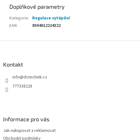
Doplňkové parametry
Kategorie
:
Regulace vytápění
EAN
:
8594012224322
Z
á
p
a
Kontakt
t
info
@
dstechnik.cz
í
777338228
Informace pro vás
Jak nakupovat a reklamovat
Obchodní podmínky