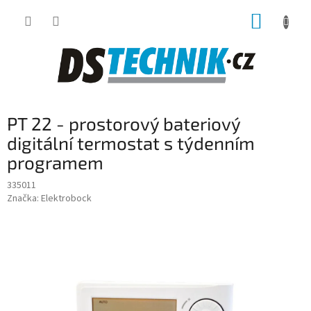
Přejít
NÁKUP
na
obsah
KOŠÍK
PT 22 - prostorový bateriový
digitální termostat s týdenním
programem
335011
Značka:
Elektrobock