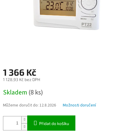
1 366 Kč
1 128,93 Kč bez DPH
Měrná
Skladem
(8 ks)
cena:
Můžeme doručit do:
12.8.2026
Možnosti doručení
Přidat do košíku