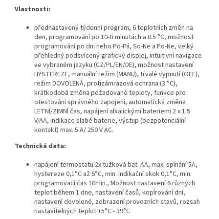
Vlastnosti:
přednastavený týdenní program, 6 teplotních změn na
den, programování po 10-ti minutách a 0.5 °C, možnost
programování po dni nebo Po-Pá, So-Ne a Po-Ne, velký
přehledný podsvícený grafický displej, intuitivní navigace
ve vybraném jazyku (CZ/PL/EN/DE), možnost nastavení
HYSTEREZE, manuální režim (MANU), trvalé vypnutí (OFF),
režim DOVOLENÁ, protizámrazová ochrana (3 °C),
krátkodobá změna požadované teploty, funkce pro
otestování správného zapojení, automatická změna
LETNÍ/ZIMNÍ čas, napájení alkalickými bateriemi 2 x 1.5
V/AA, indikace slabé baterie, výstup (bezpotenciální
kontakt) max. 5 A/ 250 V AC.
Technická data:
napájení termostatu 2x tužková bat. AA, max. spínání 5A,
hystereze 0,1°C až 6°C, min. indikační skok 0,1°C, min.
programovací čas 10min., Možnost nastavení 6 různých
teplot během 1 dne, nastavení časů, kopírování dní,
nastavení dovolené, zobrazení provozních stavů, rozsah
nastavitelných teplot +5°C - 39°C