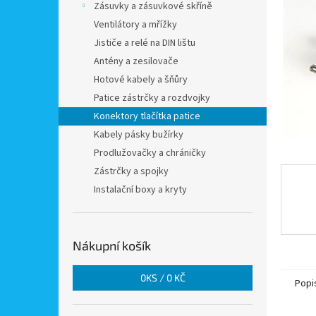
a
Zásuvky a zásuvkové skříně
n
Ventilátory a mřížky
e
Jističe a relé na DIN lištu
l
Antény a zesilovače
Hotové kabely a šňůry
Patice zástrčky a rozdvojky
Konektory tlačítka patice
Kabely pásky bužírky
Prodlužovačky a chráničky
Zástrčky a spojky
Instalační boxy a kryty
Nákupní košík
0
KS /
0 KČ
Popi