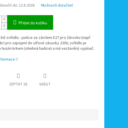
oručit do:
12.8.2026
Možnosti doručení
Přidat do košíku
é svítidlo - patice se závitem E27 pro žárovku (např.
dlicí pro zapojení do síťové zásuvky 230V, svítidlo je
 husím krkem (ohebná hadice) a má vestavěný vypínač.
informace
ZEPTAT SE
SDÍLET