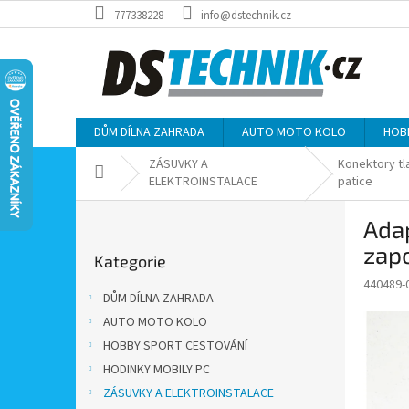
Přejít
777338228
info@dstechnik.cz
na
obsah
DŮM DÍLNA ZAHRADA
AUTO MOTO KOLO
HOB
ZÁSUVKY A
Konektory tl
Domů
ELEKTROINSTALACE
patice
P
Adap
o
Přeskočit
s
zapo
Kategorie
kategorie
t
440489-
r
DŮM DÍLNA ZAHRADA
a
AUTO MOTO KOLO
n
HOBBY SPORT CESTOVÁNÍ
n
í
HODINKY MOBILY PC
p
ZÁSUVKY A ELEKTROINSTALACE