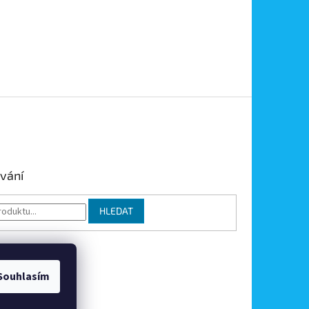
vání
HLEDAT
Souhlasím