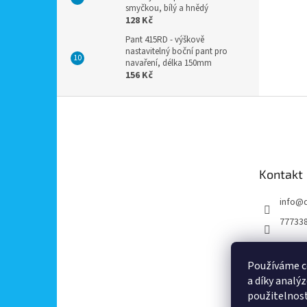
smyčkou, bílý a hnědý
128 Kč
Pant 415RD - výškově
nastavitelný boční pant pro
navaření, délka 150mm
156 Kč
Z
á
p
a
t
Kontakt
í
info
@
77733
Používáme c
a díky analý
použitelnos