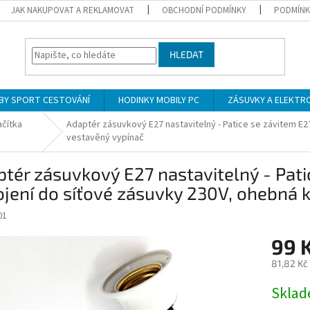
JAK NAKUPOVAT A REKLAMOVAT
OBCHODNÍ PODMÍNKY
PODMÍNK
HLEDAT
BY SPORT CESTOVÁNÍ
HODINKY MOBILY PC
ZÁSUVKY A ELEKTR
ačítka
Adaptér zásuvkový E27 nastavitelný - Patice se závitem E2
vestavěný vypínač
tér zásuvkový E27 nastavitelný - Pati
jení do síťové zásuvky 230V, ohebná k
01
99 
81,82 Kč
Měrná
Skla
cena: