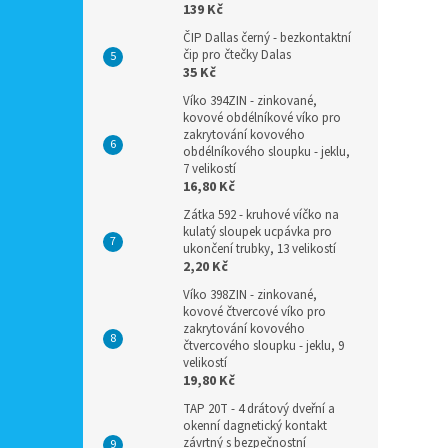
139 Kč
ČIP Dallas černý - bezkontaktní
čip pro čtečky Dalas
35 Kč
Víko 394ZIN - zinkované,
kovové obdélníkové víko pro
zakrytování kovového
obdélníkového sloupku - jeklu,
7 velikostí
16,80 Kč
Zátka 592 - kruhové víčko na
kulatý sloupek ucpávka pro
ukončení trubky, 13 velikostí
2,20 Kč
Víko 398ZIN - zinkované,
kovové čtvercové víko pro
zakrytování kovového
čtvercového sloupku - jeklu, 9
velikostí
19,80 Kč
TAP 20T - 4 drátový dveřní a
okenní dagnetický kontakt
závrtný s bezpečnostní