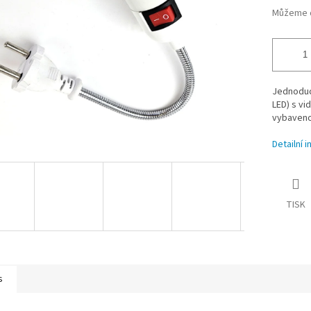
Můžeme d
Jednoduch
LED) s vi
vybaveno
Detailní 
TISK
s