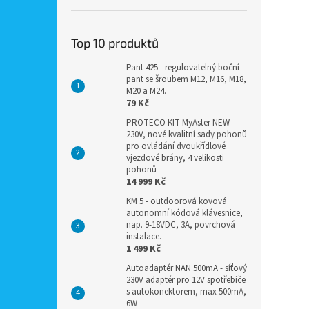
Top 10 produktů
Pant 425 - regulovatelný boční
pant se šroubem M12, M16, M18,
M20 a M24.
79 Kč
PROTECO KIT MyAster NEW
230V, nové kvalitní sady pohonů
pro ovládání dvoukřídlové
vjezdové brány, 4 velikosti
pohonů
14 999 Kč
KM 5 - outdoorová kovová
autonomní kódová klávesnice,
nap. 9-18VDC, 3A, povrchová
instalace.
1 499 Kč
Autoadaptér NAN 500mA - síťový
230V adaptér pro 12V spotřebiče
s autokonektorem, max 500mA,
6W