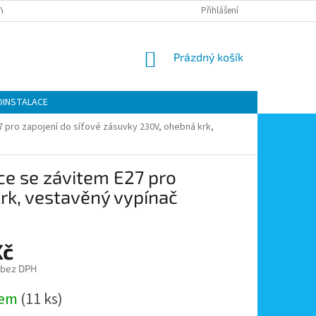
Y OCHRANY OSOBNÍCH ÚDAJŮ
KONTAKTY
Přihlášení
MOJE OBJEDNÁVKA
NÁKUPNÍ
Prázdný košík
KOŠÍK
OINSTALACE
7 pro zapojení do síťové zásuvky 230V, ohebná krk,
ce se závitem E27 pro
rk, vestavěný vypínač
Kč
 bez DPH
dem
(11 ks)