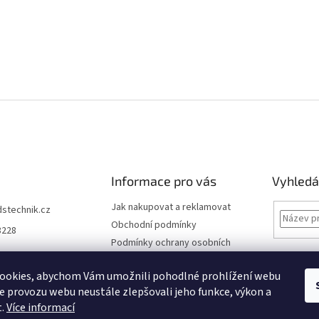
Informace pro vás
Vyhledá
Jak nakupovat a reklamovat
dstechnik.cz
Obchodní podmínky
8228
Podmínky ochrany osobních
údajů
Kontakty
ookies, abychom Vám umožnili pohodlné prohlížení webu
ze provozu webu neustále zlepšovali jeho funkce, výkon a
Moje objednávka
t.
Více informací