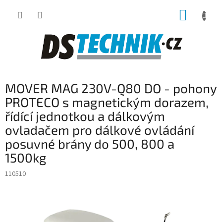
Přejít
NÁKUP
na
obsah
KOŠÍK
MOVER MAG 230V-Q80 DO - pohony
PROTECO s magnetickým dorazem,
řídící jednotkou a dálkovým
ovladačem pro dálkové ovládání
posuvné brány do 500, 800 a
1500kg
110510