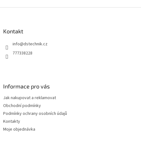
Z
á
p
a
Kontakt
t
info
@
dstechnik.cz
í
777338228
Informace pro vás
Jak nakupovat a reklamovat
Obchodní podmínky
Podmínky ochrany osobních údajů
Kontakty
Moje objednávka