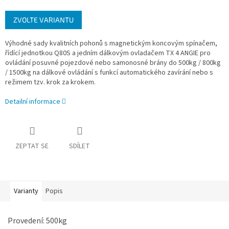
Měrná
ZVOLTE VARIANTU
cena:
Výhodné sady kvalitních pohonů s magnetickým koncovým spínačem,
řídící jednotkou Q80S a jedním dálkovým ovladačem TX 4 ANGIE pro
ovládání posuvné pojezdové nebo samonosné brány do 500kg / 800kg
/ 1500kg na dálkové ovládání s funkcí automatického zavírání nebo s
režimem tzv. krok za krokem.
Detailní informace
ZEPTAT SE
SDÍLET
Varianty
Popis
Provedení: 500kg