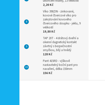
ukončení trubky, 13 velikostí
2,20 Kč
Víko 398ZIN - zinkované,
kovové čtvercové víko pro
zakrytování kovového
čtvercového sloupku - jeklu, 9
velikostí
19,80 Kč
TAP 20T - 4 drátový dveřní a
okenní dagnetický kontakt
závrtný s bezpečnostní
smyčkou, bílý a hnědý
128 Kč
Pant 415RD - výškově
nastavitelný boční pant pro
navaření, délka 150mm
156 Kč
Z
á
p
a
t