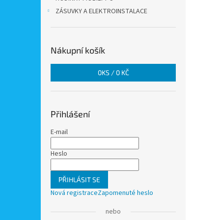
ZÁSUVKY A ELEKTROINSTALACE
Nákupní košík
0
KS /
0 KČ
Přihlášení
E-mail
Heslo
PŘIHLÁSIT SE
Nová registrace
Zapomenuté heslo
nebo