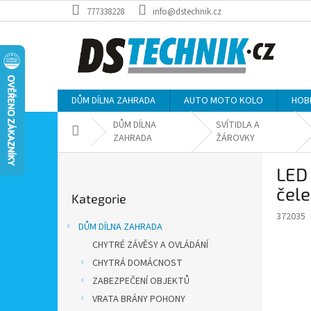
Přejít
777338228
info@dstechnik.cz
na
obsah
DŮM DÍLNA ZAHRADA
AUTO MOTO KOLO
HOB
DŮM DÍLNA
SVÍTIDLA A
Domů
ZAHRADA
ŽÁROVKY
P
LED
o
Přeskočit
s
čele
Kategorie
kategorie
t
372035
r
DŮM DÍLNA ZAHRADA
a
CHYTRÉ ZÁVĚSY A OVLÁDÁNÍ
n
CHYTRÁ DOMÁCNOST
n
í
ZABEZPEČENÍ OBJEKTŮ
p
VRATA BRÁNY POHONY