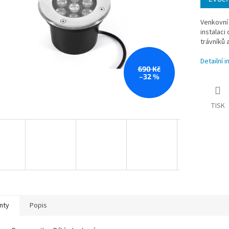
Venkovní
instalaci
trávníků 
Detailní 
690 Kč
–32 %
TISK
nty
Popis