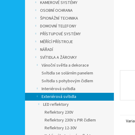
a
KAMEROVÉ SYSTÉMY
n
OSOBNÍ OCHRANA
e
ŠPIONÁŽNÍ TECHNIKA
l
DOMOVNÍ TELEFONY
PŘÍSTUPOVÉ SYSTÉMY
MĚŘÍCÍ PŘÍSTROJE
NÁŘADÍ
SVÍTIDLA A ŽÁROVKY
Vánoční světla a dekorace
Svítidla se solárním panelem
Svítidla s pohybovým čidlem
Interiérová svítidla
Exteriérová svítidla
LED reflektory
Reflektory 230V
Reflektory 230V s PIR čidlem
Varia
Reflektory 12-30V