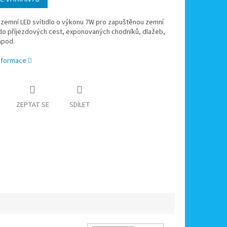
 zemní LED svítidlo o výkonu 7W pro zapuštěnou zemní
 do příjezdových cest, exponovaných chodníků, dlažeb,
apod.
informace
ZEPTAT SE
SDÍLET