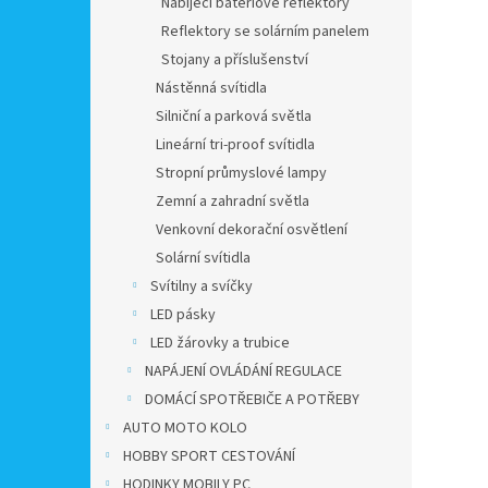
Nabíjecí bateriové reflektory
Reflektory se solárním panelem
Stojany a příslušenství
Nástěnná svítidla
Silniční a parková světla
Lineární tri-proof svítidla
Stropní průmyslové lampy
Zemní a zahradní světla
Venkovní dekorační osvětlení
Solární svítidla
Svítilny a svíčky
LED pásky
LED žárovky a trubice
NAPÁJENÍ OVLÁDÁNÍ REGULACE
DOMÁCÍ SPOTŘEBIČE A POTŘEBY
AUTO MOTO KOLO
HOBBY SPORT CESTOVÁNÍ
HODINKY MOBILY PC