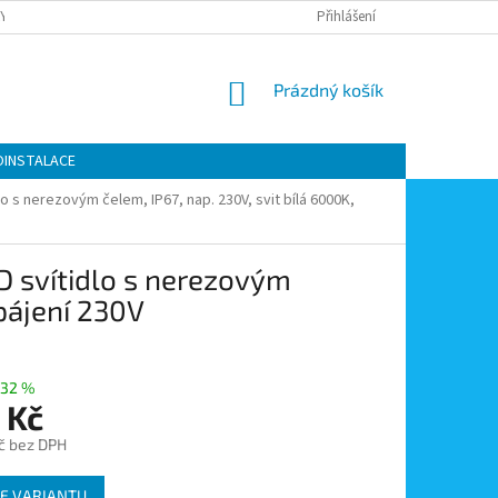
Y OCHRANY OSOBNÍCH ÚDAJŮ
KONTAKTY
Přihlášení
MOJE OBJEDNÁVKA
NÁKUPNÍ
Prázdný košík
KOŠÍK
OINSTALACE
 s nerezovým čelem, IP67, nap. 230V, svit bílá 6000K,
 svítidlo s nerezovým
apájení 230V
32 %
 Kč
č bez DPH
E VARIANTU