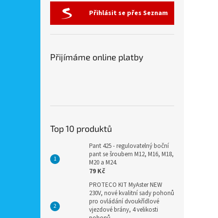
Přihlásit se přes Seznam
Přijímáme online platby
Top 10 produktů
Pant 425 - regulovatelný boční
pant se šroubem M12, M16, M18,
M20 a M24.
79 Kč
PROTECO KIT MyAster NEW
230V, nové kvalitní sady pohonů
pro ovládání dvoukřídlové
vjezdové brány, 4 velikosti