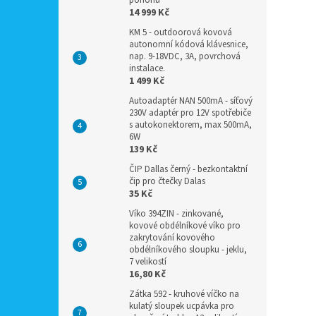
pohonů
14 999 Kč
KM 5 - outdoorová kovová
autonomní kódová klávesnice,
nap. 9-18VDC, 3A, povrchová
instalace.
1 499 Kč
Autoadaptér NAN 500mA - síťový
230V adaptér pro 12V spotřebiče
s autokonektorem, max 500mA,
6W
139 Kč
ČIP Dallas černý - bezkontaktní
čip pro čtečky Dalas
35 Kč
Víko 394ZIN - zinkované,
kovové obdélníkové víko pro
zakrytování kovového
obdélníkového sloupku - jeklu,
7 velikostí
16,80 Kč
Zátka 592 - kruhové víčko na
kulatý sloupek ucpávka pro