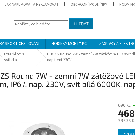
JAK NAKUPOVAT A REKLAMOVAT
OBCHODNÍ PODMÍNKY
PODMÍNK
HLEDAT
BY SPORT CESTOVÁNÍ
HODINKY MOBILY PC
ZÁSUVKY A ELEKTR
Exteriérová
LED ZS Round 7W - zemní 7W zátěžové LED svítidlo
svítidla
napájení 230V
 ZS Round 7W - zemní 7W zátěžové LED
m, IP67, nap. 230V, svit bílá 6000K, n
690 Kč
–
468
386,78 K
Měrná
ZVOLT
cena: