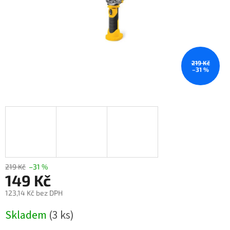
219 Kč
–31 %
219 Kč
–31 %
149 Kč
123,14 Kč bez DPH
Měrná
Skladem
(3 ks)
cena: