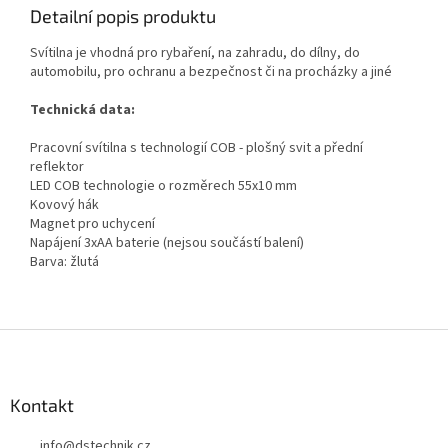
Detailní popis produktu
Svítilna je vhodná pro rybaření, na zahradu, do dílny, do
automobilu, pro ochranu a bezpečnost či na procházky a jiné
Technická data:
Pracovní svítilna s technologií COB - plošný svit a přední
reflektor
LED COB technologie o rozměrech 55x10 mm
Kovový hák
Magnet pro uchycení
Napájení 3xAA baterie (nejsou součástí balení)
Barva: žlutá
Z
á
p
a
Kontakt
t
info
@
dstechnik.cz