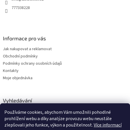
í
777338228
Informace pro vás
Jak nakupovat a reklamovat
Obchodní podmínky
Podmínky ochrany osobních údajů
Kontakty
Moje objednávka
Vyhledávání
Používáme cookies, abychom Vám umožnili pohodlné
HLEDAT
prohlížení webu a díky analýze provozu webu neustále
zlepšovali jeho funkce, výkon a použitelnost.
Více informací