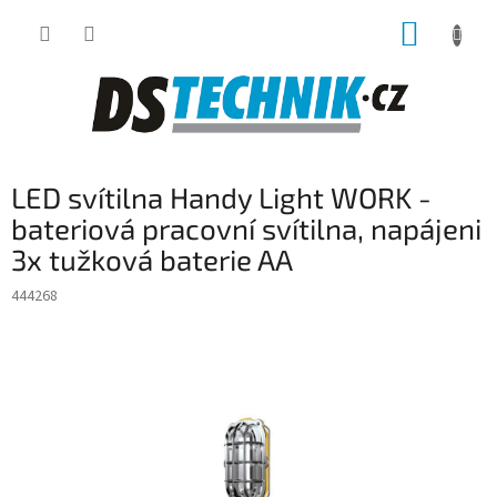
Přejít
NÁKUP
na
obsah
KOŠÍK
LED svítilna Handy Light WORK -
bateriová pracovní svítilna, napájeni
3x tužková baterie AA
444268