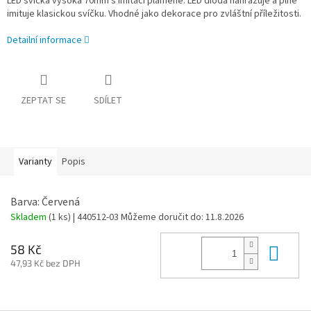
LED svíčka vysoká 70mm s imitací plamene. LED dioda nahrazuje a plně
imituje klasickou svíčku. Vhodné jako dekorace pro zvláštní příležitosti.
Detailní informace
ZEPTAT SE
SDÍLET
Varianty
Popis
Barva: Červená
Skladem
(1 ks)
| 440512-03
Můžeme doručit do:
11.8.2026
Do 
58 Kč
47,93 Kč bez DPH