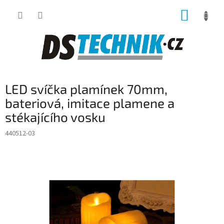
Přejít
NÁKUP
na
obsah
KOŠÍK
LED svíčka plamínek 70mm,
bateriová, imitace plamene a
stékajícího vosku
440512-03