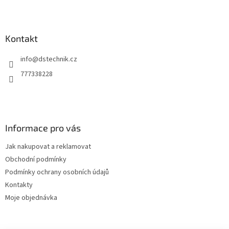
Z
á
p
a
Kontakt
t
info
@
dstechnik.cz
í
777338228
Informace pro vás
Jak nakupovat a reklamovat
Obchodní podmínky
Podmínky ochrany osobních údajů
Kontakty
Moje objednávka