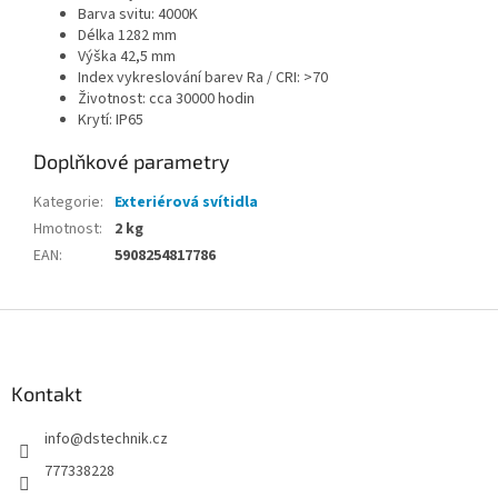
Barva svitu: 4000K
Délka 1282 mm
Výška
42,5 mm
Index vykreslování barev Ra / CRI: >70
Životnost: cca 30000 hodin
Krytí: IP65
Doplňkové parametry
Kategorie
:
Exteriérová svítidla
Hmotnost
:
2 kg
EAN
:
5908254817786
Z
á
p
a
Kontakt
t
info
@
dstechnik.cz
í
777338228