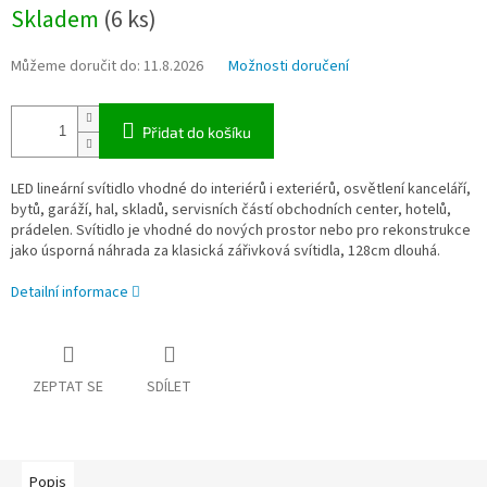
Měrná
Skladem
(6 ks)
cena:
Můžeme doručit do:
11.8.2026
Možnosti doručení
Přidat do košíku
LED lineární svítidlo vhodné do interiérů i exteriérů, osvětlení kanceláří,
bytů, garáží, hal, skladů, servisních částí obchodních center, hotelů,
prádelen. Svítidlo je vhodné do nových prostor nebo pro rekonstrukce
jako úsporná náhrada za klasická zářivková svítidla, 128cm dlouhá.
Detailní informace
ZEPTAT SE
SDÍLET
Popis