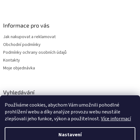
Informace pro vás
Jak nakupovat a reklamovat
Obchodní podmínky
Podmínky ochrany osobních údajů
Kontakty
Moje objednávka
Vyhledávání
Používáme cookies, abychom Vám umožnili pohodlné
HLEDAT
prohlížení webu a díky analýze provozu webu neustále
zlepšovali jeho funkce, výkon a použitelnost.
Více informací
Nastavení
Vytvořil Shoptet