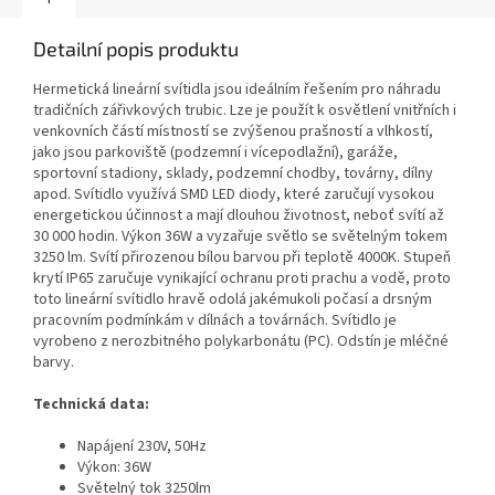
Detailní popis produktu
Hermetická lineární svítidla jsou ideálním řešením pro náhradu
tradičních zářivkových trubic. Lze je použít k osvětlení vnitřních i
venkovních částí místností se zvýšenou prašností a vlhkostí,
jako jsou parkoviště (podzemní i vícepodlažní), garáže,
sportovní stadiony, sklady, podzemní chodby, továrny, dílny
apod. Svítidlo využívá SMD LED diody, které zaručují vysokou
energetickou účinnost a mají dlouhou životnost, neboť svítí až
30 000 hodin. Výkon 36W a vyzařuje světlo se světelným tokem
3250 lm. Svítí přirozenou bílou barvou při teplotě 4000K. Stupeň
krytí IP65 zaručuje vynikající ochranu proti prachu a vodě, proto
toto lineární svítidlo hravě odolá jakémukoli počasí a drsným
pracovním podmínkám v dílnách a továrnách. Svítidlo je
vyrobeno z nerozbitného polykarbonátu (PC). Odstín je mléčné
barvy.
Technická data:
Napájení 230V, 50Hz
Výkon: 36W
Světelný tok 3250lm