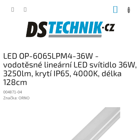
Přejít
NÁKUP
na
obsah
KOŠÍK
LED OP-6065LPM4-36W -
vodotěsné lineární LED svítidlo 36W,
3250lm, krytí IP65, 4000K, délka
128cm
004871-04
Značka:
ORNO