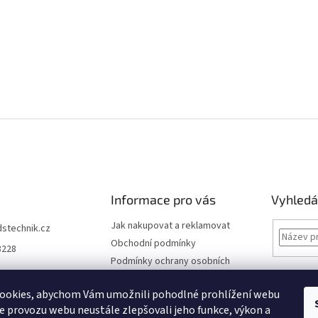
Informace pro vás
Vyhledá
Jak nakupovat a reklamovat
dstechnik.cz
Obchodní podmínky
8228
Podmínky ochrany osobních
údajů
Kontakty
ookies, abychom Vám umožnili pohodlné prohlížení webu
ze provozu webu neustále zlepšovali jeho funkce, výkon a
Moje objednávka