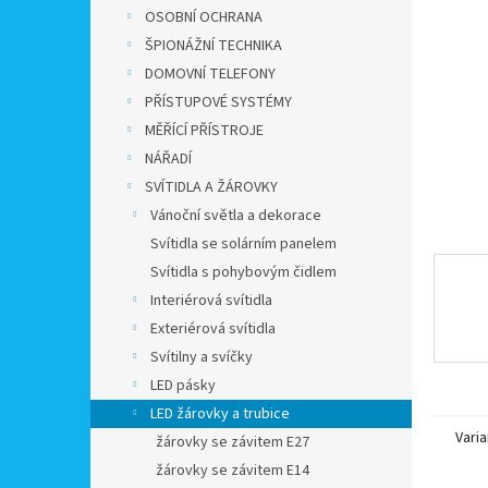
n
OSOBNÍ OCHRANA
e
ŠPIONÁŽNÍ TECHNIKA
l
DOMOVNÍ TELEFONY
PŘÍSTUPOVÉ SYSTÉMY
MĚŘÍCÍ PŘÍSTROJE
NÁŘADÍ
SVÍTIDLA A ŽÁROVKY
Vánoční světla a dekorace
Svítidla se solárním panelem
Svítidla s pohybovým čidlem
Interiérová svítidla
Exteriérová svítidla
Svítilny a svíčky
LED pásky
LED žárovky a trubice
Varia
žárovky se závitem E27
žárovky se závitem E14