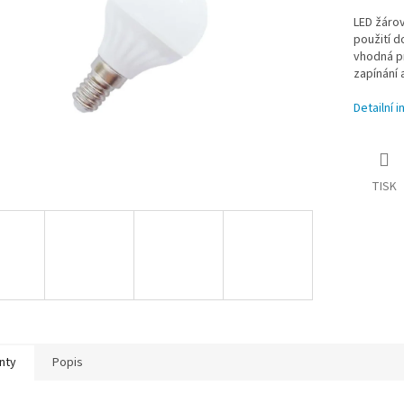
LED žáro
použití d
vhodná pr
zapínání 
Detailní 
TISK
nty
Popis