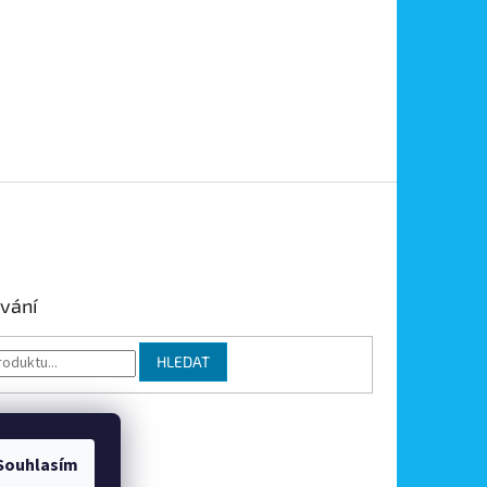
vání
HLEDAT
Souhlasím