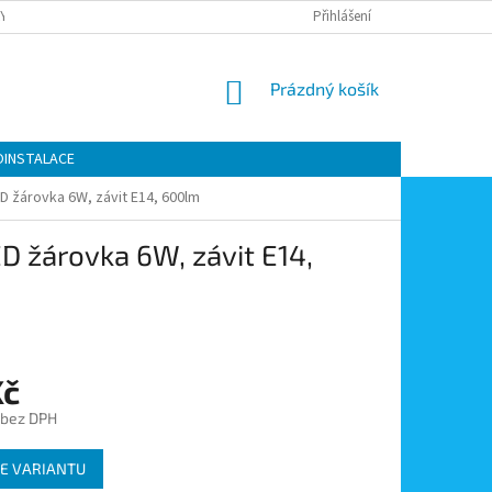
Y OCHRANY OSOBNÍCH ÚDAJŮ
KONTAKTY
Přihlášení
MOJE OBJEDNÁVKA
NÁKUPNÍ
Prázdný košík
KOŠÍK
OINSTALACE
ED žárovka 6W, závit E14, 600lm
D žárovka 6W, závit E14,
Kč
 bez DPH
E VARIANTU