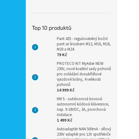
Top 10 produktů
Pant 425 - regulovatelný boční
pant se šroubem M12, M16, M18,
M20 a M24.
79 Kč
PROTECO KIT MyAster NEW
230V, nové kvalitní sady pohonů
pro ovládání dvoukřídlové
vjezdové brány, 4 velikosti
pohonů
14 999 Kč
KM 5 - outdoorová kovová
autonomní kódová klávesnice,
nap. 9-18VDC, 3A, povrchová
instalace.
1 499 Kč
Autoadaptér NAN 500mA - síťový
230V adaptér pro 12V spotřebiče