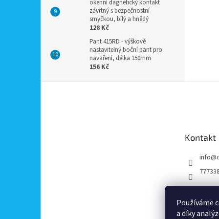
okenní dagnetický kontakt
závrtný s bezpečnostní
smyčkou, bílý a hnědý
128 Kč
Pant 415RD - výškově
nastavitelný boční pant pro
navaření, délka 150mm
156 Kč
Z
á
p
a
t
Kontakt
í
info
@
77733
Používáme c
a díky analý