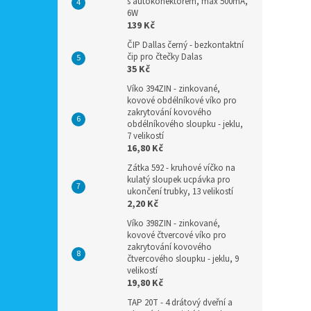
s autokonektorem, max 500mA,
6W
139 Kč
ČIP Dallas černý - bezkontaktní
čip pro čtečky Dalas
35 Kč
Víko 394ZIN - zinkované,
kovové obdélníkové víko pro
zakrytování kovového
obdélníkového sloupku - jeklu,
7 velikostí
16,80 Kč
Zátka 592 - kruhové víčko na
kulatý sloupek ucpávka pro
ukončení trubky, 13 velikostí
2,20 Kč
Víko 398ZIN - zinkované,
kovové čtvercové víko pro
zakrytování kovového
čtvercového sloupku - jeklu, 9
velikostí
19,80 Kč
TAP 20T - 4 drátový dveřní a