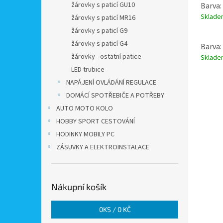
žárovky s paticí GU10
Barva:
Sklad
žárovky s paticí MR16
žárovky s paticí G9
žárovky s paticí G4
Barva:
žárovky - ostatní patice
Sklad
LED trubice
NAPÁJENÍ OVLÁDÁNÍ REGULACE
DOMÁCÍ SPOTŘEBIČE A POTŘEBY
AUTO MOTO KOLO
HOBBY SPORT CESTOVÁNÍ
HODINKY MOBILY PC
ZÁSUVKY A ELEKTROINSTALACE
Nákupní košík
0
KS /
0 KČ