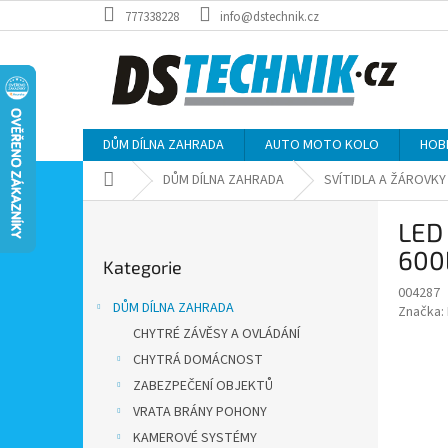
Přejít
777338228
info@dstechnik.cz
na
obsah
DŮM DÍLNA ZAHRADA
AUTO MOTO KOLO
HOB
Domů
DŮM DÍLNA ZAHRADA
SVÍTIDLA A ŽÁROVKY
P
LED 
o
Přeskočit
s
600
Kategorie
kategorie
t
004287
r
DŮM DÍLNA ZAHRADA
Značka:
a
CHYTRÉ ZÁVĚSY A OVLÁDÁNÍ
n
CHYTRÁ DOMÁCNOST
n
í
ZABEZPEČENÍ OBJEKTŮ
p
VRATA BRÁNY POHONY
a
KAMEROVÉ SYSTÉMY