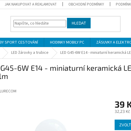
JAK NAKUPOVAT A REKLAMOVAT
OBCHODNÍ PODMÍNKY
PODMÍNK
HLEDAT
BY SPORT CESTOVÁNÍ
HODINKY MOBILY PC
ZÁSUVKY A ELEKTR
LED žárovky a trubice
LED G45-6W E14 - miniaturní keramická L
G45-6W E14 - miniaturní keramická LE
lm
LURECOM
39 
32,23 Kč
Měrná
ZVOLT
cena: