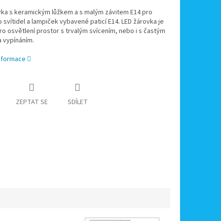
vka s keramickým lůžkem a s malým závitem E14 pro
o svítidel a lampiček vybavené paticí E14. LED žárovka je
o osvětlení prostor s trvalým svícením, nebo i s častým
a vypínáním.
informace
ZEPTAT SE
SDÍLET