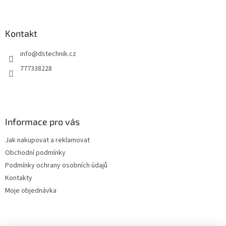
á
p
a
Kontakt
t
info
@
dstechnik.cz
í
777338228
Informace pro vás
Jak nakupovat a reklamovat
Obchodní podmínky
Podmínky ochrany osobních údajů
Kontakty
Moje objednávka