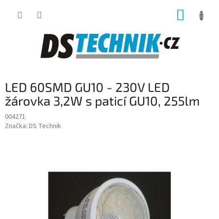
Přejít
NÁKUP
na
obsah
KOŠÍK
LED 60SMD GU10 - 230V LED
žárovka 3,2W s paticí GU10, 255lm
004271
Značka:
DS Technik