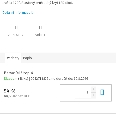
světla 120°. Plastový průhledný kryt LED diod.
Detailní informace
ZEPTAT SE
SDÍLET
Varianty
Popis
Barva: Bílá teplá
Skladem
(48 ks)
| 004271
Můžeme doručit do:
12.8.2026
Do 
54 Kč
44,63 Kč bez DPH
Z