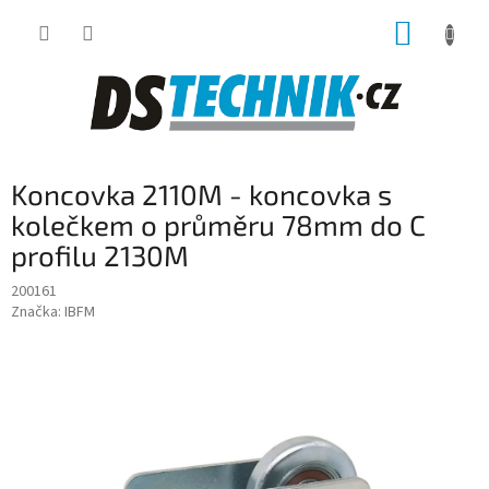
Přejít
NÁKUP
na
obsah
KOŠÍK
Koncovka 2110M - koncovka s
kolečkem o průměru 78mm do C
profilu 2130M
200161
Značka:
IBFM