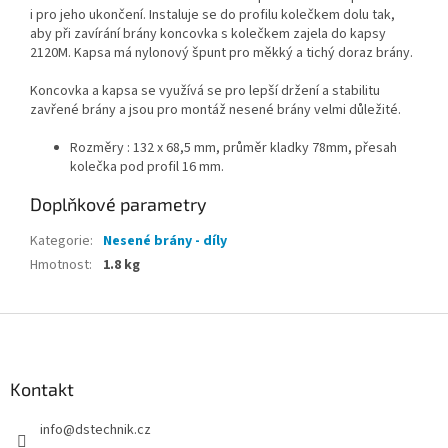
i pro jeho ukončení. Instaluje se do profilu kolečkem dolu tak,
aby při zavírání brány koncovka s kolečkem zajela do kapsy
2120M. Kapsa má nylonový špunt pro měkký a tichý doraz brány.
Koncovka a kapsa se využívá se pro lepší držení a stabilitu
zavřené brány a jsou pro montáž nesené brány velmi důležité.
Rozměry : 132 x 68,5 mm, průměr kladky 78mm, přesah
kolečka pod profil 16 mm.
Doplňkové parametry
Kategorie
:
Nesené brány - díly
Hmotnost
:
1.8 kg
Z
á
p
a
Kontakt
t
info
@
dstechnik.cz
í