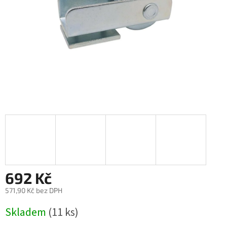
692 Kč
571,90 Kč bez DPH
Měrná
Skladem
(11 ks)
cena: