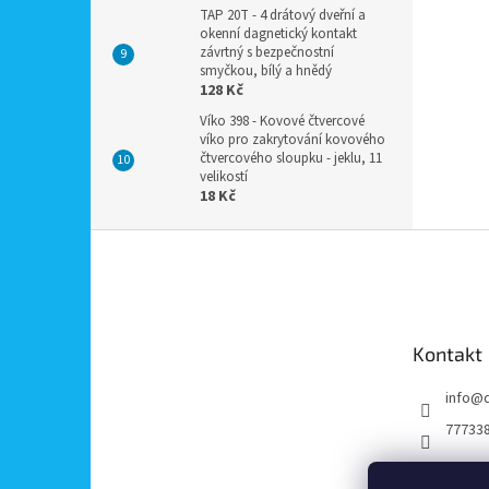
TAP 20T - 4 drátový dveřní a
okenní dagnetický kontakt
závrtný s bezpečnostní
smyčkou, bílý a hnědý
128 Kč
Víko 398 - Kovové čtvercové
víko pro zakrytování kovového
čtvercového sloupku - jeklu, 11
velikostí
18 Kč
Z
á
p
a
t
Kontakt
í
info
@
77733