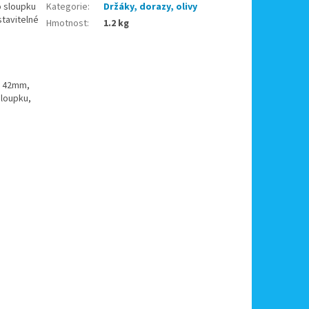
o sloupku
Kategorie
:
Držáky, dorazy, olivy
stavitelné
Hmotnost
:
1.2 kg
y 42mm,
loupku,