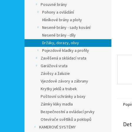
n
Posuvné brány
e
Pohony a ovládání
l
Hliníkové brány a ploty
Nesené brány - sady kování
Nesené brány - díly
Držáky, dorazy, olivy
Pojezdové kladky a profily
Zavěšená a skládací vrata
Garážová vrata
Závěsy a žaluzie
Vjezdové závory a zábrany
Krytky jeklů a trubek
Poštovní schránky a boxy
Zámky kliky madla
Popi
Bezpečnostní a ovládací prvky
Otevírače světlíků a poklopů
Det
KAMEROVÉ SYSTÉMY