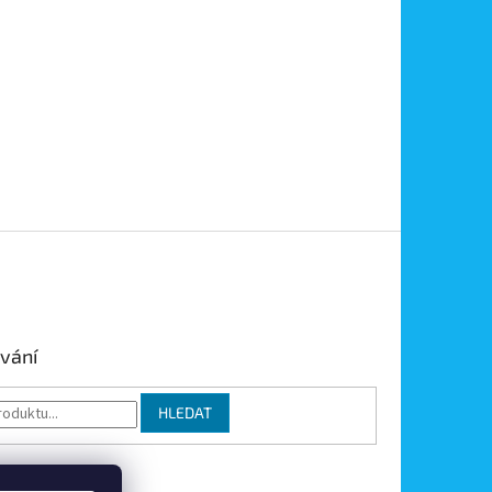
vání
HLEDAT