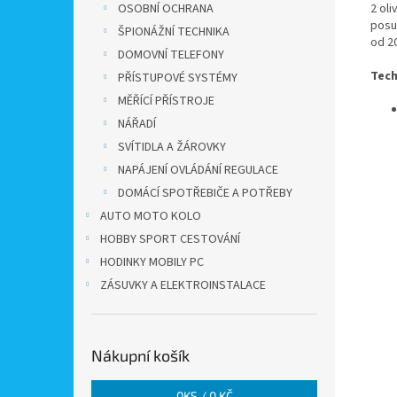
2 ol
OSOBNÍ OCHRANA
posuv
ŠPIONÁŽNÍ TECHNIKA
od 2
DOMOVNÍ TELEFONY
Tech
PŘÍSTUPOVÉ SYSTÉMY
MĚŘÍCÍ PŘÍSTROJE
NÁŘADÍ
SVÍTIDLA A ŽÁROVKY
NAPÁJENÍ OVLÁDÁNÍ REGULACE
DOMÁCÍ SPOTŘEBIČE A POTŘEBY
AUTO MOTO KOLO
HOBBY SPORT CESTOVÁNÍ
HODINKY MOBILY PC
ZÁSUVKY A ELEKTROINSTALACE
Nákupní košík
0
KS /
0 KČ