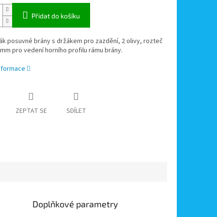
Přidat do košíku
ák posuvné brány s držákem pro zazdění, 2 olivy, rozteč
0mm pro vedení horního profilu rámu brány.
informace
ZEPTAT SE
SDÍLET
Doplňkové parametry