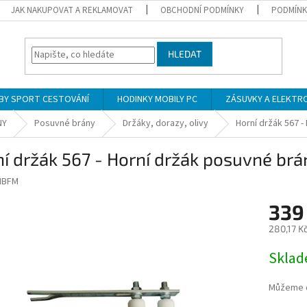
JAK NAKUPOVAT A REKLAMOVAT
OBCHODNÍ PODMÍNKY
PODMÍNK
HLEDAT
BY SPORT CESTOVÁNÍ
HODINKY MOBILY PC
ZÁSUVKY A ELEKTR
NY
Posuvné brány
Držáky, dorazy, olivy
Horní držák 567 
í držák 567 - Horní držák posuvné brá
IBFM
339
280,17 K
Měrná
Skla
cena:
Můžeme d