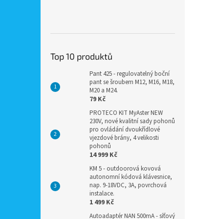
Top 10 produktů
Pant 425 - regulovatelný boční
pant se šroubem M12, M16, M18,
M20 a M24.
79 Kč
PROTECO KIT MyAster NEW
230V, nové kvalitní sady pohonů
pro ovládání dvoukřídlové
vjezdové brány, 4 velikosti
pohonů
14 999 Kč
KM 5 - outdoorová kovová
autonomní kódová klávesnice,
nap. 9-18VDC, 3A, povrchová
instalace.
1 499 Kč
Autoadaptér NAN 500mA - síťový