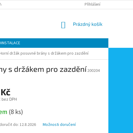
Y OCHRANY OSOBNÍCH ÚDAJŮ
KONTAKTY
Přihlášení
MOJE OBJEDNÁVKA
NÁKUPNÍ
Prázdný košík
KOŠÍK
OINSTALACE
- Horní držák posuvné brány s držákem pro zazdění
ny s držákem pro zazdění
200204
 Kč
č bez DPH
dem
(8 ks)
oručit do:
12.8.2026
Možnosti doručení