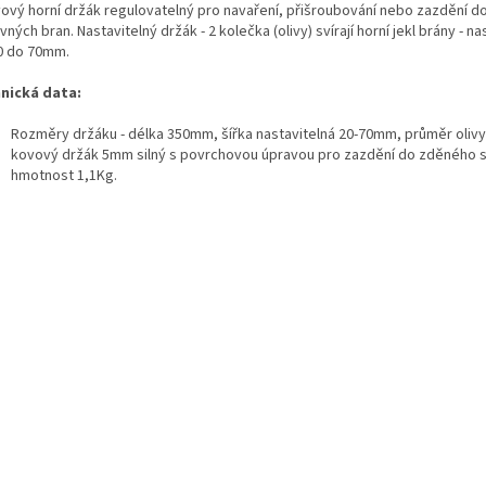
ivový horní držák regulovatelný pro navaření, přišroubování nebo zazdění d
ných bran. Nastavitelný držák - 2 kolečka (olivy) svírají horní jekl brány - na
0 do 70mm.
nická data:
Rozměry držáku - délka 350mm, šířka nastavitelná 20-70mm, průměr oliv
kovový držák 5mm silný s povrchovou úpravou pro zazdění do zděného s
hmotnost 1,1Kg.