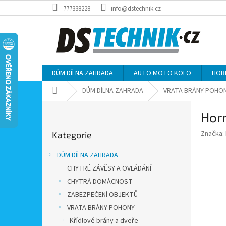
Přejít
777338228
info@dstechnik.cz
na
obsah
DŮM DÍLNA ZAHRADA
AUTO MOTO KOLO
HOB
Domů
DŮM DÍLNA ZAHRADA
VRATA BRÁNY POHO
P
Horn
o
Přeskočit
s
Značka:
Kategorie
kategorie
t
r
DŮM DÍLNA ZAHRADA
a
CHYTRÉ ZÁVĚSY A OVLÁDÁNÍ
n
CHYTRÁ DOMÁCNOST
n
í
ZABEZPEČENÍ OBJEKTŮ
p
VRATA BRÁNY POHONY
a
Křídlové brány a dveře