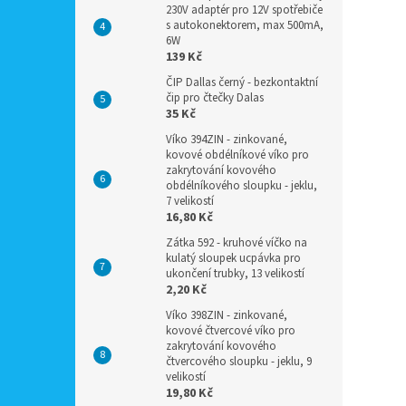
230V adaptér pro 12V spotřebiče
s autokonektorem, max 500mA,
6W
139 Kč
ČIP Dallas černý - bezkontaktní
čip pro čtečky Dalas
35 Kč
Víko 394ZIN - zinkované,
kovové obdélníkové víko pro
zakrytování kovového
obdélníkového sloupku - jeklu,
7 velikostí
16,80 Kč
Zátka 592 - kruhové víčko na
kulatý sloupek ucpávka pro
ukončení trubky, 13 velikostí
2,20 Kč
Víko 398ZIN - zinkované,
kovové čtvercové víko pro
zakrytování kovového
čtvercového sloupku - jeklu, 9
velikostí
19,80 Kč