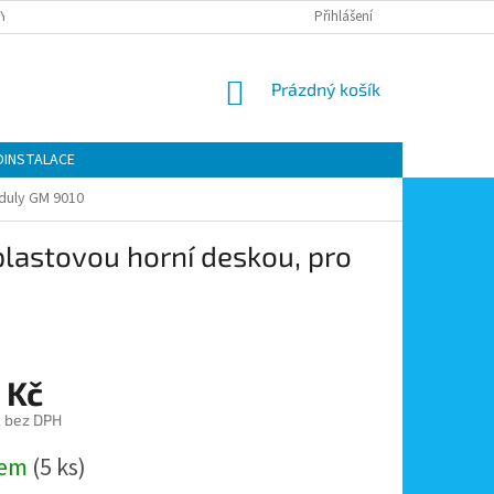
Y OCHRANY OSOBNÍCH ÚDAJŮ
KONTAKTY
Přihlášení
MOJE OBJEDNÁVKA
NÁKUPNÍ
Prázdný košík
KOŠÍK
OINSTALACE
oduly GM 9010
plastovou horní deskou, pro
 Kč
č bez DPH
dem
(5 ks)