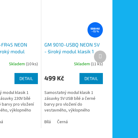
588 Kč
–15 %
-FR45 NEON
GM 9010-USBQ NEON 5V
iroký modul
- široký modul klasik 1
Další
x zásuvka 230V
zásuvky USB 5V, 3.0A,
produkt
Skladem
(10 ks)
Skladem
(11 ks)
 pod úhlem 45°,
barva bílá a černá
á a černá
499 Kč
DETAIL
DETAIL
 modul klasik 1
Samostatný modul klasik 1
ásuvky 230V bílé
zásuvky 5V USB bílé a černé
 barvy pro vložení
barvy pro vložení do
ného, výklopného
vestavného, výklopného
ho systému GM 9010
zásuvkového systému GM 9010
EON.
ná
NORGEN NEON.
Bílá
Černá