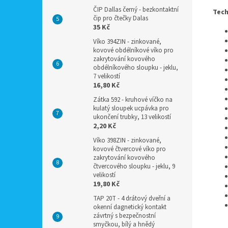
ČIP Dallas černý - bezkontaktní
Tech
čip pro čtečky Dalas
35 Kč
Víko 394ZIN - zinkované,
kovové obdélníkové víko pro
zakrytování kovového
obdélníkového sloupku - jeklu,
7 velikostí
16,80 Kč
Zátka 592 - kruhové víčko na
kulatý sloupek ucpávka pro
ukončení trubky, 13 velikostí
2,20 Kč
Víko 398ZIN - zinkované,
kovové čtvercové víko pro
zakrytování kovového
čtvercového sloupku - jeklu, 9
velikostí
19,80 Kč
TAP 20T - 4 drátový dveřní a
okenní dagnetický kontakt
závrtný s bezpečnostní
smyčkou, bílý a hnědý