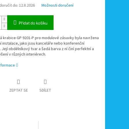
oručit do:
12.8.2026
Možnosti doručení
Přidat do košíku
á krabice GP 9201-P pro modulové zásuvky byla navržena
ní instalace, jako jsou kanceláře nebo konferenční
. Její obdélníkový tvar a šedá barva z ní činí perfektní a
ešení v různých interiérech.
informace
ZEPTAT SE
SDÍLET