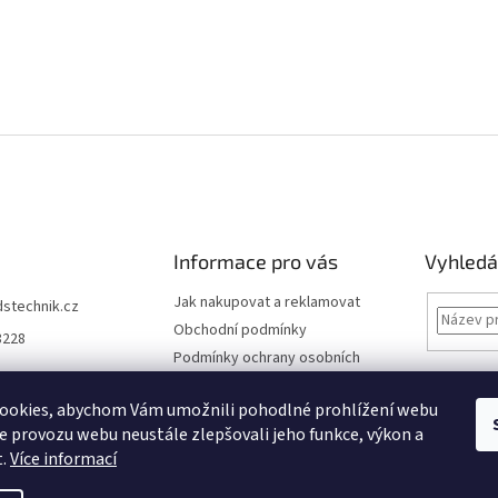
Informace pro vás
Vyhledá
Jak nakupovat a reklamovat
dstechnik.cz
Obchodní podmínky
8228
Podmínky ochrany osobních
údajů
Kontakty
ookies, abychom Vám umožnili pohodlné prohlížení webu
ze provozu webu neustále zlepšovali jeho funkce, výkon a
Moje objednávka
t.
Více informací