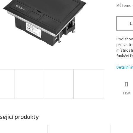
Můžeme d
Podlahov
pro vnitř
místnosti
funkční ř
Detailní 
TISK
sející produkty