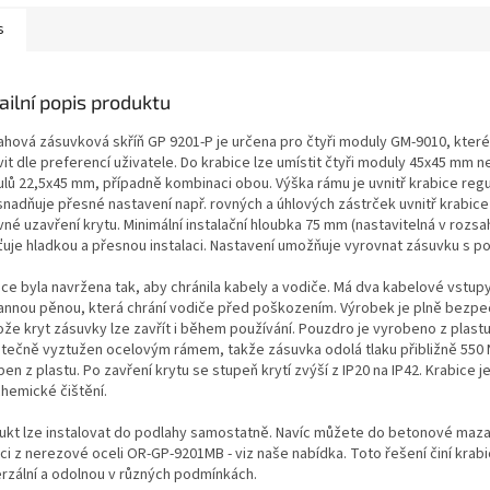
s
ailní popis produktu
ahová zásuvková skříň GP 9201-P je určena pro čtyři moduly GM-9010, které
vit dle preferencí uživatele. Do krabice lze umístit čtyři moduly 45x45 mm 
lů 22,5x45 mm, případně kombinaci obou. Výška rámu je uvnitř krabice regu
snadňuje přesné nastavení např. rovných a úhlových zástrček uvnitř krabice
vné uzavření krytu. Minimální instalační hloubka 75 mm (nastavitelná v rozs
šťuje hladkou a přesnou instalaci. Nastavení umožňuje vyrovnat zásuvku s p
ice byla navržena tak, aby chránila kabely a vodiče. Má dva kabelové vstupy
annou pěnou, která chrání vodiče před poškozením. Výrobek je plně bezpe
že kryt zásuvky lze zavřít i během používání. Pouzdro je vyrobeno z plastu
tečně vyztužen ocelovým rámem, takže zásuvka odolá tlaku přibližně 550 N
en z plastu. Po zavření krytu se stupeň krytí zvýší z IP20 na IP42. Krabice 
chemické čištění.
ukt lze instalovat do podlahy samostatně. Navíc můžete do betonové maza
ci z nerezové oceli OR-GP-9201MB - viz naše nabídka. Toto řešení činí krabi
erzální a odolnou v různých podmínkách.