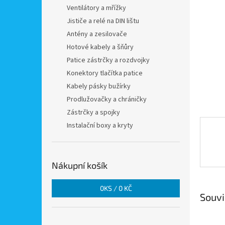
n
Ventilátory a mřížky
e
Jističe a relé na DIN lištu
l
Antény a zesilovače
Hotové kabely a šňůry
Patice zástrčky a rozdvojky
Konektory tlačítka patice
Kabely pásky bužírky
Prodlužovačky a chráničky
Zástrčky a spojky
Instalační boxy a kryty
Nákupní košík
0
KS /
0 KČ
Souvi