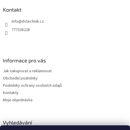
p
a
Kontakt
t
info
@
dstechnik.cz
í
777338228
Informace pro vás
Jak nakupovat a reklamovat
Obchodní podmínky
Podmínky ochrany osobních údajů
Kontakty
Moje objednávka
Vyhledávání