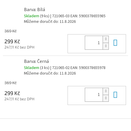
Barva: Bílá
Skladem
(9 ks)
| 721065-03
EAN:
5900378655985
Můžeme doručit do:
11.8.2026
369 Kč
Do 
299 Kč
247,11 Kč bez DPH
Barva: Černá
Skladem
(3 ks)
| 721065-02
EAN:
5900378655978
Můžeme doručit do:
11.8.2026
369 Kč
Do 
299 Kč
247,11 Kč bez DPH
Z
á