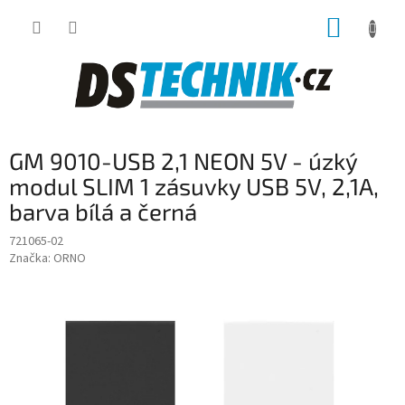
Přejít
NÁKUP
na
obsah
KOŠÍK
GM 9010-USB 2,1 NEON 5V - úzký
modul SLIM 1 zásuvky USB 5V, 2,1A,
barva bílá a černá
721065-02
Značka:
ORNO