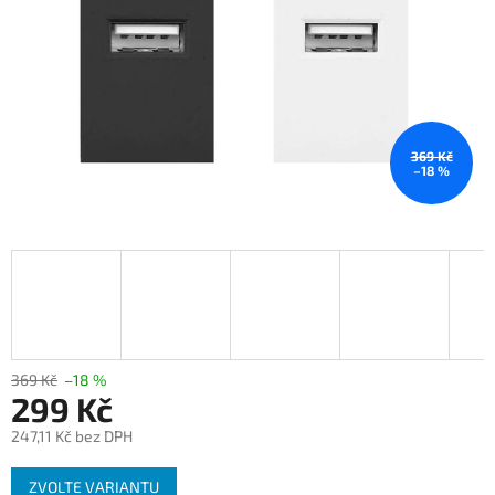
369 Kč
–18 %
369 Kč
–18 %
299 Kč
247,11 Kč bez DPH
Měrná
ZVOLTE VARIANTU
cena: