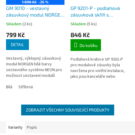
1 090 Kč
–26 %
GM 9010 - vestavný
GP 9201-P - podlahová
zásuvkový modul NORGEN
zásuvková skříň s
do pracovní desky stolu -
plastovou horní deskou,
Skladem
(2 ks)
Skladem
(5 ks)
prázdný pro moduly NEON,
pro zásuvkové moduly GM
799 Kč
846 Kč
barva černá, stříbrná a
9010
bílá
DETAIL
Do košíku
Vestavný, výklopný zásuvkový
Podlahová krabice GP 9201-P
modul NORGEN bílé barvy
pro modulové zásuvky byla
sestavného systému NEON pro
navržena pro vnitřní instalace,
možnost sestavení modulů
jako jsou kanceláře nebo
zásuvek dle přání zákazníka - viz
konferenční místnosti. Její
naše nabídka.
Bílá
Stříbrná
obdélníkový tvar a šedá barva
z...
ZOBRAZIT VŠECHNY SOUVISEJÍCÍ PRODUKTY
Varianty
Popis