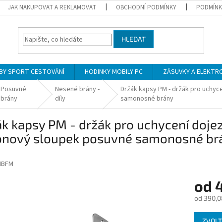
JAK NAKUPOVAT A REKLAMOVAT
OBCHODNÍ PODMÍNKY
PODMÍNK
HLEDAT
BY SPORT CESTOVÁNÍ
HODINKY MOBILY PC
ZÁSUVKY A ELEKTR
Posuvné
Nesené brány -
Držák kapsy PM - držák pro uchyc
brány
díly
samonosné brány
k kapsy PM - držák pro uchycení doje
onový sloupek posuvné samonosné br
IBFM
od
od
390,0
Měrná
ZVOLT
cena: