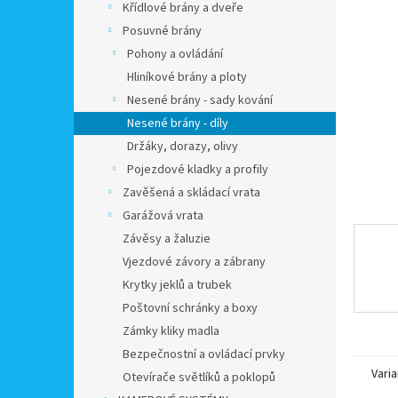
a
Křídlové brány a dveře
n
Posuvné brány
e
Pohony a ovládání
l
Hliníkové brány a ploty
Nesené brány - sady kování
Nesené brány - díly
Držáky, dorazy, olivy
Pojezdové kladky a profily
Zavěšená a skládací vrata
Garážová vrata
Závěsy a žaluzie
Vjezdové závory a zábrany
Krytky jeklů a trubek
Poštovní schránky a boxy
Zámky kliky madla
Bezpečnostní a ovládací prvky
Varia
Otevírače světlíků a poklopů