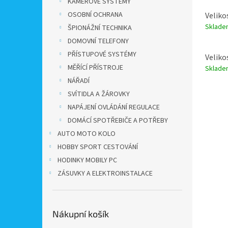
KAMEROVÉ SYSTÉMY
OSOBNÍ OCHRANA
Veliko
Sklad
ŠPIONÁŽNÍ TECHNIKA
DOMOVNÍ TELEFONY
PŘÍSTUPOVÉ SYSTÉMY
Veliko
MĚŘÍCÍ PŘÍSTROJE
Sklad
NÁŘADÍ
SVÍTIDLA A ŽÁROVKY
NAPÁJENÍ OVLÁDÁNÍ REGULACE
DOMÁCÍ SPOTŘEBIČE A POTŘEBY
AUTO MOTO KOLO
HOBBY SPORT CESTOVÁNÍ
HODINKY MOBILY PC
ZÁSUVKY A ELEKTROINSTALACE
Nákupní košík