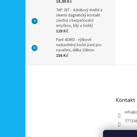
19,80 Kč
TAP 20T - 4 drátový dveřní a
okenní dagnetický kontakt
závrtný s bezpečnostní
smyčkou, bílý a hnědý
128 Kč
Pant 415RD - výškově
nastavitelný boční pant pro
navaření, délka 150mm
156 Kč
Z
á
p
a
t
Kontakt
í
info
@
77733