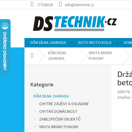
Přejít
777338228
info@dstechnik.cz
na
obsah
DŮM DÍLNA ZAHRADA
AUTO MOTO KOLO
HOB
DŮM DÍLNA
VRATA BRÁNY
Domů
ZAHRADA
POHONY
P
Držá
o
Přeskočit
s
bet
Kategorie
kategorie
t
200176
r
DŮM DÍLNA ZAHRADA
Značka:
a
CHYTRÉ ZÁVĚSY A OVLÁDÁNÍ
n
CHYTRÁ DOMÁCNOST
n
í
ZABEZPEČENÍ OBJEKTŮ
p
VRATA BRÁNY POHONY