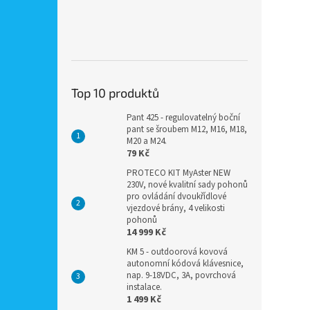
Top 10 produktů
Pant 425 - regulovatelný boční
pant se šroubem M12, M16, M18,
M20 a M24.
79 Kč
PROTECO KIT MyAster NEW
230V, nové kvalitní sady pohonů
pro ovládání dvoukřídlové
vjezdové brány, 4 velikosti
pohonů
14 999 Kč
KM 5 - outdoorová kovová
autonomní kódová klávesnice,
nap. 9-18VDC, 3A, povrchová
instalace.
1 499 Kč