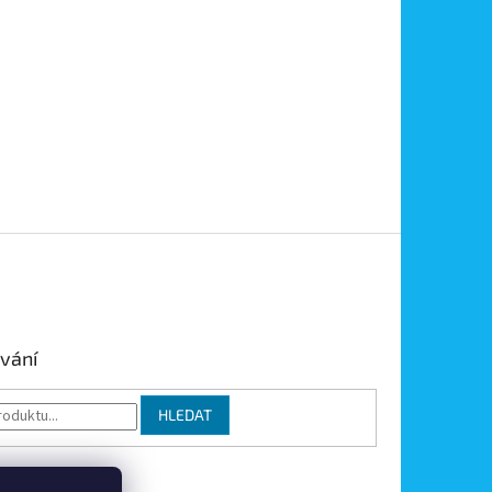
vání
HLEDAT