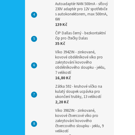
Autoadaptér NAN 500mA - síťový
230V adaptér pro 12V spotřebiče
s autokonektorem, max 500mA,
6W
139 Kč
ČIP Dallas černý - bezkontaktní
čip pro čtečky Dalas
35 Kč
Víko 394ZIN - zinkované,
kovové obdélníkové víko pro
zakrytování kovového
obdélníkového sloupku - jeklu,
7 velikostí
16,80 Kč
Zátka 592 - kruhové víčko na
kulatý sloupek ucpávka pro
ukončení trubky, 13 velikostí
2,20 Kč
Víko 398ZIN - zinkované,
kovové čtvercové víko pro
zakrytování kovového
čtvercového sloupku - jeklu, 9
velikostí