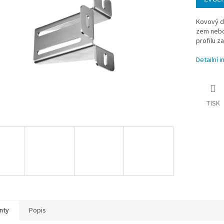
Kovový d
zem nebo 
profilu z
Detailní 
TISK
nty
Popis