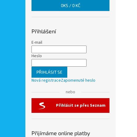
0
KS /
0 KČ
Přihlášení
E-mail
Heslo
PŘIHLÁSIT SE
Nová registrace
Zapomenuté heslo
nebo
Přihlásit se přes Seznam
Přijímáme online platby