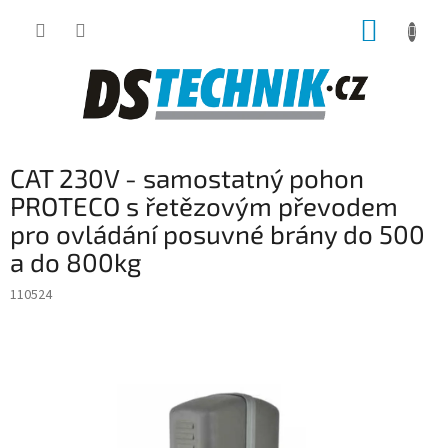
Přejít
NÁKUP
na
obsah
KOŠÍK
CAT 230V - samostatný pohon
PROTECO s řetězovým převodem
pro ovládání posuvné brány do 500
a do 800kg
110524