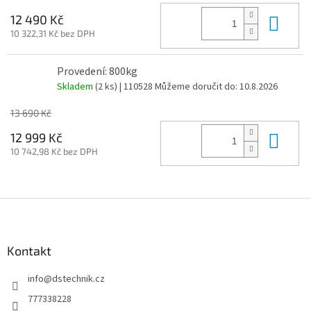
Do 
12 490 Kč
10 322,31 Kč bez DPH
Provedení: 800kg
Skladem
(2 ks)
| 110528
Můžeme doručit do:
10.8.2026
13 690 Kč
Do 
12 999 Kč
10 742,98 Kč bez DPH
Z
á
p
a
Kontakt
t
info
@
dstechnik.cz
í
777338228