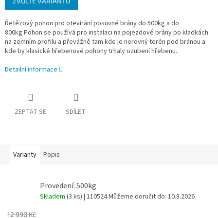
ZVOLTE VARIANTU
cena:
Řetězový pohon pro otevírání posuvné brány do 500kg a do
800kg.Pohon se používá pro instalaci na pojezdové brány po kladkách
na zemním profilu a převážně tam kde je nerovný terén pod bránou a
kde by klasické hřebenové pohony trhaly ozubení hřebenu.
Detailní informace
ZEPTAT SE
SDÍLET
Varianty
Popis
Provedení: 500kg
Skladem
(3 ks)
| 110524
Můžeme doručit do:
10.8.2026
12 990 Kč