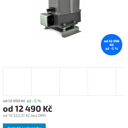
od 12 990
Kč
až –5 %
od 12 990 Kč
až –5 %
od
12 490 Kč
od
10 322,31 Kč
bez DPH
Měrná