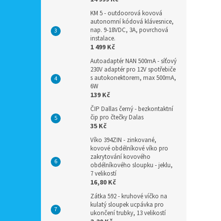
KM 5 - outdoorová kovová
autonomní kódová klávesnice,
nap. 9-18VDC, 3A, povrchová
instalace.
1 499 Kč
Autoadaptér NAN 500mA - síťový
230V adaptér pro 12V spotřebiče
s autokonektorem, max 500mA,
6W
139 Kč
ČIP Dallas černý - bezkontaktní
čip pro čtečky Dalas
35 Kč
Víko 394ZIN - zinkované,
kovové obdélníkové víko pro
zakrytování kovového
obdélníkového sloupku - jeklu,
7 velikostí
16,80 Kč
Zátka 592 - kruhové víčko na
kulatý sloupek ucpávka pro
ukončení trubky, 13 velikostí