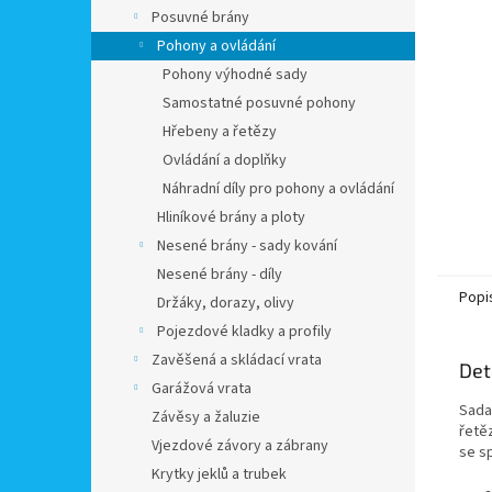
n
Posuvné brány
e
Pohony a ovládání
l
Pohony výhodné sady
Samostatné posuvné pohony
Hřebeny a řetězy
Ovládání a doplňky
Náhradní díly pro pohony a ovládání
Hliníkové brány a ploty
Nesené brány - sady kování
Nesené brány - díly
Popi
Držáky, dorazy, olivy
Pojezdové kladky a profily
Zavěšená a skládací vrata
Det
Garážová vrata
Sada
Závěsy a žaluzie
řetě
Vjezdové závory a zábrany
se s
Krytky jeklů a trubek