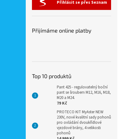
Přihlásit se přes Seznam
Přijímáme online platby
Top 10 produktů
Pant 425 - regulovatelný boční
pant se šroubem M12, M16, M18,
M20 a M24.
79 Kč
PROTECO KIT MyAster NEW
230V, nové kvalitní sady pohonů
pro ovládání dvoukřídlové
vjezdové brány, 4 velikosti
pohonů
14 999 Kč