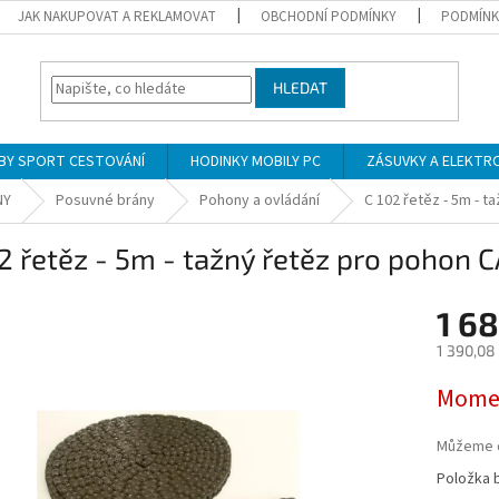
JAK NAKUPOVAT A REKLAMOVAT
OBCHODNÍ PODMÍNKY
PODMÍNK
HLEDAT
BY SPORT CESTOVÁNÍ
HODINKY MOBILY PC
ZÁSUVKY A ELEKTR
NY
Posuvné brány
Pohony a ovládání
C 102 řetěz - 5m - 
2 řetěz - 5m - tažný řetěz pro pohon 
1 68
1 390,08
Měrná
Momen
cena:
Můžeme d
Položka 