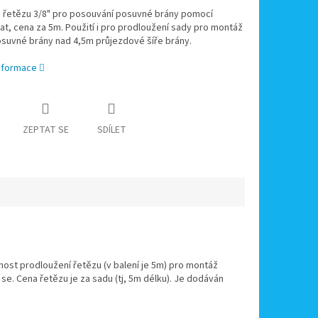
m řetězu 3/8" pro posouvání posuvné brány pomocí
t, cena za 5m. Použití i pro prodloužení sady pro montáž
osuvné brány nad 4,5m průjezdové šíře brány.
informace
ZEPTAT SE
SDÍLET
ost prodloužení řetězu (v balení je 5m) pro montáž
se. Cena řetězu je za sadu (tj, 5m délku). Je dodáván