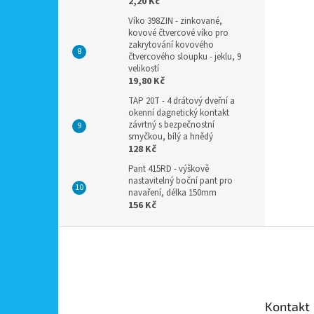
2,20 Kč
Víko 398ZIN - zinkované,
kovové čtvercové víko pro
zakrytování kovového
čtvercového sloupku - jeklu, 9
velikostí
19,80 Kč
TAP 20T - 4 drátový dveřní a
okenní dagnetický kontakt
závrtný s bezpečnostní
smyčkou, bílý a hnědý
128 Kč
Pant 415RD - výškově
nastavitelný boční pant pro
navaření, délka 150mm
156 Kč
Z
á
p
a
t
Kontakt
í