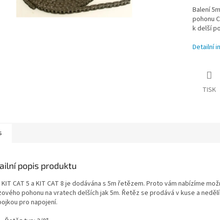
Balení 5
pohonu Ca
k delší p
Detailní 
TISK
s
ailní popis produktu
 KIT CAT 5 a KIT CAT 8 je dodávána s 5m řetězem. Proto vám nabízíme možn
zového pohonu na vratech delších jak 5m. Řetěz se prodává v kuse a nedělí 
pojkou pro napojení.