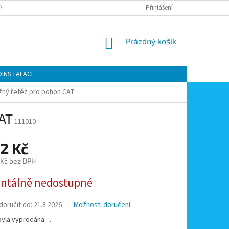
Y OCHRANY OSOBNÍCH ÚDAJŮ
KONTAKTY
Přihlášení
MOJE OBJEDNÁVKA
NÁKUPNÍ
Prázdný košík
KOŠÍK
OINSTALACE
tažný řetěz pro pohon CAT
CAT
111010
2 Kč
 Kč bez DPH
tálně nedostupné
oručit do:
21.8.2026
Možnosti doručení
byla vyprodána…