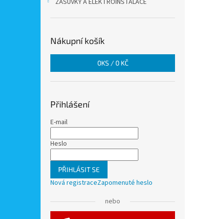
ZÁSUVKY A ELEKTROINSTALACE
Nákupní košík
0
KS /
0 KČ
Přihlášení
E-mail
Heslo
PŘIHLÁSIT SE
Nová registrace
Zapomenuté heslo
nebo