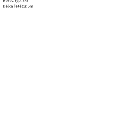
Řetěz typ: 3/8"
Délka řetězu: 5m