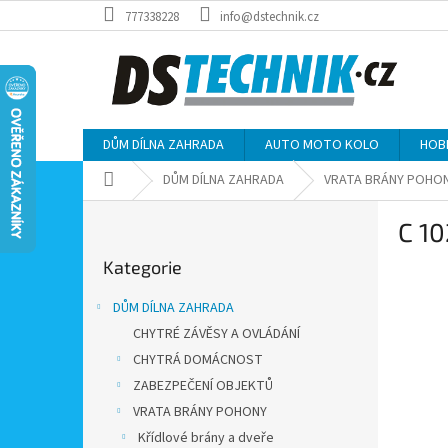
Přejít
777338228
info@dstechnik.cz
na
obsah
DŮM DÍLNA ZAHRADA
AUTO MOTO KOLO
HOB
Domů
DŮM DÍLNA ZAHRADA
VRATA BRÁNY POHO
P
C 10
o
Přeskočit
s
Kategorie
kategorie
t
r
DŮM DÍLNA ZAHRADA
a
CHYTRÉ ZÁVĚSY A OVLÁDÁNÍ
n
CHYTRÁ DOMÁCNOST
n
í
ZABEZPEČENÍ OBJEKTŮ
p
VRATA BRÁNY POHONY
a
Křídlové brány a dveře