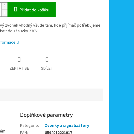
Přidat do košíku
vý zvonek vhodný všude tam, kde přijímač potřebujeme
ístit do zásuvky 230V.
informace
ZEPTAT SE
SDÍLET
Doplňkové parametry
Kategorie
:
Zvonky a signalizátory
ném
EAN
:
8594012221017