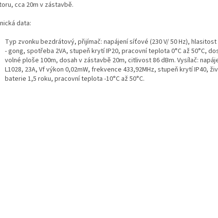
toru, cca 20m v zástavbě.
nická data:
Typ zvonku bezdrátový, přijímač: napájení síťové (230 V/ 50 Hz), hlasitost
- gong, spotřeba 2VA, stupeň krytí IP20, pracovní teplota 0°C až 50°C, do
volné ploše 100m, dosah v zástavbě 20m, citlivost 86 dBm. Vysílač: napáj
L1028, 23A, Vf výkon 0,02mW, frekvence 433,92MHz, stupeň krytí IP40, ži
baterie 1,5 roku, pracovní teplota -10°C až 50°C.