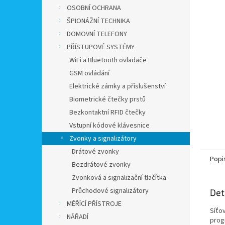
n
OSOBNÍ OCHRANA
e
ŠPIONÁŽNÍ TECHNIKA
l
DOMOVNÍ TELEFONY
PŘÍSTUPOVÉ SYSTÉMY
WiFi a Bluetooth ovladače
GSM ovládání
Elektrické zámky a příslušenství
Biometrické čtečky prstů
Bezkontaktní RFID čtečky
Vstupní kódové klávesnice
Zvonky a signalizátory
Drátové zvonky
Popi
Bezdrátové zvonky
Zvonková a signalizační tlačítka
Průchodové signalizátory
Det
MĚŘÍCÍ PŘÍSTROJE
Síťo
NÁŘADÍ
prog