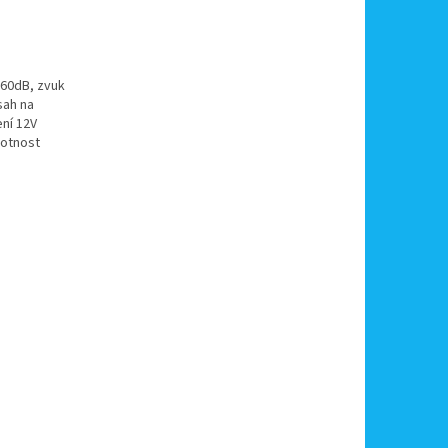
 60dB, zvuk
sah na
ení 12V
votnost