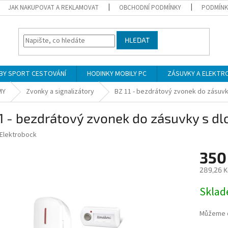
JAK NAKUPOVAT A REKLAMOVAT
OBCHODNÍ PODMÍNKY
PODMÍNK
HLEDAT
BY SPORT CESTOVÁNÍ
HODINKY MOBILY PC
ZÁSUVKY A ELEKTR
MY
Zvonky a signalizátory
BZ 11 - bezdrátový zvonek do zásuv
11 - bezdrátový zvonek do zásuvky s 
Elektrobock
350
289,26 K
Měrná
Skla
cena:
Můžeme d