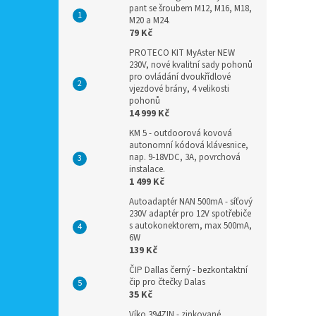
pant se šroubem M12, M16, M18,
M20 a M24.
79 Kč
PROTECO KIT MyAster NEW
230V, nové kvalitní sady pohonů
pro ovládání dvoukřídlové
vjezdové brány, 4 velikosti
pohonů
14 999 Kč
KM 5 - outdoorová kovová
autonomní kódová klávesnice,
nap. 9-18VDC, 3A, povrchová
instalace.
1 499 Kč
Autoadaptér NAN 500mA - síťový
230V adaptér pro 12V spotřebiče
s autokonektorem, max 500mA,
6W
139 Kč
ČIP Dallas černý - bezkontaktní
čip pro čtečky Dalas
35 Kč
Víko 394ZIN - zinkované,