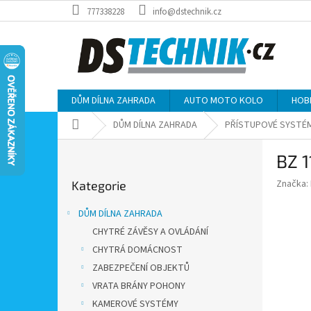
Přejít
777338228
info@dstechnik.cz
na
obsah
DŮM DÍLNA ZAHRADA
AUTO MOTO KOLO
HOB
Domů
DŮM DÍLNA ZAHRADA
PŘÍSTUPOVÉ SYSTÉ
P
BZ 
o
Přeskočit
s
Značka:
Kategorie
kategorie
t
r
DŮM DÍLNA ZAHRADA
a
CHYTRÉ ZÁVĚSY A OVLÁDÁNÍ
n
CHYTRÁ DOMÁCNOST
n
í
ZABEZPEČENÍ OBJEKTŮ
p
VRATA BRÁNY POHONY
a
KAMEROVÉ SYSTÉMY