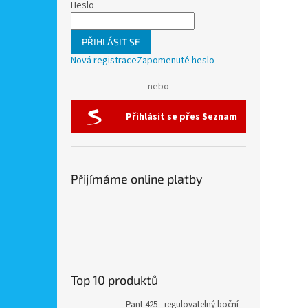
Heslo
PŘIHLÁSIT SE
Nová registrace
Zapomenuté heslo
nebo
Přihlásit se přes Seznam
Přijímáme online platby
Top 10 produktů
Pant 425 - regulovatelný boční