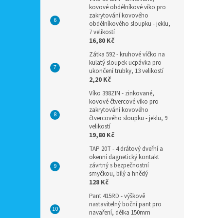
kovové obdélníkové víko pro
zakrytování kovového
obdélníkového sloupku - jeklu,
7 velikostí
16,80 Kč
Zátka 592 - kruhové víčko na
kulatý sloupek ucpávka pro
ukončení trubky, 13 velikostí
2,20 Kč
Víko 398ZIN - zinkované,
kovové čtvercové víko pro
zakrytování kovového
čtvercového sloupku - jeklu, 9
velikostí
19,80 Kč
TAP 20T - 4 drátový dveřní a
okenní dagnetický kontakt
závrtný s bezpečnostní
smyčkou, bílý a hnědý
128 Kč
Pant 415RD - výškově
nastavitelný boční pant pro
navaření, délka 150mm