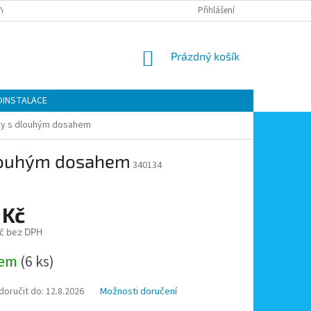
Y OCHRANY OSOBNÍCH ÚDAJŮ
KONTAKTY
Přihlášení
MOJE OBJEDNÁVKA
NÁKUPNÍ
Prázdný košík
KOŠÍK
OINSTALACE
ky s dlouhým dosahem
dlouhým dosahem
340134
 Kč
č bez DPH
dem
(6 ks)
oručit do:
12.8.2026
Možnosti doručení