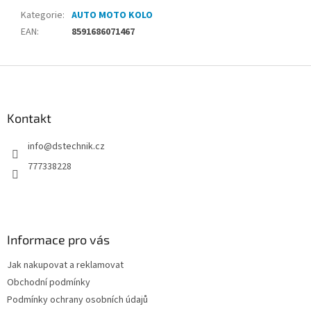
Kategorie
:
AUTO MOTO KOLO
EAN
:
8591686071467
Z
á
p
a
Kontakt
t
info
@
dstechnik.cz
í
777338228
Informace pro vás
Jak nakupovat a reklamovat
Obchodní podmínky
Podmínky ochrany osobních údajů