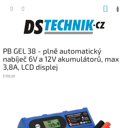
Přejít
NÁKUP
na
obsah
KOŠÍK
PB GEL 38 - plně automatický
nabíječ 6V a 12V akumulátorů, max
3,8A, LCD displej
570120