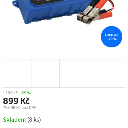
1 280 Kč
–29 %
1 280 Kč
–29 %
899 Kč
742,98 Kč bez DPH
Měrná
Skladem
(8 ks)
cena: