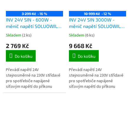
3 299 Kč
–16 %
10 999 Kč
–12 %
INV 24V SIN - 600W -
INV 24V SIN 3000W -
měnič napětí SOLUOWILL
měnič napětí SOLUOWILL
z 24V na 230V, výkon
z 24V na 230V, výkon
Skladem
(2 ks)
Skladem
(6 ks)
600W čistá sinusovka
3000W čistá sinusovka
2 769 Kč
9 668 Kč
Do košíku
Do košíku
Převádí napětí 24V
Převádí napětí 24V
stejnosměrné na 230V střídavé
stejnosměrné na 230V střídavé
pro spotřebiče napájené
pro spotřebiče napájené
síťovým napětí do příkonu
síťovým napětí do příkonu
600W.
3000W.