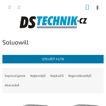
Přejít
NÁKUP
na
obsah
KOŠÍK
Soluowill
OTEVŘÍT FILTR
Ř
a
Doporučujeme
Nejlevnější
Nejdražší
Nejprodávanější
z
e
Abecedně
n
í
V
p
ý