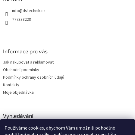
c
t
í
info
@
dstechnik.cz
í
p
r
777338228
v
k
y
v
ý
Informace pro vás
p
i
Jak nakupovat a reklamovat
s
u
Obchodní podmínky
Podmínky ochrany osobních údajů
Kontakty
Moje objednávka
Vyhledávání
Používáme cookies, abychom Vám umožnili pohodlné
HLEDAT
prohlížení webu a díky analýze provozu webu neustále