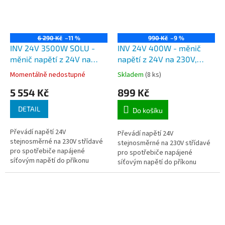
6 290 Kč
–11 %
990 Kč
–9 %
INV 24V 3500W SOLU -
INV 24V 400W - měnič
měnič napětí z 24V na
napětí z 24V na 230V,
230V, výkon 3500W
výkon 400W modifikovaná
Momentálně nedostupné
Skladem
(8 ks)
modifikovaná sinusovka
sinusovka
5 554 Kč
899 Kč
DETAIL
Do košíku
Převádí napětí 24V
Převádí napětí 24V
stejnosměrné na 230V střídavé
stejnosměrné na 230V střídavé
pro spotřebiče napájené
pro spotřebiče napájené
síťovým napětí do příkonu
síťovým napětí do příkonu
3500W.
400W.