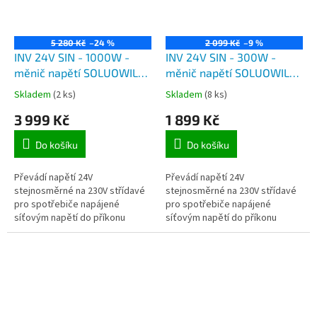
5 280 Kč
–24 %
2 099 Kč
–9 %
INV 24V SIN - 1000W -
INV 24V SIN - 300W -
měnič napětí SOLUOWILL
měnič napětí SOLUOWILL
z 24V na 230V, výkon
z 24V na 230V, výkon
Skladem
(2 ks)
Skladem
(8 ks)
1000W čistá sinusovka
300W čistá sinusovka
3 999 Kč
1 899 Kč
Do košíku
Do košíku
Převádí napětí 24V
Převádí napětí 24V
stejnosměrné na 230V střídavé
stejnosměrné na 230V střídavé
pro spotřebiče napájené
pro spotřebiče napájené
síťovým napětí do příkonu
síťovým napětí do příkonu
1000W.
300W.