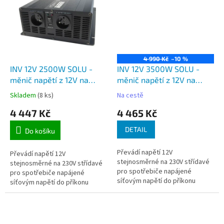
4 990 Kč
–10 %
INV 12V 2500W SOLU -
INV 12V 3500W SOLU -
měnič napětí z 12V na
měnič napětí z 12V na
230V, výkon 2500W
230V, výkon 3500W
Skladem
(8 ks)
Na cestě
modifikovaná sinusovka
modifikovaná sinusovka
4 447 Kč
4 465 Kč
DETAIL
Do košíku
Převádí napětí 12V
Převádí napětí 12V
stejnosměrné na 230V střídavé
stejnosměrné na 230V střídavé
pro spotřebiče napájené
pro spotřebiče napájené
síťovým napětí do příkonu
síťovým napětí do příkonu
3500W.
2500W.