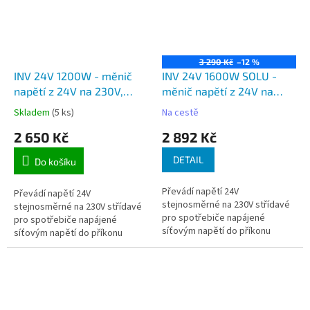
3 290 Kč
–12 %
INV 24V 1200W - měnič
INV 24V 1600W SOLU -
napětí z 24V na 230V,
měnič napětí z 24V na
výkon 1200W
230V, výkon 1600W
Skladem
(5 ks)
Na cestě
modifikovaná sinusovka
modifikovaná sinusovka
2 650 Kč
2 892 Kč
DETAIL
Do košíku
Převádí napětí 24V
Převádí napětí 24V
stejnosměrné na 230V střídavé
stejnosměrné na 230V střídavé
pro spotřebiče napájené
pro spotřebiče napájené
síťovým napětí do příkonu
síťovým napětí do příkonu
1600W.
1200W.