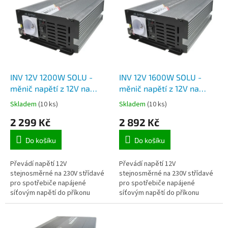
r
p
o
i
d
s
u
p
k
r
t
o
ů
d
INV 12V 1200W SOLU -
INV 12V 1600W SOLU -
u
měnič napětí z 12V na
měnič napětí z 12V na
k
230V, výkon 1200W
230V, výkon 1600W
Skladem
(10 ks)
Skladem
(10 ks)
t
modifikovaná sinusovka
modifikovaná sinusovka
2 299 Kč
2 892 Kč
ů
Do košíku
Do košíku
Převádí napětí 12V
Převádí napětí 12V
stejnosměrné na 230V střídavé
stejnosměrné na 230V střídavé
pro spotřebiče napájené
pro spotřebiče napájené
síťovým napětí do příkonu
síťovým napětí do příkonu
1200W.
1600W. Má klasickou českou
zásuvku 230V a USB zásuvku 5V.