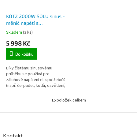
KOTZ 2000W SOLU sinus -
měnič napětí s
elektronikou záložního
Skladem
(3 ks)
zdroje 230V čistá
5 998 Kč
sinusovka, max. trvalý
výkon 2000W
Do košíku
Díky čistému sinusovému
průběhu se používá pro
zálohové napájení el. spotřebičů
(např. čerpadel, kotlů, osvětlení,
ventilátorů, klimatizace apod.)
na 230V. V případě výpadku el....
15
položek celkem
O
v
l
Z
á
á
d
p
a
a
Kontakt