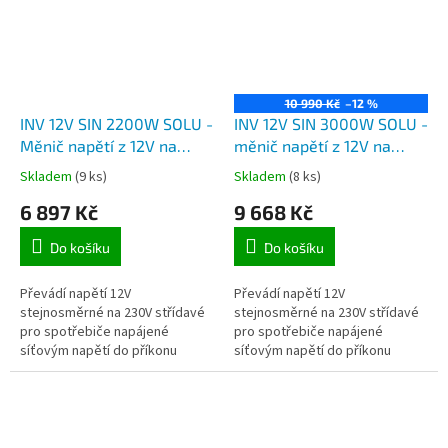
10 990 Kč
–12 %
INV 12V SIN 2200W SOLU -
INV 12V SIN 3000W SOLU -
Měnič napětí z 12V na
měnič napětí z 12V na
230V 2200W (4400W),
230V, výkon 3000W, čistá
Skladem
(9 ks)
Skladem
(8 ks)
Soluowill NP2200, čistý
sinusovka
6 897 Kč
9 668 Kč
sinusový průběh
Do košíku
Do košíku
Převádí napětí 12V
Převádí napětí 12V
stejnosměrné na 230V střídavé
stejnosměrné na 230V střídavé
pro spotřebiče napájené
pro spotřebiče napájené
síťovým napětí do příkonu
síťovým napětí do příkonu
2000W trvale, 4000W špičkově
3000W trvale, 6000W špičkově
(krátkodobě).
(krátkodobě).