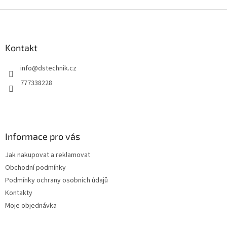
v
l
Z
á
á
d
p
a
a
Kontakt
c
t
í
info
@
dstechnik.cz
í
p
r
777338228
v
k
y
v
ý
Informace pro vás
p
i
Jak nakupovat a reklamovat
s
u
Obchodní podmínky
Podmínky ochrany osobních údajů
Kontakty
Moje objednávka