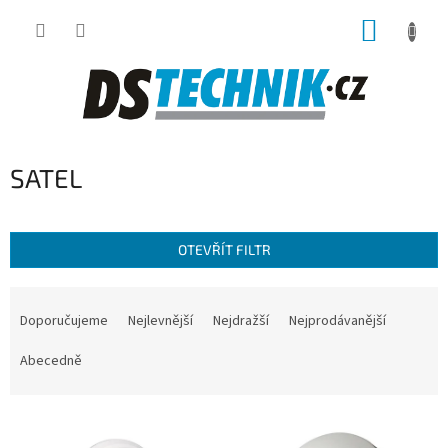
Přejít
NÁKUP
na
obsah
KOŠÍK
SATEL
OTEVŘÍT FILTR
Ř
a
Doporučujeme
Nejlevnější
Nejdražší
Nejprodávanější
z
e
Abecedně
n
í
V
p
ý