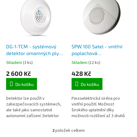
r
p
o
i
d
s
u
p
k
r
t
o
ů
d
DG-1-TCM - systémový
SPW 100 Satel - vnitřní
u
detektor omamných plynů
poplachová
k
(např. chloroform), -10-
piezoelektrická siréna
Skladem
(3 ks)
Skladem
(12 ks)
t
55°C, 80mA, 12V DC
2 600 Kč
428 Kč
ů
Do košíku
Do košíku
Detektor lze použít v
Piezoelektrická siréna pro
zabezpečovacích systémech,
vnitřní použití. Možnost
ale také jako samostatné
širokého uplatnění díky
autonomní zařízení. Detektor
možnosti rozlišení až 3 druhů
detekuje výpary omamných
poplachů.
plynů (např. chloroformové
2
položek celkem
O
výpary).