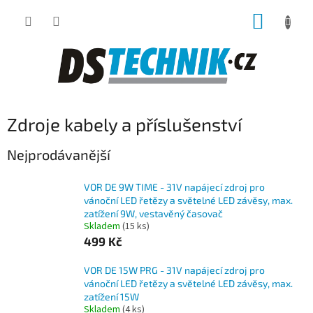
Přejít
NÁKUP
na
obsah
KOŠÍK
Zdroje kabely a příslušenství
Nejprodávanější
VOR DE 9W TIME - 31V napájecí zdroj pro
vánoční LED řetězy a světelné LED závěsy, max.
zatížení 9W, vestavěný časovač
Skladem
(15 ks)
499 Kč
VOR DE 15W PRG - 31V napájecí zdroj pro
vánoční LED řetězy a světelné LED závěsy, max.
zatížení 15W
Skladem
(4 ks)