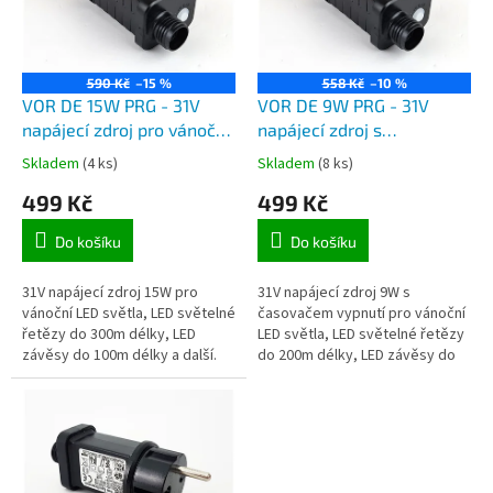
t
s
ů
p
r
o
590 Kč
–15 %
558 Kč
–10 %
d
VOR DE 15W PRG - 31V
VOR DE 9W PRG - 31V
u
napájecí zdroj pro vánoční
napájecí zdroj s
k
LED řetězy a světelné LED
časovačem pro vánoční
Skladem
(4 ks)
Skladem
(8 ks)
t
závěsy, max. zatížení 15W
LED řetězy a světelné LED
499 Kč
499 Kč
ů
závěsy, max. zatížení 9W
Do košíku
Do košíku
31V napájecí zdroj 15W pro
31V napájecí zdroj 9W s
vánoční LED světla, LED světelné
časovačem vypnutí pro vánoční
řetězy do 300m délky, LED
LED světla, LED světelné řetězy
závěsy do 100m délky a další.
do 200m délky, LED závěsy do
Maximální zatížení zdroje je 15W.
60m délky a další. Maximální
zatížení zdroje je 9w.