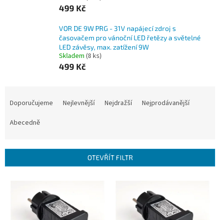
499 Kč
VOR DE 9W PRG - 31V napájecí zdroj s
časovačem pro vánoční LED řetězy a světelné
LED závěsy, max. zatížení 9W
Skladem
(8 ks)
499 Kč
Ř
a
Doporučujeme
Nejlevnější
Nejdražší
Nejprodávanější
z
e
Abecedně
n
í
p
OTEVŘÍT FILTR
r
o
V
d
ý
u
p
k
i