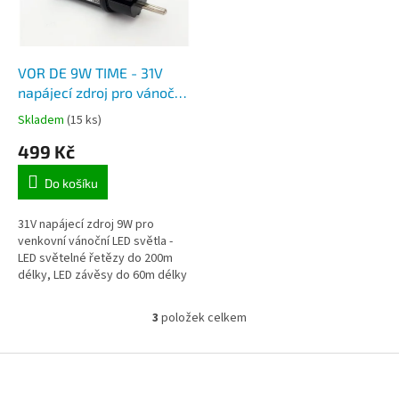
VOR DE 9W TIME - 31V
napájecí zdroj pro vánoční
LED řetězy a světelné LED
Skladem
(15 ks)
závěsy, max. zatížení 9W,
499 Kč
vestavěný časovač
Do košíku
31V napájecí zdroj 9W pro
venkovní vánoční LED světla -
LED světelné řetězy do 200m
délky, LED závěsy do 60m délky
a další. Maximální zatížení zdroje
je 9w, vestavěný časovač.
3
položek celkem
O
v
l
Z
á
á
d