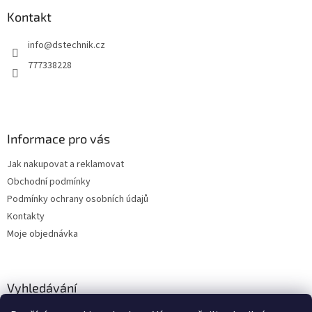
p
a
a
Kontakt
c
t
í
info
@
dstechnik.cz
í
p
r
777338228
v
k
y
v
ý
Informace pro vás
p
i
Jak nakupovat a reklamovat
s
u
Obchodní podmínky
Podmínky ochrany osobních údajů
Kontakty
Moje objednávka
Vyhledávání