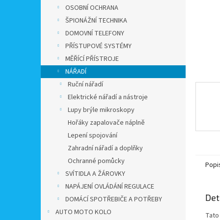
n
OSOBNÍ OCHRANA
e
ŠPIONÁŽNÍ TECHNIKA
l
DOMOVNÍ TELEFONY
PŘÍSTUPOVÉ SYSTÉMY
MĚŘÍCÍ PŘÍSTROJE
NÁŘADÍ
Ruční nářadí
Elektrické nářadí a nástroje
Lupy brýle mikroskopy
Hořáky zapalovače náplně
Lepení spojování
Zahradní nářadí a doplňky
Ochranné pomůcky
Popi
SVÍTIDLA A ŽÁROVKY
NAPÁJENÍ OVLÁDÁNÍ REGULACE
Det
DOMÁCÍ SPOTŘEBIČE A POTŘEBY
AUTO MOTO KOLO
Tato