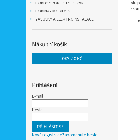
okap
HOBBY SPORT CESTOVÁNÍ
hrotu
HODINKY MOBILY PC
ZÁSUVKY A ELEKTROINSTALACE
Nákupní košík
0
KS /
0 KČ
Přihlášení
E-mail
Heslo
PŘIHLÁSIT SE
Nová registrace
Zapomenuté heslo