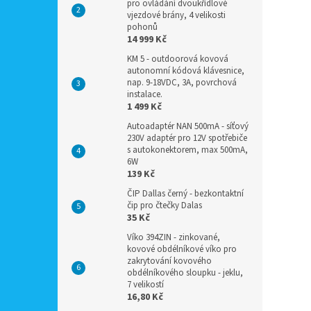
pro ovládání dvoukřídlové
vjezdové brány, 4 velikosti
pohonů
14 999 Kč
KM 5 - outdoorová kovová
autonomní kódová klávesnice,
nap. 9-18VDC, 3A, povrchová
instalace.
1 499 Kč
Autoadaptér NAN 500mA - síťový
230V adaptér pro 12V spotřebiče
s autokonektorem, max 500mA,
6W
139 Kč
ČIP Dallas černý - bezkontaktní
čip pro čtečky Dalas
35 Kč
Víko 394ZIN - zinkované,
kovové obdélníkové víko pro
zakrytování kovového
obdélníkového sloupku - jeklu,
7 velikostí
16,80 Kč