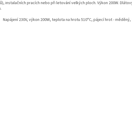
ů), instalačních pracích nebo při letování velkých ploch. Výkon 200W. Dlát
.
Napájení 230V, výkon 200W, teplota na hrotu 510°C, pájecí hrot - měděný, 