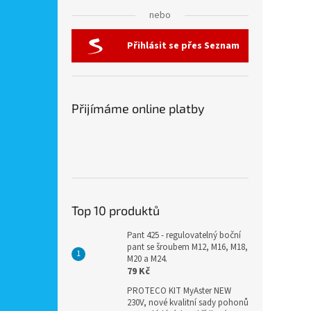
nebo
Přihlásit se přes Seznam
Přijímáme online platby
Top 10 produktů
Pant 425 - regulovatelný boční
pant se šroubem M12, M16, M18,
M20 a M24.
79 Kč
PROTECO KIT MyAster NEW
230V, nové kvalitní sady pohonů