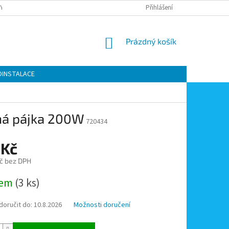
Y OCHRANY OSOBNÍCH ÚDAJŮ
KONTAKTY
Přihlášení
MOJE OBJEDNÁVKA
NÁKUPNÍ
Prázdný košík
KOŠÍK
OINSTALACE
chá pájka 200W
720434
 Kč
č bez DPH
dem
(3 ks)
oručit do:
10.8.2026
Možnosti doručení