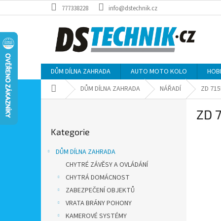
Přejít
777338228
info@dstechnik.cz
na
obsah
DŮM DÍLNA ZAHRADA
AUTO MOTO KOLO
HOB
Domů
DŮM DÍLNA ZAHRADA
NÁŘADÍ
ZD 715
P
ZD 7
o
Přeskočit
s
Kategorie
kategorie
t
r
DŮM DÍLNA ZAHRADA
a
CHYTRÉ ZÁVĚSY A OVLÁDÁNÍ
n
CHYTRÁ DOMÁCNOST
n
í
ZABEZPEČENÍ OBJEKTŮ
p
VRATA BRÁNY POHONY
a
KAMEROVÉ SYSTÉMY