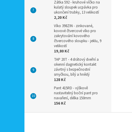
Zátka 592 - kruhové víčko na
kulatý sloupek ucpávka pro
ukončení trubky, 13 velikostí
2,20 Kč
Víko 398ZIN - zinkované,
kovové čtvercové víko pro
zakrytování kovového
čtvercového sloupku - jeklu, 9
velikostí
19,80 Kč
TAP 20T - 4 drátový dveřní a
okenní dagnetický kontakt
závrtný s bezpečnostní
smyčkou, bílý a hnědý
128 Kč
Pant 415RD - výškově
nastavitelný boční pant pro
navaření, délka 150mm
156 Kč
Z
á
p