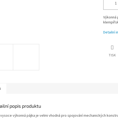
Výkonná p
klempířsk
Detailní 
TISK
s
ailní popis produktu
 vysoce výkonná pájka je velmi vhodná pro spojování mechanických konstruk