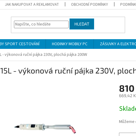
JAK NAKUPOVAT A REKLAMOVAT
OBCHODNÍ PODMÍNKY
PODMÍNK
HLEDAT
BY SPORT CESTOVÁNÍ
HODINKY MOBILY PC
ZÁSUVKY A ELEKTR
L - výkonová ruční pájka 230V, plochá pájka 200W
15L - výkonová ruční pájka 230V, plo
810
669,42 K
Měrná
Skla
cena:
Můžeme d