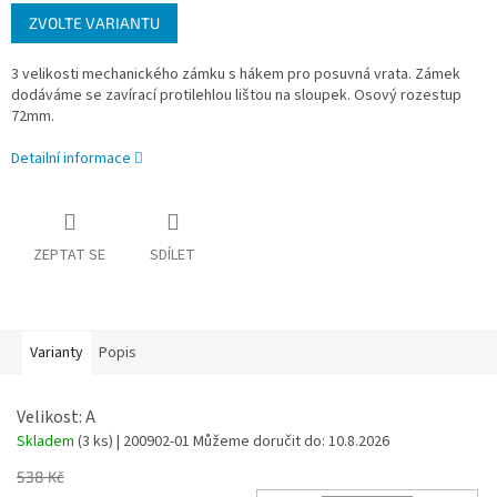
Měrná
ZVOLTE VARIANTU
cena:
3 velikosti mechanického zámku s hákem pro posuvná vrata. Zámek
dodáváme se zavírací protilehlou lištou na sloupek. Osový rozestup
72mm.
Detailní informace
ZEPTAT SE
SDÍLET
Varianty
Popis
Velikost: A
Skladem
(3 ks)
| 200902-01
Můžeme doručit do:
10.8.2026
538 Kč