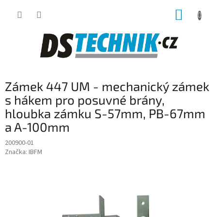
Přejít
NÁKUP
na
obsah
KOŠÍK
Zámek 447 UM - mechanický zámek
s hákem pro posuvné brány,
hloubka zámku S-57mm, PB-67mm
a A-100mm
200900-01
Značka:
IBFM