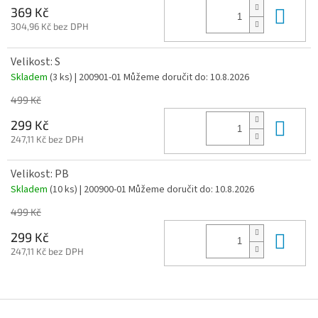
Do 
369 Kč
304,96 Kč bez DPH
Velikost: S
Skladem
(3 ks)
| 200901-01
Můžeme doručit do:
10.8.2026
499 Kč
Do 
299 Kč
247,11 Kč bez DPH
Velikost: PB
Skladem
(10 ks)
| 200900-01
Můžeme doručit do:
10.8.2026
499 Kč
Do 
299 Kč
247,11 Kč bez DPH
Z