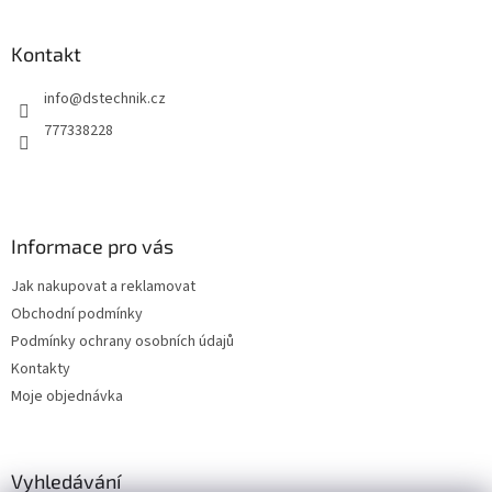
á
p
a
Kontakt
t
info
@
dstechnik.cz
í
777338228
Informace pro vás
Jak nakupovat a reklamovat
Obchodní podmínky
Podmínky ochrany osobních údajů
Kontakty
Moje objednávka
Vyhledávání