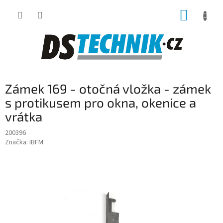
Přejít
NÁKUP
na
obsah
KOŠÍK
Zámek 169 - otočná vložka - zámek
s protikusem pro okna, okenice a
vrátka
200396
Značka:
IBFM