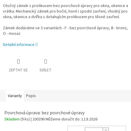
Otočný zámek s protikusem bez povrchové úpravy pro okna, okenice a
vrátka. Mechanický zámek pro boční, horní i spodní zavření, vhodný pro
okna, okenice a dvířka s dotahujícím protikusem pro těsné zavření.
Zámek dodáváme ve 3 variantách - F - bez povrchové úpravy, B - bronz,
O - mosaz
Detailní informace
ZEPTAT SE
SDÍLET
Varianty
Popis
Povrchová úprava: bez povrchové úpravy
Skladem
(9 ks)
| 200396
Můžeme doručit do:
12.8.2026