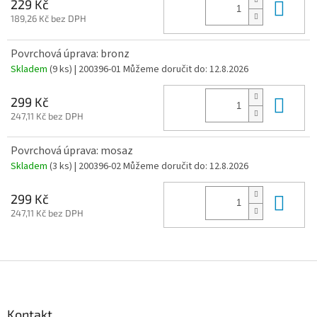
Do 
229 Kč
189,26 Kč bez DPH
Povrchová úprava: bronz
Skladem
(9 ks)
| 200396-01
Můžeme doručit do:
12.8.2026
Do 
299 Kč
247,11 Kč bez DPH
Povrchová úprava: mosaz
Skladem
(3 ks)
| 200396-02
Můžeme doručit do:
12.8.2026
Do 
299 Kč
247,11 Kč bez DPH
Z
á
p
a
Kontakt