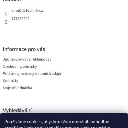
t
info
@
dstechnik.cz
í
777338228
Informace pro vás
Jak nakupovat a reklamovat
Obchodní podmínky
Podmínky ochrany osobních údajů
Kontakty
Moje objednávka
Vyhledávání
Používáme cookies, abychom Vám umožnili pohodlné
HLEDAT