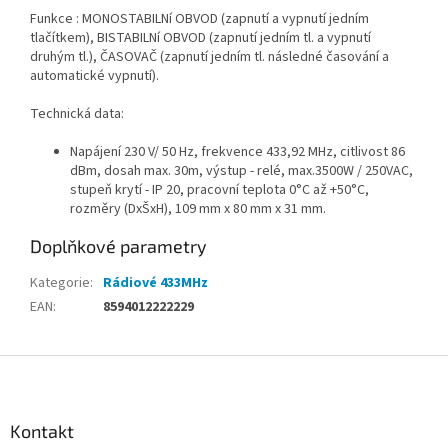
Funkce : MONOSTABILNí OBVOD (zapnutí a vypnutí jedním
tlačítkem), BISTABILNí OBVOD (zapnutí jedním tl. a vypnutí
druhým tl.), ČASOVAČ (zapnutí jedním tl. následné časování a
automatické vypnutí).
Technická data:
Napájení 230 V/ 50 Hz, frekvence 433,92 MHz, citlivost 86
dBm, dosah max. 30m, výstup - relé, max.3500W / 250VAC,
stupeň krytí - IP 20, pracovní teplota 0°C až +50°C,
rozměry (DxŠxH), 109 mm x 80 mm x 31 mm.
Doplňkové parametry
Kategorie
:
Rádiové 433MHz
EAN
:
8594012222229
Z
á
p
a
Kontakt