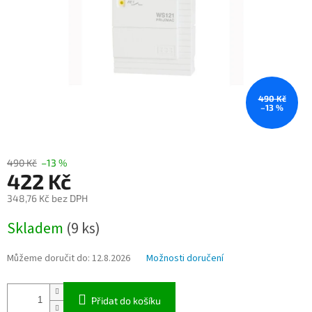
490 Kč
–13 %
490 Kč
–13 %
422 Kč
348,76 Kč bez DPH
Měrná
Skladem
(9 ks)
cena:
Můžeme doručit do:
12.8.2026
Možnosti doručení
Přidat do košíku