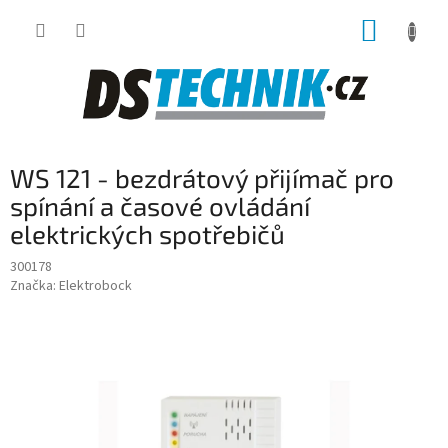
Přejít
NÁKUP
na
obsah
KOŠÍK
WS 121 - bezdrátový přijímač pro
spínání a časové ovládání
elektrických spotřebičů
300178
Značka:
Elektrobock