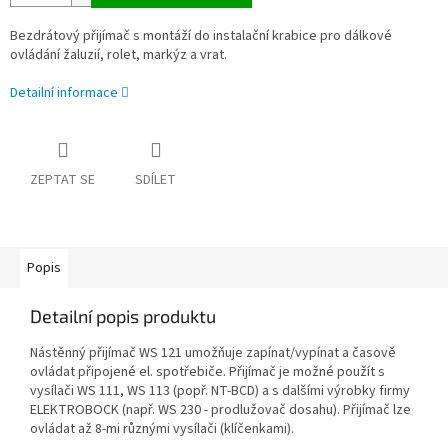
Bezdrátový přijímač s montáží do instalační krabice pro dálkové
ovládání žaluzií, rolet, markýz a vrat.
Detailní informace
ZEPTAT SE
SDÍLET
Popis
Detailní popis produktu
Nástěnný přijímač WS 121 umožňuje zapínat/vypínat a časově
ovládat připojené el. spotřebiče. Přijímač je možné použít s
vysílači WS 111, WS 113 (popř. NT-BCD) a s dalšími výrobky firmy
ELEKTROBOCK (např. WS 230 - prodlužovač dosahu). Přijímač lze
ovládat až 8-mi různými vysílači (klíčenkami).