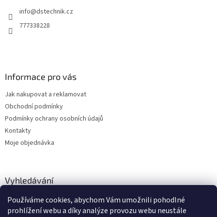
t
info
@
dstechnik.cz
í
777338228
Informace pro vás
Jak nakupovat a reklamovat
Obchodní podmínky
Podmínky ochrany osobních údajů
Kontakty
Moje objednávka
Vyhledávání
Používáme cookies, abychom Vám umožnili pohodlné
HLEDAT
prohlížení webu a díky analýze provozu webu neustále