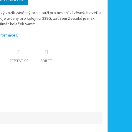
vý vozík závěsný pro slouží pro nesení závěsných dveří a
ík je určený pro kolejnici 339G, zatížení 2 vozíků je max.
růměr koleček 54mm
informace
ZEPTAT SE
SDÍLET