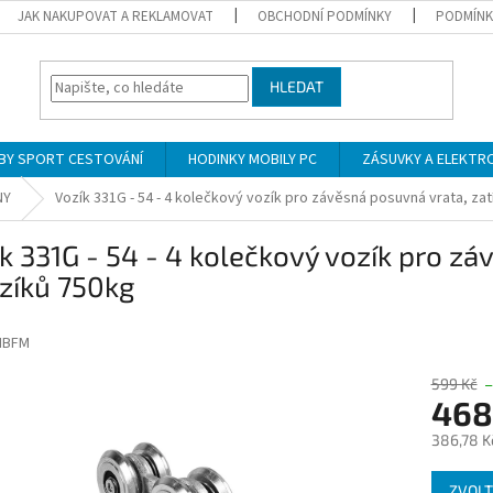
JAK NAKUPOVAT A REKLAMOVAT
OBCHODNÍ PODMÍNKY
PODMÍNK
HLEDAT
BY SPORT CESTOVÁNÍ
HODINKY MOBILY PC
ZÁSUVKY A ELEKTR
NY
Vozík 331G - 54 - 4 kolečkový vozík pro závěsná posuvná vrata, zat
k 331G - 54 - 4 kolečkový vozík pro zá
zíků 750kg
IBFM
599 Kč
–
468
386,78 K
Měrná
ZVOLT
cena: