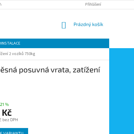
Y OCHRANY OSOBNÍCH ÚDAJŮ
KONTAKTY
Přihlášení
MOJE OBJEDNÁVKA
NÁKUPNÍ
Prázdný košík
KOŠÍK
OINSTALACE
ížení 2 vozíků 750kg
věsná posuvná vrata, zatížení
21 %
 Kč
č bez DPH
E VARIANTU