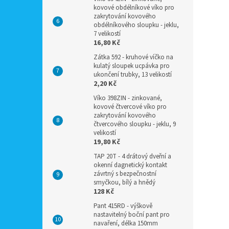
kovové obdélníkové víko pro
zakrytování kovového
obdélníkového sloupku - jeklu,
7 velikostí
16,80 Kč
Zátka 592 - kruhové víčko na
kulatý sloupek ucpávka pro
ukončení trubky, 13 velikostí
2,20 Kč
Víko 398ZIN - zinkované,
kovové čtvercové víko pro
zakrytování kovového
čtvercového sloupku - jeklu, 9
velikostí
19,80 Kč
TAP 20T - 4 drátový dveřní a
okenní dagnetický kontakt
závrtný s bezpečnostní
smyčkou, bílý a hnědý
128 Kč
Pant 415RD - výškově
nastavitelný boční pant pro
navaření, délka 150mm