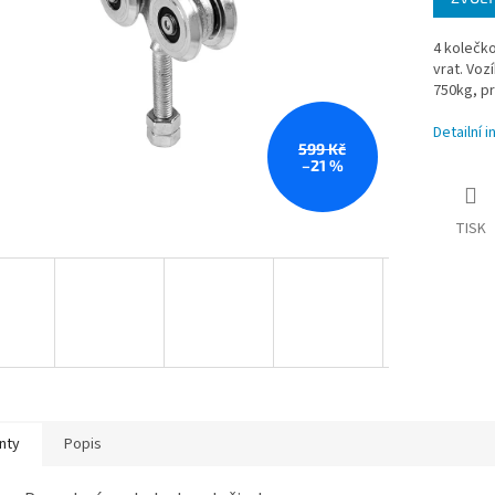
4 kolečko
vrat. Voz
750kg, p
Detailní 
599 Kč
–21 %
TISK
nty
Popis