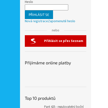
Heslo
PŘIHLÁSIT SE
Nová registrace
Zapomenuté heslo
nebo
Přihlásit se přes Seznam
Přijímáme online platby
Top 10 produktů
Pant 425 - regulovatelný boční