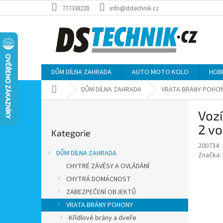
Přejít
777338228
info@dstechnik.cz
na
obsah
DŮM DÍLNA ZAHRADA
AUTO MOTO KOLO
HOB
Domů
DŮM DÍLNA ZAHRADA
VRATA BRÁNY POHO
P
Vozí
o
Přeskočit
s
2 vo
Kategorie
kategorie
t
200734
r
DŮM DÍLNA ZAHRADA
Značka:
a
CHYTRÉ ZÁVĚSY A OVLÁDÁNÍ
n
CHYTRÁ DOMÁCNOST
n
í
ZABEZPEČENÍ OBJEKTŮ
p
VRATA BRÁNY POHONY
a
Křídlové brány a dveře