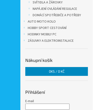
SVÍTIDLA A ŽÁROVKY
NAPÁJENÍ OVLÁDÁNÍ REGULACE
DOMÁCÍ SPOTŘEBIČE A POTŘEBY
AUTO MOTO KOLO
HOBBY SPORT CESTOVÁNÍ
HODINKY MOBILY PC
ZÁSUVKY A ELEKTROINSTALACE
Nákupní košík
0
KS /
0 KČ
Přihlášení
E-mail