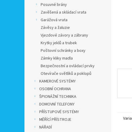
n
Posuvné brány
e
Zavěšená a skládací vrata
l
Garážová vrata
Závěsy a žaluzie
Vjezdové závory a zábrany
Krytky jeklů a trubek
Poštovní schránky a boxy
Zámky kliky madla
Bezpečnostní a ovládací prvky
Otevírače světlíků a poklopů
KAMEROVÉ SYSTÉMY
OSOBNÍ OCHRANA
ŠPIONÁŽNÍ TECHNIKA
DOMOVNÍ TELEFONY
PŘÍSTUPOVÉ SYSTÉMY
Varia
MĚŘÍCÍ PŘÍSTROJE
NÁŘADÍ