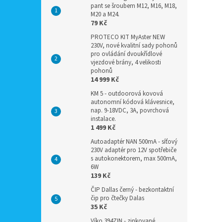
pant se šroubem M12, M16, M18,
M20 a M24.
79 Kč
PROTECO KIT MyAster NEW
230V, nové kvalitní sady pohonů
pro ovládání dvoukřídlové
vjezdové brány, 4 velikosti
pohonů
14 999 Kč
KM 5 - outdoorová kovová
autonomní kódová klávesnice,
nap. 9-18VDC, 3A, povrchová
instalace.
1 499 Kč
Autoadaptér NAN 500mA - síťový
230V adaptér pro 12V spotřebiče
s autokonektorem, max 500mA,
6W
139 Kč
ČIP Dallas černý - bezkontaktní
čip pro čtečky Dalas
35 Kč
Víko 394ZIN - zinkované,