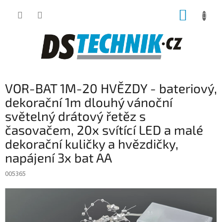
Přejít
NÁKUP
na
obsah
KOŠÍK
VOR-BAT 1M-20 HVĚZDY - bateriový,
dekorační 1m dlouhý vánoční
světelný drátový řetěz s
časovačem, 20x svítící LED a malé
dekorační kuličky a hvězdičky,
napájení 3x bat AA
005365