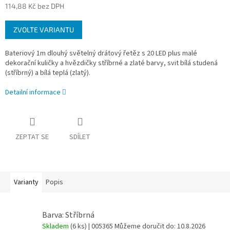
114,88 Kč bez DPH
Měrná
ZVOLTE VARIANTU
cena:
Bateriový 1m dlouhý světelný drátový řetěz s 20 LED plus malé
dekorační kuličky a hvězdičky stříbrné a zlaté barvy, svit bílá studená
(stříbrný) a bílá teplá (zlatý).
Detailní informace
ZEPTAT SE
SDÍLET
Varianty
Popis
Barva: Stříbrná
Skladem
(6 ks)
| 005365
Můžeme doručit do:
10.8.2026