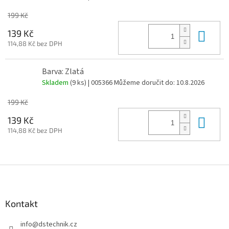
199 Kč
Do 
139 Kč
114,88 Kč bez DPH
Barva: Zlatá
Skladem
(9 ks)
| 005366
Můžeme doručit do:
10.8.2026
199 Kč
Do 
139 Kč
114,88 Kč bez DPH
Z
á
p
a
Kontakt
t
info
@
dstechnik.cz
í