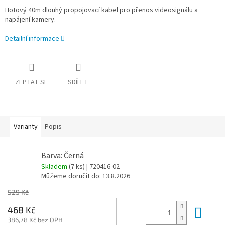
Hotový 40m dlouhý propojovací kabel pro přenos videosignálu a
napájení kamery.
Detailní informace
ZEPTAT SE
SDÍLET
Varianty
Popis
Barva: Černá
Skladem
(7 ks)
| 720416-02
Můžeme doručit do:
13.8.2026
529 Kč
Do 
468 Kč
386,78 Kč bez DPH