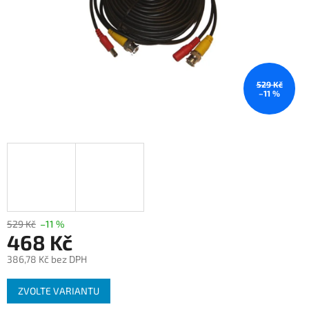
529 Kč
–11 %
529 Kč
–11 %
468 Kč
386,78 Kč bez DPH
Měrná
ZVOLTE VARIANTU
cena: