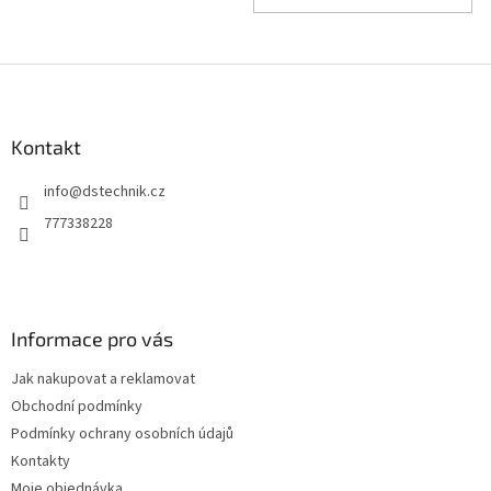
Z
á
p
a
Kontakt
t
info
@
dstechnik.cz
í
777338228
Informace pro vás
Jak nakupovat a reklamovat
Obchodní podmínky
Podmínky ochrany osobních údajů
Kontakty
Moje objednávka