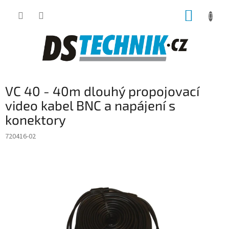
Přejít
NÁKUP
na
obsah
KOŠÍK
VC 40 - 40m dlouhý propojovací
video kabel BNC a napájení s
konektory
720416-02