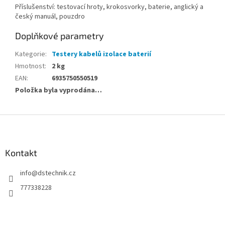
Příslušenství: testovací hroty, krokosvorky, baterie, anglický a
český manuál, pouzdro
Doplňkové parametry
Kategorie
:
Testery kabelů izolace baterií
Hmotnost
:
2 kg
EAN
:
6935750550519
Položka byla vyprodána…
Z
á
p
a
Kontakt
t
info
@
dstechnik.cz
í
777338228