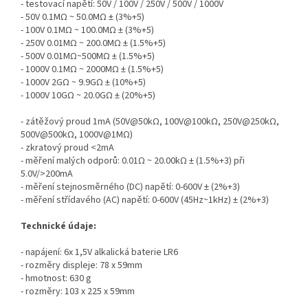
- testovací napětí: 50V / 100V / 250V / 500V / 1000V
- 50V 0.1MΩ ~ 50.0MΩ ± (3%+5)
- 100V 0.1MΩ ~ 100.0MΩ ± (3%+5)
- 250V 0.01MΩ ~ 200.0MΩ ± (1.5%+5)
- 500V 0.01MΩ~500MΩ ± (1.5%+5)
- 1000V 0.1MΩ ~ 2000MΩ ± (1.5%+5)
- 1000V 2GΩ ~ 9.9GΩ ± (10%+5)
- 1000V 10GΩ ~ 20.0GΩ ± (20%+5)
- zátěžový proud 1mA (50V@50kΩ, 100V@100kΩ, 250V@250kΩ,
500V@500kΩ, 1000V@1MΩ)
- zkratový proud <2mA
- měření malých odporů: 0.01Ω ~ 20.00kΩ ± (1.5%+3) při
5.0V/>200mA
- měření stejnosměrného (DC) napětí: 0-600V ± (2%+3)
- měření střídavého (AC) napětí: 0-600V (45Hz~1kHz) ± (2%+3)
Technické údaje:
- napájení: 6x 1,5V alkalická baterie LR6
- rozměry displeje: 78 x 59mm
- hmotnost: 630 g
- rozměry: 103 x 225 x 59mm