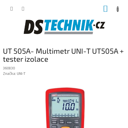
Přejít
NÁKUP
na
obsah
KOŠÍK
UT 505A- Multimetr UNI-T UT505A +
tester izolace
360830
Značka:
UNI-T