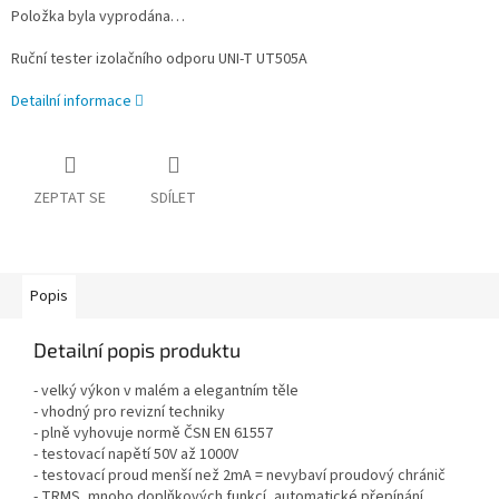
Položka byla vyprodána…
Ruční tester izolačního odporu UNI-T UT505A
Detailní informace
ZEPTAT SE
SDÍLET
Popis
Detailní popis produktu
- velký výkon v malém a elegantním těle
- vhodný pro revizní techniky
- plně vyhovuje normě ČSN EN 61557
- testovací napětí 50V až 1000V
- testovací proud menší než 2mA = nevybaví proudový chránič
- TRMS, mnoho doplňkových funkcí, automatické přepínání