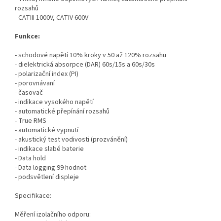
rozsahů
- CATIII 1000V, CATIV 600V
Funkce:
- schodové napětí 10% kroky v 50 až 120% rozsahu
- dielektrická absorpce (DAR) 60s/15s a 60s/30s
- polarizační index (PI)
- porovnávaní
- časovač
- indikace vysokého napětí
- automatické přepínání rozsahů
- True RMS
- automatické vypnutí
- akustický test vodivosti (prozvánění)
- indikace slabé baterie
- Data hold
- Data logging 99 hodnot
- podsvětlení displeje
Specifikace:
Měření izolačního odporu: