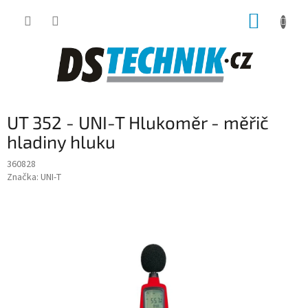
Přejít
NÁKUP
na
obsah
KOŠÍK
UT 352 - UNI-T Hlukoměr - měřič
hladiny hluku
360828
Značka:
UNI-T