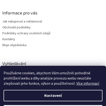
Informace pro vás
Jak nakupovat a reklamovat
Obchodní podmínky
Podmínky ochrany osobních údajů
Kontakty
Moje objednávka
Vyhledávání
Používáme cookies, abychom Vám umožnili pohodlné
HLEDAT
prohlížení webu a díky analýze provozu webu neustále
zlepšovali jeho funkce, výkon a použitelnost.
Více informací
Nastavení
Vytvořil Shoptet