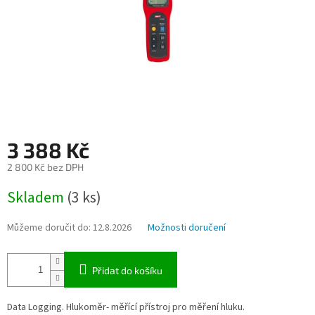
3 388 Kč
2 800 Kč bez DPH
Měrná
Skladem
(3 ks)
cena:
Můžeme doručit do:
12.8.2026
Možnosti doručení
Přidat do košíku
Data Logging. Hlukoměr- měřící přístroj pro měření hluku.