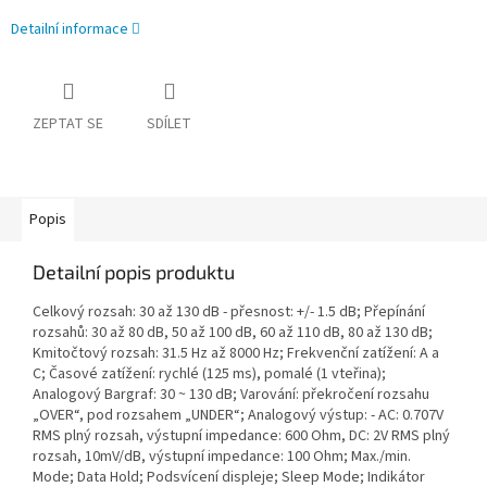
Detailní informace
ZEPTAT SE
SDÍLET
Popis
Detailní popis produktu
Celkový rozsah: 30 až 130 dB - přesnost: +/- 1.5 dB; Přepínání
rozsahů: 30 až 80 dB, 50 až 100 dB, 60 až 110 dB, 80 až 130 dB;
Kmitočtový rozsah: 31.5 Hz až 8000 Hz; Frekvenční zatížení: A a
C; Časové zatížení: rychlé (125 ms), pomalé (1 vteřina);
Analogový Bargraf: 30 ~ 130 dB; Varování: překročení rozsahu
„OVER“, pod rozsahem „UNDER“; Analogový výstup: - AC: 0.707V
RMS plný rozsah, výstupní impedance: 600 Ohm, DC: 2V RMS plný
rozsah, 10mV/dB, výstupní impedance: 100 Ohm; Max./min.
Mode; Data Hold; Podsvícení displeje; Sleep Mode; Indikátor