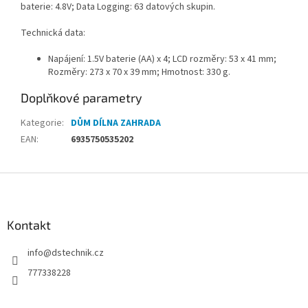
baterie: 4.8V; Data Logging: 63 datových skupin.
Technická data:
Napájení: 1.5V baterie (AA) x 4; LCD rozměry: 53 x 41 mm;
Rozměry: 273 x 70 x 39 mm; Hmotnost: 330 g.
Doplňkové parametry
Kategorie
:
DŮM DÍLNA ZAHRADA
EAN
:
6935750535202
Z
á
p
a
Kontakt
t
info
@
dstechnik.cz
í
777338228