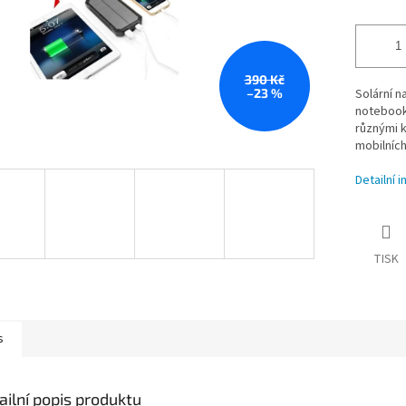
390 Kč
–23 %
Solární n
notebooků
různými k
mobilních
Detailní 
TISK
s
ailní popis produktu