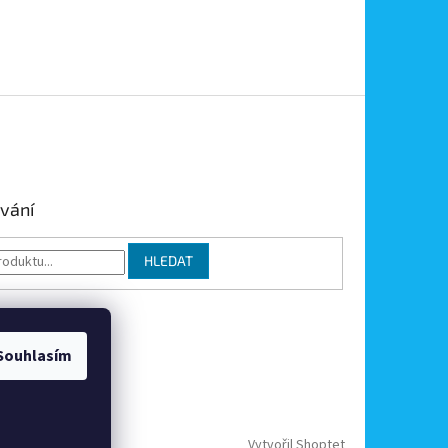
vání
HLEDAT
Souhlasím
Vytvořil Shoptet