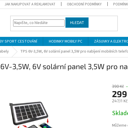
JAK NAKUPOVAT A REKLAMOVAT
OBCHODNÍ PODMÍNKY
PODMÍNK
HLEDAT
BY SPORT CESTOVÁNÍ
HODINKY MOBILY PC
ZÁSUVKY A ELEKTR
abely
TPS 6V-3,5W, 6V solární panel 3,5W pro nabíjení mobilních telef
6V-3,5W, 6V solární panel 3,5W pro na
390 Kč
–
299
247,11 K
Měrná
Skla
cena:
Můžeme d