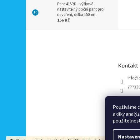
Pant 415RD - výškově
nastavitelný boční pant pro
navaření, délka 150mm
156 Kč
Z
á
p
a
t
Kontakt
í
info
@
77733
Používáme c
a díky analý
použitelnos
Nastaven
Copyright 2026
dstechnik.cz
. Všechna práva vyhrazena.