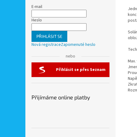
E-mail
Jedno
konc
Heslo
posta
Solár
PŘIHLÁSIT SE
oblo
Nová registrace
Zapomenuté heslo
Tech
nebo
Max.
Jmen
Přihlásit se přes Seznam
Proud
Napě
Zkrat
Rozm
Přijímáme online platby