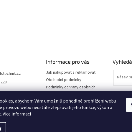
Informace pro vás
Vyhledá
Jak nakupovat a reklamovat
dstechnik.cz
Obchodní podmínky
8228
Podmínky ochrany osobních
údajů
Kontakty
ookies, abychom Vám umožnili pohodlné prohlížení webu
ze provozu webu neustále zlepšovali jeho funkce, výkon a
Moje objednávka
t.
Více informací
í