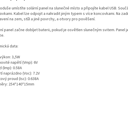
duše umístíte solární panel na slunečné místo a připojíte kabel USB. Součás
ovkami. Kabel lze odpojit a nahradit jiným typem s více koncovkami. Na zad
vení na zem, stůl a jiné povrchy, a otvory pro pověšení.
ní panel začne dobíjet baterii, pokud je osvětlen slunečným svitem. Panel je
ze.
nická data:
 výkon: 3,5W
ovité napětí (Vmp): 6V
 (lmp): 0.58A
tí naprázdno (Voc): 7.2V
ový proud (Isc): 0.638A
ěry: 254*140*15mm