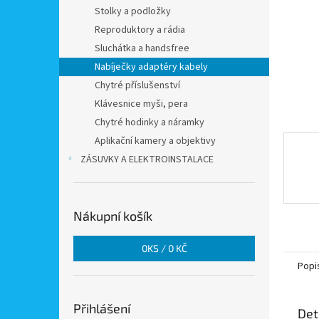
n
Stolky a podložky
e
Reproduktory a rádia
l
Sluchátka a handsfree
Nabíječky adaptéry kabely
Chytré příslušenství
Klávesnice myši, pera
Chytré hodinky a náramky
Aplikační kamery a objektivy
ZÁSUVKY A ELEKTROINSTALACE
Nákupní košík
0
KS /
0 KČ
Popi
Přihlášení
Det