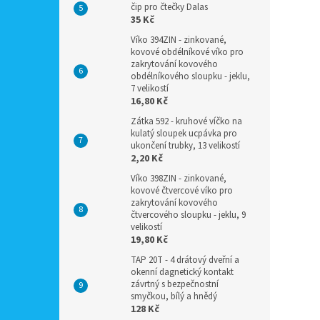
čip pro čtečky Dalas
35 Kč
Víko 394ZIN - zinkované,
kovové obdélníkové víko pro
zakrytování kovového
obdélníkového sloupku - jeklu,
7 velikostí
16,80 Kč
Zátka 592 - kruhové víčko na
kulatý sloupek ucpávka pro
ukončení trubky, 13 velikostí
2,20 Kč
Víko 398ZIN - zinkované,
kovové čtvercové víko pro
zakrytování kovového
čtvercového sloupku - jeklu, 9
velikostí
19,80 Kč
TAP 20T - 4 drátový dveřní a
okenní dagnetický kontakt
závrtný s bezpečnostní
smyčkou, bílý a hnědý
128 Kč