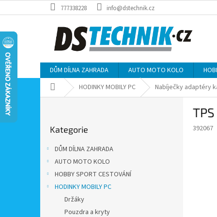
Přejít
777338228
info@dstechnik.cz
na
obsah
DŮM DÍLNA ZAHRADA
AUTO MOTO KOLO
HOB
Domů
HODINKY MOBILY PC
Nabíječky adaptéry k
P
TPS 
o
Přeskočit
s
392067
Kategorie
kategorie
t
r
DŮM DÍLNA ZAHRADA
a
AUTO MOTO KOLO
n
HOBBY SPORT CESTOVÁNÍ
n
í
HODINKY MOBILY PC
p
Držáky
a
Pouzdra a kryty