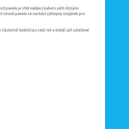
tí panelu je USB nabíjecí kabel s pěti různými
ní straně panelu se nachází výklopný stojánek pro
 částečně funkční po celý rok a dobíjí i při zatažené