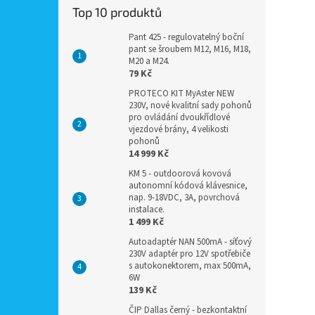
Top 10 produktů
Pant 425 - regulovatelný boční
pant se šroubem M12, M16, M18,
M20 a M24.
79 Kč
PROTECO KIT MyAster NEW
230V, nové kvalitní sady pohonů
pro ovládání dvoukřídlové
vjezdové brány, 4 velikosti
pohonů
14 999 Kč
KM 5 - outdoorová kovová
autonomní kódová klávesnice,
nap. 9-18VDC, 3A, povrchová
instalace.
1 499 Kč
Autoadaptér NAN 500mA - síťový
230V adaptér pro 12V spotřebiče
s autokonektorem, max 500mA,
6W
139 Kč
ČIP Dallas černý - bezkontaktní