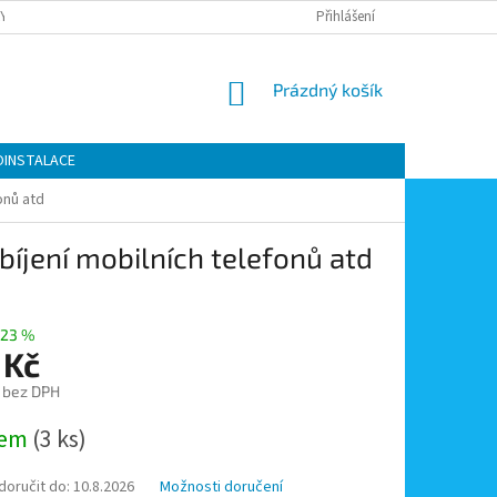
Y OCHRANY OSOBNÍCH ÚDAJŮ
KONTAKTY
Přihlášení
MOJE OBJEDNÁVKA
NÁKUPNÍ
Prázdný košík
KOŠÍK
OINSTALACE
onů atd
bíjení mobilních telefonů atd
23 %
 Kč
č bez DPH
dem
(3 ks)
oručit do:
10.8.2026
Možnosti doručení