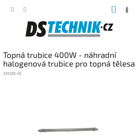
Přejít
NÁKUP
na
obsah
KOŠÍK
Topná trubice 400W - náhradní
halogenová trubice pro topná tělesa
335201-01