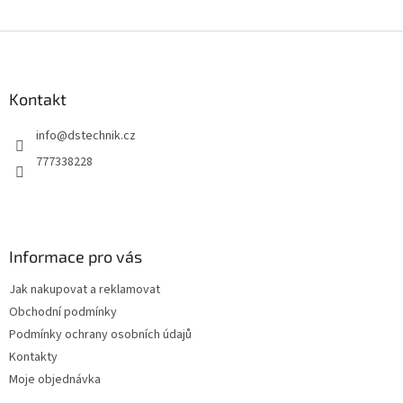
Z
á
p
a
Kontakt
t
info
@
dstechnik.cz
í
777338228
Informace pro vás
Jak nakupovat a reklamovat
Obchodní podmínky
Podmínky ochrany osobních údajů
Kontakty
Moje objednávka