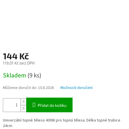
144 Kč
119,01 Kč bez DPH
Měrná
Skladem
(9 ks)
cena:
Můžeme doručit do:
10.8.2026
Možnosti doručení
Přidat do košíku
Univerzální topné těleso 400W pro topná tělesa. Délka topné trubice
24cm.