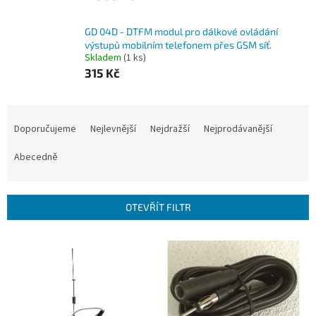
GD 04D - DTFM modul pro dálkové ovládání
výstupů mobilním telefonem přes GSM síť.
Skladem
(1 ks)
315 Kč
Ř
a
Doporučujeme
Nejlevnější
Nejdražší
Nejprodávanější
z
e
Abecedně
n
í
p
OTEVŘÍT FILTR
r
o
V
d
ý
u
p
k
i
t
s
ů