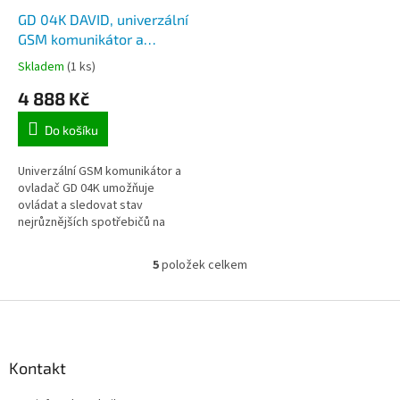
GD 04K DAVID, univerzální
GSM komunikátor a
dálkový ovladač přes
Skladem
(1 ks)
mobilní telefon
4 888 Kč
Do košíku
Univerzální GSM komunikátor a
ovladač GD 04K umožňuje
ovládat a sledovat stav
nejrůznějších spotřebičů na
dálku. Jedná se o inovaci
úspěšného produktu GD 04,
5
položek celkem
O
která zachovává...
v
l
Z
á
á
d
p
a
a
Kontakt
c
t
í