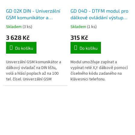
GD 02K DIN - Univerzální
GD 04D - DTFM modul pro
GSM komunikátor a
dálkové ovládání výstupů
dálkový ovladač na DIN
mobilním telefonem přes
Skladem
(3 ks)
Skladem
(1 ks)
lištu
GSM síť.
3 628 Kč
315 Kč
Do košíku
Do košíku
Univerzální GSM komunikátor a
Modul umožňuje zapínat a
dálkový ovladač na DIN lištu,
vypínat relé X,Y dálkově pomocí
volá a hlásí poplach až na 100
číselného kódu zadaného na
tel. čísel. Univerzální GSM
klávesnici telefonu.
komunikátor a ovladač GD-02K-
DIN umožňuje ovládat a...