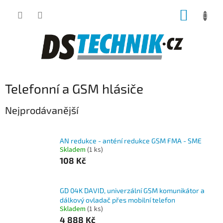
Přejít
NÁKUP
na
obsah
KOŠÍK
Telefonní a GSM hlásiče
Nejprodávanější
AN redukce - anténí redukce GSM FMA - SME
Skladem
(1 ks)
108 Kč
GD 04K DAVID, univerzální GSM komunikátor a
dálkový ovladač přes mobilní telefon
Skladem
(1 ks)
4 888 Kč