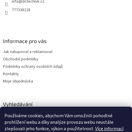
info
@
dstechnik.cz
í
p
r
777338228
v
k
y
v
ý
Informace pro vás
p
i
Jak nakupovat a reklamovat
s
u
Obchodní podmínky
Podmínky ochrany osobních údajů
Kontakty
Moje objednávka
Vyhledávání
Používáme cookies, abychom Vám umožnili pohodlné
HLEDAT
prohlížení webu a díky analýze provozu webu neustále
zlepšovali jeho funkce, výkon a použitelnost.
Více informací