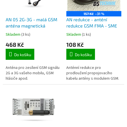
p
r
o
157 Kč
–31 %
d
AN 05 2G-3G - malá GSM
AN redukce - anténí
u
anténa magnetická
redukce GSM FMA - SME
k
Skladem
(3 ks)
Skladem
(1 ks)
t
468 Kč
108 Kč
ů
Do košíku
Do košíku
Anténa pro zesílení GSM signálu
Anténní redukce pro
2G a 3G vašeho mobilu, GSM
prodloužení propojovacího
hlásiče apod.
kabelu antény s modulem GSM.