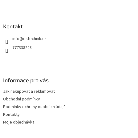
Z
á
p
a
Kontakt
t
info
@
dstechnik.cz
í
777338228
Informace pro vás
Jak nakupovat a reklamovat
Obchodní podmínky
Podmínky ochrany osobních údajů
Kontakty
Moje objednávka