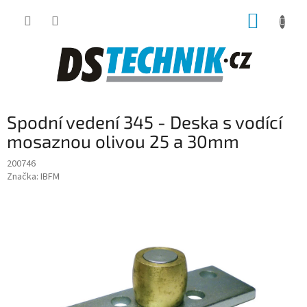
Přejít
NÁKUP
na
obsah
KOŠÍK
Spodní vedení 345 - Deska s vodící
mosaznou olivou 25 a 30mm
200746
Značka:
IBFM