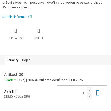
držení závěsných, posuvných dveří a vrat. vedení je osazeno olivou
25mm nebo 30mm.
Detailní informace
ZEPTAT SE
SDÍLET
Varianty
Popis
Velikost: 30
Skladem
(7 ks)
| 200746
Můžeme doručit do:
11.8.2026
Do 
276 Kč
228,10 Kč bez DPH