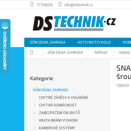
Přejít
777338228
info@dstechnik.cz
na
obsah
DŮM DÍLNA ZAHRADA
AUTO MOTO KOLO
HOB
Domů
DŮM DÍLNA ZAHRADA
NÁŘADÍ
SNAKE 
P
SNAK
o
Přeskočit
s
šrou
Kategorie
kategorie
t
700539
r
DŮM DÍLNA ZAHRADA
a
CHYTRÉ ZÁVĚSY A OVLÁDÁNÍ
n
CHYTRÁ DOMÁCNOST
n
í
ZABEZPEČENÍ OBJEKTŮ
p
VRATA BRÁNY POHONY
a
KAMEROVÉ SYSTÉMY