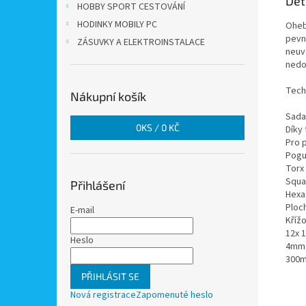
Det
HOBBY SPORT CESTOVÁNÍ
HODINKY MOBILY PC
Ohebn
pevn
ZÁSUVKY A ELEKTROINSTALACE
neuv
nedo
Tech
Nákupní košík
Sada
0
KS /
0 KČ
Díky
Pro 
Pogu
Torx 
Squar
Přihlášení
Hexag
Ploc
E-mail
Křížo
12x 1
Heslo
4mm,
300m
PŘIHLÁSIT SE
Nová registrace
Zapomenuté heslo