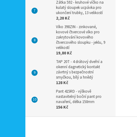
Zátka 592 - kruhové víčko na
kulatý sloupek ucpávka pro
ukončení trubky, 13 velikostí
2,20 Kč
Víko 398ZIN - zinkované,
kovové čtvercové víko pro
zakrytování kovového
čtvercového sloupku - jeklu, 9
velikostí
19,80 Kč
TAP 20T - 4 drátový dveřní a
okenní dagnetický kontakt
závrtný s bezpečnostní
smyčkou, bílý a hnědý
128 Kč
Pant 415RD - výškově
nastavitelný boční pant pro
navaření, délka 150mm
156 Kč
Z
á
p