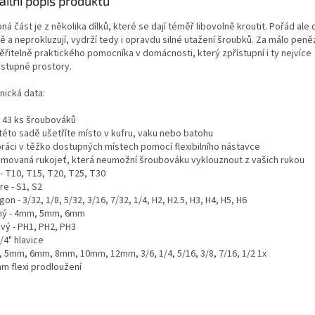
ailní popis produktu
á část je z několika dílků, které se dají téměř libovolně kroutit. Pořád ale d
ě a neprokluzují, vydrží tedy i opravdu silné utažení šroubků. Za málo peně
ěřitelně praktického pomocníka v domácnosti, který zpřístupní i ty nejvíce
stupné prostory.
nická data:
 43 ks šroubováků
 této sadě ušetříte místo v kufru, vaku nebo batohu
práci v těžko dostupných místech pomocí flexibilního nástavce
movaná rukojeť, která neumožní šroubováku vyklouznout z vašich rukou
- T10, T15, T20, T25, T30
e - S1, S2
on - 3/32, 1/8, 5/32, 3/16, 7/32, 1/4, H2, H2.5, H3, H4, H5, H6
hý - 4mm, 5mm, 6mm
vý - PH1, PH2, PH3
/4" hlavice
 5mm, 6mm, 8mm, 10mm, 12mm, 3/6, 1/4, 5/16, 3/8, 7/16, 1/2 1x
m flexi prodloužení