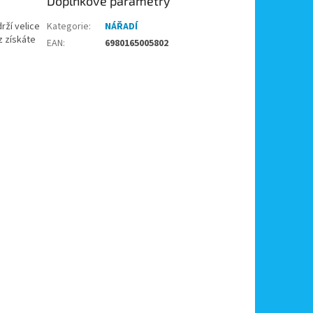
Doplňkové parametry
rží velice
Kategorie
:
NÁŘADÍ
z získáte
EAN
:
6980165005802