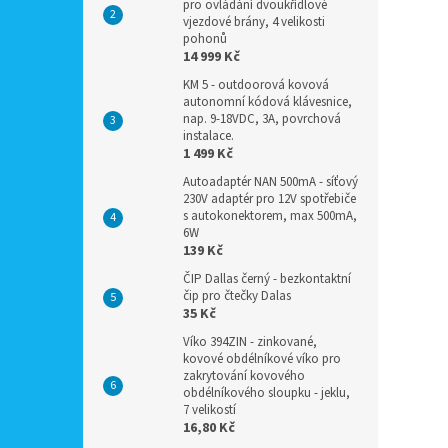
pro ovládání dvoukřídlové
vjezdové brány, 4 velikosti
pohonů
14 999 Kč
KM 5 - outdoorová kovová
autonomní kódová klávesnice,
nap. 9-18VDC, 3A, povrchová
instalace.
1 499 Kč
Autoadaptér NAN 500mA - síťový
230V adaptér pro 12V spotřebiče
s autokonektorem, max 500mA,
6W
139 Kč
ČIP Dallas černý - bezkontaktní
čip pro čtečky Dalas
35 Kč
Víko 394ZIN - zinkované,
kovové obdélníkové víko pro
zakrytování kovového
obdélníkového sloupku - jeklu,
7 velikostí
16,80 Kč