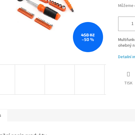
Můžeme d
458 Kč
–50 %
Multifunk
ohebný n
Detailní 
TISK
s