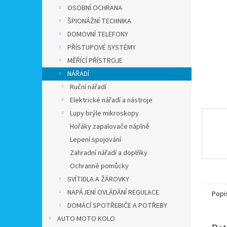
n
OSOBNÍ OCHRANA
e
ŠPIONÁŽNÍ TECHNIKA
l
DOMOVNÍ TELEFONY
PŘÍSTUPOVÉ SYSTÉMY
MĚŘÍCÍ PŘÍSTROJE
NÁŘADÍ
Ruční nářadí
Elektrické nářadí a nástroje
Lupy brýle mikroskopy
Hořáky zapalovače náplně
Lepení spojování
Zahradní nářadí a doplňky
Ochranné pomůcky
SVÍTIDLA A ŽÁROVKY
NAPÁJENÍ OVLÁDÁNÍ REGULACE
Popi
DOMÁCÍ SPOTŘEBIČE A POTŘEBY
AUTO MOTO KOLO