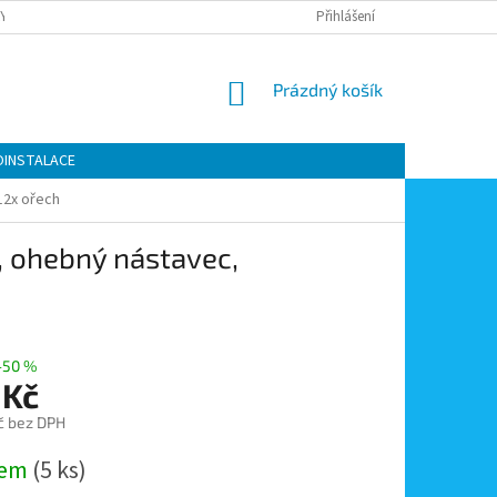
Y OCHRANY OSOBNÍCH ÚDAJŮ
KONTAKTY
Přihlášení
MOJE OBJEDNÁVKA
NÁKUPNÍ
Prázdný košík
KOŠÍK
OINSTALACE
12x ořech
, ohebný nástavec,
–50 %
 Kč
č bez DPH
dem
(5 ks)