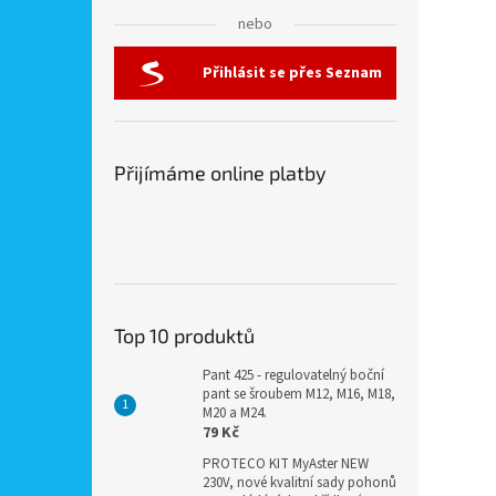
nebo
Přihlásit se přes Seznam
Přijímáme online platby
Top 10 produktů
Pant 425 - regulovatelný boční
pant se šroubem M12, M16, M18,
M20 a M24.
79 Kč
PROTECO KIT MyAster NEW
230V, nové kvalitní sady pohonů