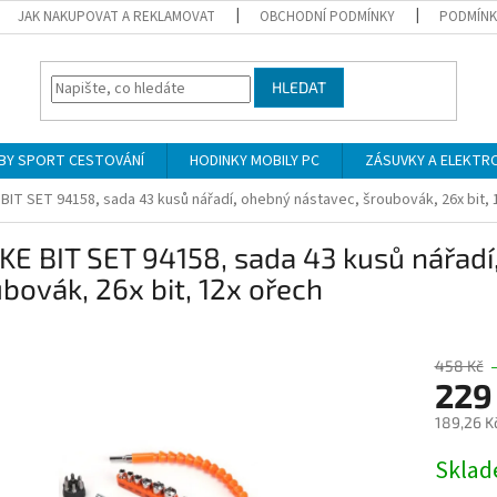
JAK NAKUPOVAT A REKLAMOVAT
OBCHODNÍ PODMÍNKY
PODMÍNK
HLEDAT
BY SPORT CESTOVÁNÍ
HODINKY MOBILY PC
ZÁSUVKY A ELEKTR
BIT SET 94158, sada 43 kusů nářadí, ohebný nástavec, šroubovák, 26x bit, 
E BIT SET 94158, sada 43 kusů nářadí
bovák, 26x bit, 12x ořech
458 Kč
229
189,26 K
Měrná
Skla
cena: