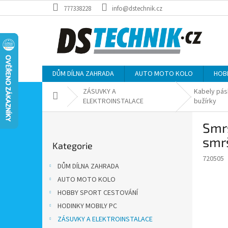
Přejít
777338228
info@dstechnik.cz
na
obsah
DŮM DÍLNA ZAHRADA
AUTO MOTO KOLO
HOB
ZÁSUVKY A
Kabely pás
Domů
ELEKTROINSTALACE
bužírky
P
Smr
o
Přeskočit
s
smrš
Kategorie
kategorie
t
720505
r
DŮM DÍLNA ZAHRADA
a
AUTO MOTO KOLO
n
HOBBY SPORT CESTOVÁNÍ
n
í
HODINKY MOBILY PC
p
ZÁSUVKY A ELEKTROINSTALACE