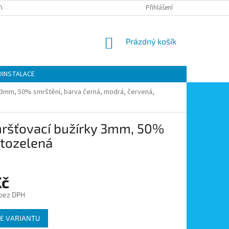
Y OCHRANY OSOBNÍCH ÚDAJŮ
KONTAKTY
Přihlášení
MOJE OBJEDNÁVKA
NÁKUPNÍ
Prázdný košík
KOŠÍK
OINSTALACE
 3mm, 50% smrštění, barva černá, modrá, červená,
mršťovací bužírky 3mm, 50%
utozelená
Kč
 bez DPH
E VARIANTU