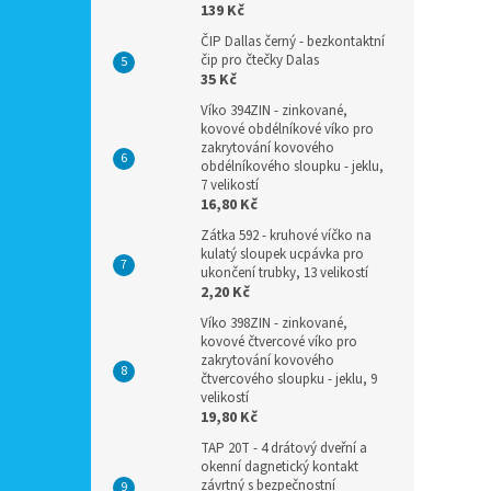
139 Kč
ČIP Dallas černý - bezkontaktní
čip pro čtečky Dalas
35 Kč
Víko 394ZIN - zinkované,
kovové obdélníkové víko pro
zakrytování kovového
obdélníkového sloupku - jeklu,
7 velikostí
16,80 Kč
Zátka 592 - kruhové víčko na
kulatý sloupek ucpávka pro
ukončení trubky, 13 velikostí
2,20 Kč
Víko 398ZIN - zinkované,
kovové čtvercové víko pro
zakrytování kovového
čtvercového sloupku - jeklu, 9
velikostí
19,80 Kč
TAP 20T - 4 drátový dveřní a
okenní dagnetický kontakt
závrtný s bezpečnostní