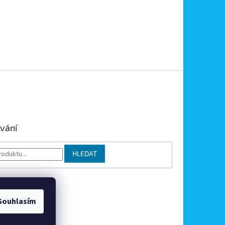
vání
HLEDAT
Souhlasím