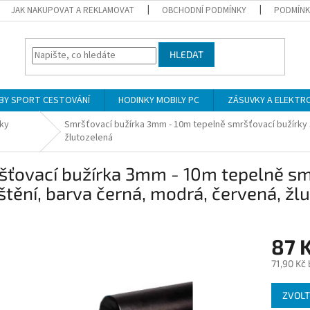
JAK NAKUPOVAT A REKLAMOVAT
OBCHODNÍ PODMÍNKY
PODMÍNK
HLEDAT
BY SPORT CESTOVÁNÍ
HODINKY MOBILY PC
ZÁSUVKY A ELEKTR
ky
Smršťovací bužírka 3mm - 10m tepelně smršťovací bužírky
žlutozelená
šťovací bužírka 3mm - 10m tepelně s
tění, barva černá, modrá, červená, žl
87 
71,90 Kč
Měrná
ZVOLT
cena: