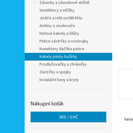
a
Zásuvky a zásuvkové skříně
n
Ventilátory a mřížky
e
Jističe a relé na DIN lištu
l
Antény a zesilovače
Hotové kabely a šňůry
Patice zástrčky a rozdvojky
Konektory tlačítka patice
Kabely pásky bužírky
Prodlužovačky a chráničky
Zástrčky a spojky
Instalační boxy a kryty
Nákupní košík
0
KS /
0 KČ
Varia