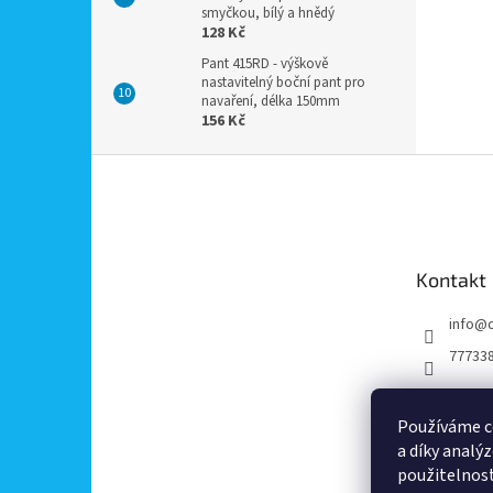
smyčkou, bílý a hnědý
128 Kč
Pant 415RD - výškově
nastavitelný boční pant pro
navaření, délka 150mm
156 Kč
Z
á
p
a
t
Kontakt
í
info
@
77733
Používáme c
a díky analý
použitelnos