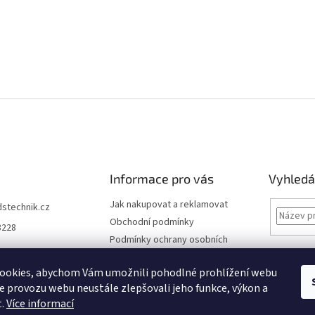
Informace pro vás
Vyhledá
Jak nakupovat a reklamovat
dstechnik.cz
Obchodní podmínky
8228
Podmínky ochrany osobních
údajů
Kontakty
ookies, abychom Vám umožnili pohodlné prohlížení webu
ze provozu webu neustále zlepšovali jeho funkce, výkon a
Moje objednávka
t.
Více informací