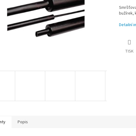
Smršťova
bužírek,
Detailní 
TISK
nty
Popis