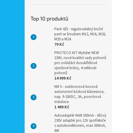
Top 10 produktů
Pant 425 - regulovatelný boční
pant se šroubem M12, M16, M18,
M20 a M24.
79 Kč
PROTECO KIT MyAster NEW
230V, nové kvalitní sady pohonů
pro ovládání dvoukřídlové
vjezdové brány, 4 velikosti
pohonů
14 999 Kč
KM 5 - outdoorová kovová
autonomní kódová klávesnice,
nap. 9-18VDC, 3A, povrchová
instalace.
1 499 Kč
Autoadaptér NAN 500mA - síťový
230V adaptér pro 12V spotřebiče
s autokonektorem, max 500mA,
6W