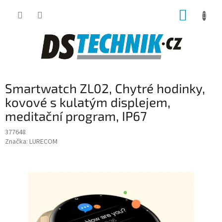
Přejít
NÁKUP
na
obsah
KOŠÍK
Smartwatch ZL02, Chytré hodinky,
kovové s kulatým displejem,
meditační program, IP67
377648
Značka:
LURECOM