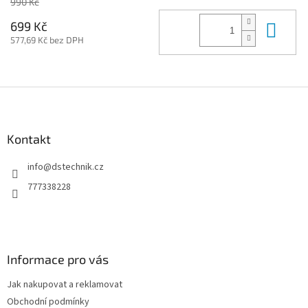
990 Kč
Do 
699 Kč
577,69 Kč bez DPH
Z
á
p
a
Kontakt
t
info
@
dstechnik.cz
í
777338228
Informace pro vás
Jak nakupovat a reklamovat
Obchodní podmínky