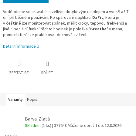
Voděodolné smartwatch s velkým dotykovým displejem a výdrží až 7
dní při běžném používání. Po spárování s aplikací
DaFit
, která je
v
češtině
lze monitorovat spánek, měřit kroky, tepovou frekvenci a
jiné. Speciální funkcí těchto hodinek je položka "
Breathe
" v menu,
pomocí které lze praktikovat dechová cvičení.
Detailní informace
ZEPTAT SE
SDÍLET
Varianty
Popis
Barva: Zlatá
Skladem
(1 ks)
| 377648
Můžeme doručit do:
12.8.2026