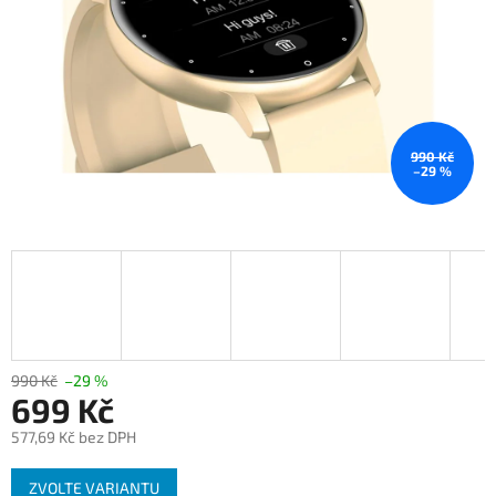
990 Kč
–29 %
990 Kč
–29 %
699 Kč
577,69 Kč bez DPH
Měrná
ZVOLTE VARIANTU
cena: