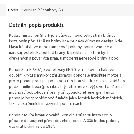
Popis
Související soubory (2)
Detailní popis produktu
Podzemní pohon Shark je z důvodu neviditelnosti na bráně,
instalován převážně na brány kde se dává důraz na design, kde
klasické pístové nebo ramenové pohony jsou nevhodné a
narušují estetický pohled brány. Například u historických
dřevěných a kovaných bran, u moderní nerezové brány a pod.
Pohon Shark 230V je vodotěsný (IP67) v hliníkovém tlakově
odlitém krytu s antikorozní úpravou dokonale utěsňuje motor a
proto pohon pracuje i pod vodou. Pohon Shark 230V se ukládá do
podzemního boxu (pozinkovaný nebo nerezový) s vodící lištou s
možností odblokování brány při výpadku el. energie. Tento
pohon je bezproblémově funkční jak v letních horkých měsících,
tak i v extrémních mrazivých podmínkách.
Pohon otevírá bránu dovnitř i ven dle způsobu instalace. V
případě dokoupení převodového modulu A 008 budou pohony
otevírat bránu až do 180°.