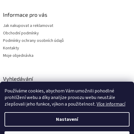
Informace pro vás
Jak nakupovat a reklamovat
Obchodní podmínky
Podmínky ochrany osobních údajů
Kontakty
Moje objednávka
Vyhledávání
Používáme cookies, abychom Vám umožnili pohodlné
HLEDAT
prohlížení webu a díky analýze provozu webu neustále
zlepšovali jeho funkce, výkon a použitelnost.
Více informací
Nastavení
Vytvořil Shoptet