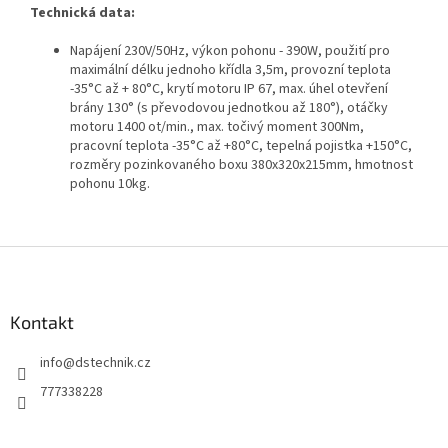
Technická data:
Napájení 230V/50Hz, výkon pohonu - 390W, použití pro
maximální délku jednoho křídla 3,5m, provozní teplota
-35°C až + 80°C, krytí motoru IP 67, max. úhel otevření
brány 130° (s převodovou jednotkou až 180°), otáčky
motoru 1400 ot/min., max. točivý moment 300Nm,
pracovní teplota -35°C až +80°C, tepelná pojistka +150°C,
rozměry pozinkovaného boxu 380x320x215mm, hmotnost
pohonu 10kg.
Z
á
p
a
Kontakt
t
info
@
dstechnik.cz
í
777338228