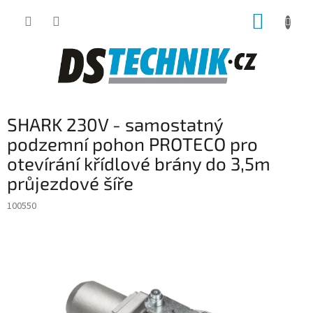
Přejít
NÁKUP
na
obsah
KOŠÍK
SHARK 230V - samostatný
podzemní pohon PROTECO pro
otevírání křídlové brány do 3,5m
průjezdové šíře
100550