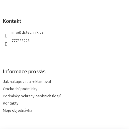
Z
á
p
a
Kontakt
t
info
@
dstechnik.cz
í
777338228
Informace pro vás
Jak nakupovat a reklamovat
Obchodní podmínky
Podmínky ochrany osobních údajů
Kontakty
Moje objednávka