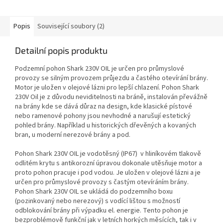
Popis
Související soubory (2)
Detailní popis produktu
Podzemní pohon Shark 230V OIL je určen pro průmyslové
provozy se silným provozem průjezdu a častého otevírání brány.
Motor je uložen v olejové lázni pro lepší chlazení. Pohon Shark
230V Oil je z důvodu neviditelnosti na bráně, instalován převážně
na brány kde se dává důraz na design, kde klasické pístové
nebo ramenové pohony jsou nevhodné a narušují estetický
pohled brány. Například u historických dřevěných a kovaných
bran, u moderní nerezové brány a pod.
Pohon Shark 230V OIL je vodotěsný (IP67) v hliníkovém tlakově
odlitém krytu s antikorozní úpravou dokonale utěsňuje motor a
proto pohon pracuje i pod vodou. Je uložen v olejové lázni a je
určen pro průmyslové provozy s častým otevíráním brány.
Pohon Shark 230V OIL se ukládá do podzemního boxu
(pozinkovaný nebo nerezový) s vodící lištou s možností
odblokování brány při výpadku el. energie. Tento pohon je
bezproblémově funkční jak v letních horkých měsících, tak i v