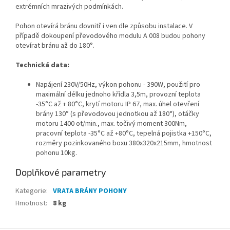
extrémních mrazivých podmínkách.
Pohon otevírá bránu dovnitř i ven dle způsobu instalace. V
případě dokoupení převodového modulu A 008 budou pohony
otevírat bránu až do 180°.
Technická data:
Napájení 230V/50Hz, výkon pohonu - 390W, použití pro
maximální délku jednoho křídla 3,5m, provozní teplota
-35°C až + 80°C, krytí motoru IP 67, max. úhel otevření
brány 130° (s převodovou jednotkou až 180°), otáčky
motoru 1400 ot/min., max. točivý moment 300Nm,
pracovní teplota -35°C až +80°C, tepelná pojistka +150°C,
rozměry pozinkovaného boxu 380x320x215mm, hmotnost
pohonu 10kg.
Doplňkové parametry
Kategorie
:
VRATA BRÁNY POHONY
Hmotnost
:
8 kg