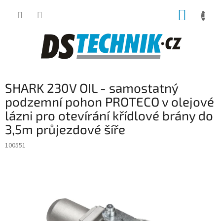
Přejít
NÁKUP
na
obsah
KOŠÍK
SHARK 230V OIL - samostatný
podzemní pohon PROTECO v olejové
lázni pro otevírání křídlové brány do
3,5m průjezdové šíře
100551