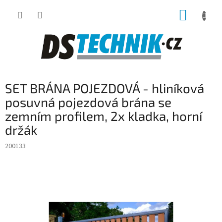
Přejít
NÁKUP
na
obsah
KOŠÍK
SET BRÁNA POJEZDOVÁ - hliníková
posuvná pojezdová brána se
zemním profilem, 2x kladka, horní
držák
200133