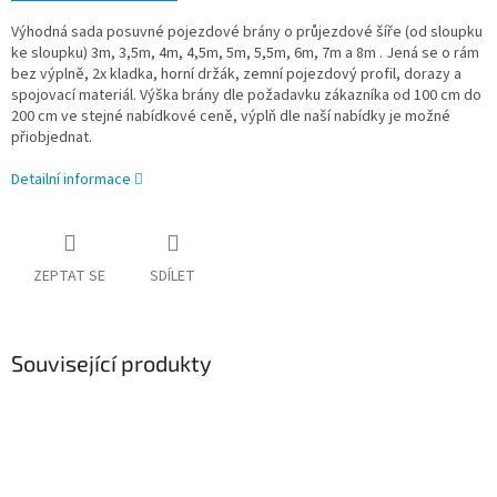
Výhodná sada posuvné pojezdové brány o průjezdové šíře (od sloupku
ke sloupku) 3m, 3,5m, 4m, 4,5m, 5m, 5,5m, 6m, 7m a 8m . Jená se o rám
bez výplně, 2x kladka, horní držák, zemní pojezdový profil, dorazy a
spojovací materiál. Výška brány dle požadavku zákazníka od 100 cm do
200 cm ve stejné nabídkové ceně, výplň dle naší nabídky je možné
přiobjednat.
Detailní informace
ZEPTAT SE
SDÍLET
Související produkty