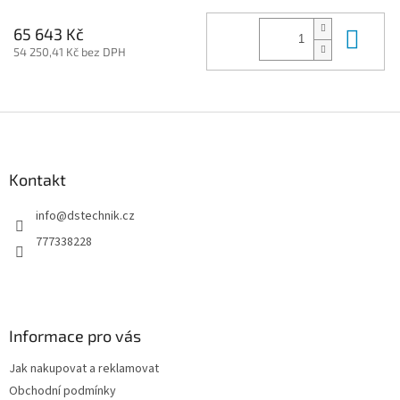
Do 
65 643 Kč
54 250,41 Kč bez DPH
Z
á
p
a
Kontakt
t
info
@
dstechnik.cz
í
777338228
Informace pro vás
Jak nakupovat a reklamovat
Obchodní podmínky