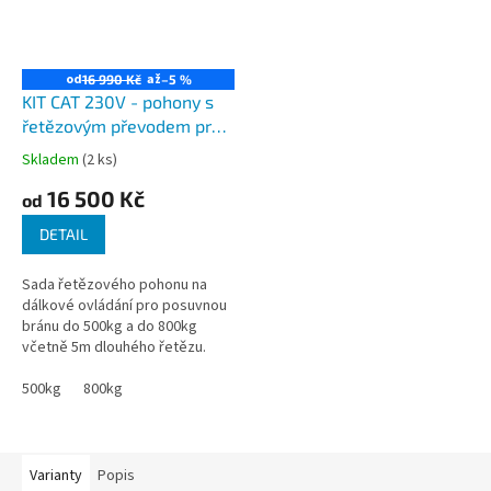
od
až
16 990 Kč
–5 %
KIT CAT 230V - pohony s
řetězovým převodem pro
dálkové ovládání posuvné
Skladem
(2 ks)
brány do 500 a 800kg
16 500 Kč
od
DETAIL
Sada řetězového pohonu na
dálkové ovládání pro posuvnou
bránu do 500kg a do 800kg
včetně 5m dlouhého řetězu.
Kompletní sada pohonu s
příslušenstvím určená hlavně
500kg
800kg
pro pojezdové...
Varianty
Popis