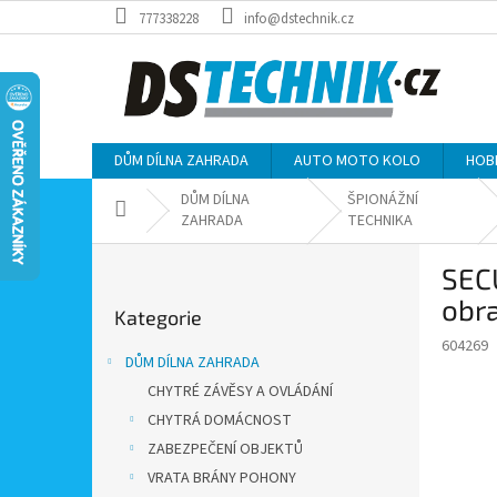
Přejít
777338228
info@dstechnik.cz
na
obsah
DŮM DÍLNA ZAHRADA
AUTO MOTO KOLO
HOB
DŮM DÍLNA
ŠPIONÁŽNÍ
Domů
ZAHRADA
TECHNIKA
P
SEC
o
Přeskočit
s
obra
Kategorie
kategorie
t
604269
r
DŮM DÍLNA ZAHRADA
a
CHYTRÉ ZÁVĚSY A OVLÁDÁNÍ
n
CHYTRÁ DOMÁCNOST
n
í
ZABEZPEČENÍ OBJEKTŮ
p
VRATA BRÁNY POHONY