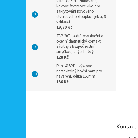
Víko 398ZIN - zinkované,
kovové čtvercové víko pro
zakrytování kovového
čtvercového sloupku - jeklu, 9
velikostí
19,80 Kč
TAP 20T - 4 drátový dveřní a
okenní dagnetický kontakt
závrtný s bezpečnostní
smyčkou, bílý a hnědý
128 Kč
Pant 415RD - výškově
nastavitelný boční pant pro
navaření, délka 150mm
156 Kč
Z
á
p
a
t
Kontakt
í