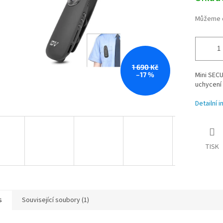
Můžeme d
1 690 Kč
–17 %
Mini SEC
uchycení 
Detailní 
TISK
s
Související soubory (1)