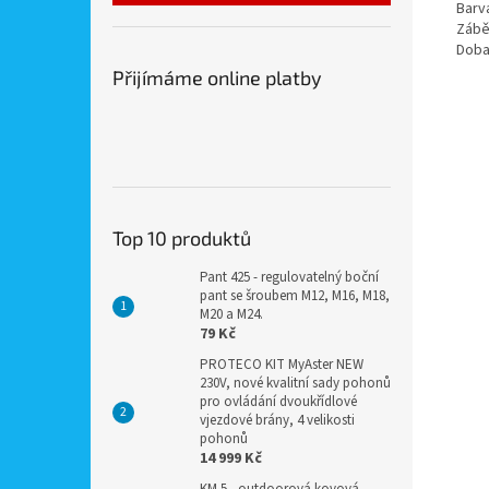
Barv
Zábě
Doba
Přijímáme online platby
Top 10 produktů
Pant 425 - regulovatelný boční
pant se šroubem M12, M16, M18,
M20 a M24.
79 Kč
PROTECO KIT MyAster NEW
230V, nové kvalitní sady pohonů
pro ovládání dvoukřídlové
vjezdové brány, 4 velikosti
pohonů
14 999 Kč