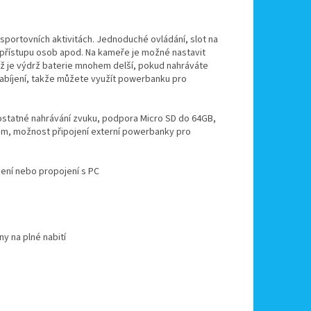
sportovních aktivitách. Jednoduché ovládání, slot na
y přístupu osob apod. Na kameře je možné nastavit
íž je výdrž baterie mnohem delší, pokud nahráváte
nabíjení, takže můžete využít powerbanku pro
statné nahrávání zvuku, podpora Micro SD do 64GB,
nam, možnost připojení externí powerbanky pro
jení nebo propojení s PC
y na plné nabití