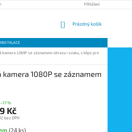
Y OCHRANY OSOBNÍCH ÚDAJŮ
KONTAKTY
Přihlášení
MOJE OBJEDNÁVKA
NÁKUPNÍ
Prázdný košík
KOŠÍK
OINSTALACE
á kamera 1080P se záznamem obrazu i zvuku, s klips pro
ná kamera 1080P se záznamem
–17 %
9 Kč
 Kč bez DPH
dem
(24 ks)