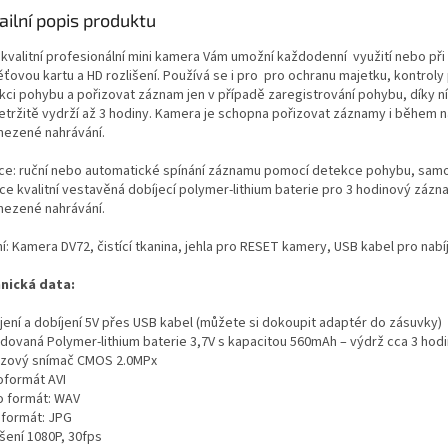
ailní popis produktu
 kvalitní profesionální mini kamera Vám umožní každodenní využití nebo při 
ťovou kartu a HD rozlišení. Používá se i pro pro ochranu majetku, kontrol
kci pohybu a pořizovat záznam jen v případě zaregistrování pohybu, díky n
etržitě vydrží až 3 hodiny. Kamera je schopna pořizovat záznamy i během 
ezené nahrávání.
ce: ruční nebo automatické spínání záznamu pomocí detekce pohybu, samo
ce kvalitní vestavěná dobíjecí polymer-lithium baterie pro 3 hodinový záz
ezené nahrávání.
í: Kamera DV72, čistící tkanina, jehla pro RESET kamery, USB kabel pro nabí
nická data:
jení a dobíjení 5V přes USB kabel (můžete si dokoupit adaptér do zásuvky)
dovaná Polymer-lithium baterie 3,7V s kapacitou 560mAh – výdrž cca 3 hodin
zový snímač CMOS 2.0MPx
oformát AVI
o formát: WAV
 formát: JPG
šení 1080P, 30fps