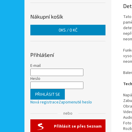
Det
Nákupní košík
Tato
pamě
dete
0
KS /
0 KČ
nepř
neom
Funk
Přihlášení
vyso
neom
E-mail
Balen
Heslo
Tech
PŘIHLÁSIT SE
Napá
Zabu
Nová registrace
Zapomenuté heslo
Obra
Vide
nebo
Audi
Foto
Přihlásit se přes Seznam
Rozli