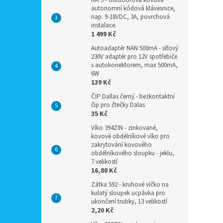
KM 5 - outdoorová kovová
autonomní kódová klávesnice,
nap. 9-18VDC, 3A, povrchová
instalace.
1 499 Kč
Autoadaptér NAN 500mA - síťový
230V adaptér pro 12V spotřebiče
s autokonektorem, max 500mA,
6W
139 Kč
ČIP Dallas černý - bezkontaktní
čip pro čtečky Dalas
35 Kč
Víko 394ZIN - zinkované,
kovové obdélníkové víko pro
zakrytování kovového
obdélníkového sloupku - jeklu,
7 velikostí
16,80 Kč
Zátka 592 - kruhové víčko na
kulatý sloupek ucpávka pro
ukončení trubky, 13 velikostí
2,20 Kč