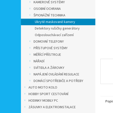
a
KAMEROVÉ SYSTÉMY
n
OSOBNÍ OCHRANA
e
ŠPIONÁŽNÍ TECHNIKA
l
Ukryté maskované kamery
Detektory rušičky generátory
Odposlouchávací zařízení
DOMOVNÍ TELEFONY
PŘÍSTUPOVÉ SYSTÉMY
MĚŘÍCÍ PŘÍSTROJE
NÁŘADÍ
SVÍTIDLA A ŽÁROVKY
NAPÁJENÍ OVLÁDÁNÍ REGULACE
DOMÁCÍ SPOTŘEBIČE A POTŘEBY
AUTO MOTO KOLO
HOBBY SPORT CESTOVÁNÍ
HODINKY MOBILY PC
Popi
ZÁSUVKY A ELEKTROINSTALACE