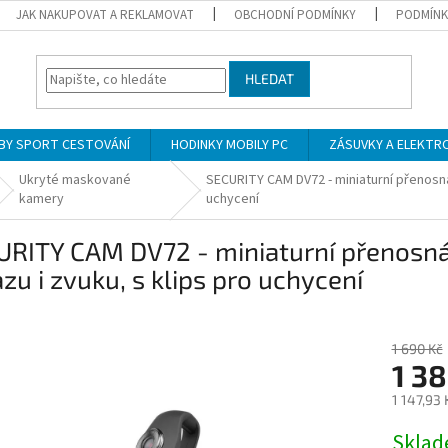
JAK NAKUPOVAT A REKLAMOVAT
OBCHODNÍ PODMÍNKY
PODMÍNK
HLEDAT
BY SPORT CESTOVÁNÍ
HODINKY MOBILY PC
ZÁSUVKY A ELEKTR
Ukryté maskované
SECURITY CAM DV72 - miniaturní přenosn
kamery
uchycení
URITY CAM DV72 - miniaturní přenos
zu i zvuku, s klips pro uchycení
1 690 Kč
1 38
1 147,93
Měrná
Skla
cena: