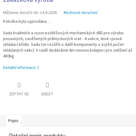
cena:
Můžeme doručit do:
14.9.2026
Možnosti doručení
Položka byla vyprodána…
Sada kvalitních a vysocezátěžových mechanických dílů pro výrobu
posuvných, zavěšených průmyslových vrat - 4 sekce, levé i pravé
skládací křídlo. Sadu lze rozšířit o další komponenty a zvýšit počet
skládaných sekcí. V sadě dodáváme 6m nosnou kolejnici pro zatížení až
480kg.
Detailní informace
ZEPTAT SE
SDÍLET
Popis
Detailní popis produktu