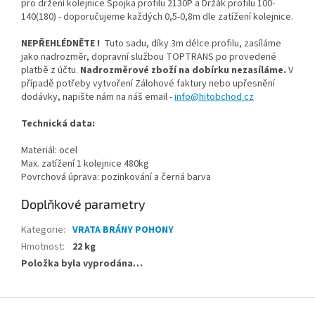
pro držení kolejnice Spojka profilu 2130P a Držák profilu 100-
140(180) - doporučujeme každých 0,5-0,8m dle zatížení kolejnice.
NEPŘEHLÉDNĚTE !
Tuto sadu, díky 3m délce profilu, zasíláme
jako nadrozměr, dopravní službou TOPTRANS po provedené
platbě z účtu.
Nadrozměrové zboží na dobírku nezasíláme.
V
případě potřeby vytvoření Zálohové faktury nebo upřesnění
dodávky, napište nám na náš email -
info@hitobchod.cz
Technická data:
Materiál: ocel
Max. zatížení 1 kolejnice 480kg
Povrchová úprava: pozinkování a černá barva
Doplňkové parametry
Kategorie
:
VRATA BRÁNY POHONY
Hmotnost
:
22 kg
Položka byla vyprodána…
Z