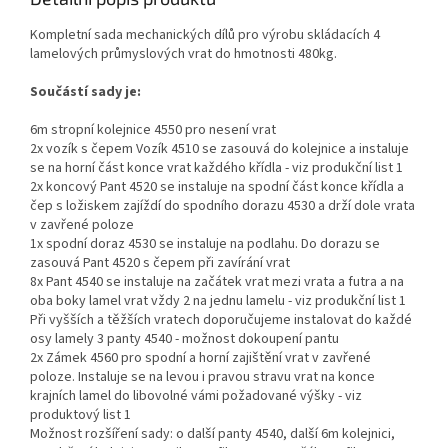
Kompletní sada mechanických dílů pro výrobu skládacích 4
lamelových průmyslových vrat do hmotnosti 480kg.
Součástí sady je:
6m stropní kolejnice 4550 pro nesení vrat
2x vozík s čepem Vozík 4510 se zasouvá do kolejnice a instaluje
se na horní část konce vrat každého křídla - viz produkční list 1
2x koncový Pant 4520 se instaluje na spodní část konce křídla a
čep s ložiskem zajíždí do spodního dorazu 4530 a drží dole vrata
v zavřené poloze
1x spodní doraz 4530 se instaluje na podlahu. Do dorazu se
zasouvá Pant 4520 s čepem při zavírání vrat
8x Pant 4540 se instaluje na začátek vrat mezi vrata a futra a na
oba boky lamel vrat vždy 2 na jednu lamelu - viz produkční list 1
Při vyšších a těžších vratech doporučujeme instalovat do každé
osy lamely 3 panty 4540 - možnost dokoupení pantu
2x Zámek 4560 pro spodní a horní zajištění vrat v zavřené
poloze. Instaluje se na levou i pravou stravu vrat na konce
krajních lamel do libovolné vámi požadované výšky - viz
produktový list 1
Možnost rozšíření sady: o další panty 4540, další 6m kolejnici,