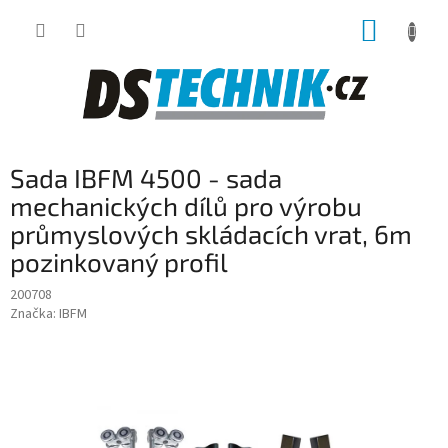
Přejít
NÁKUP
na
obsah
KOŠÍK
Sada IBFM 4500 - sada
mechanických dílů pro výrobu
průmyslových skládacích vrat, 6m
pozinkovaný profil
200708
Značka:
IBFM