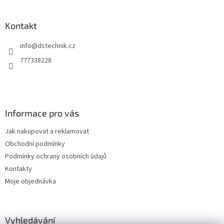
á
p
a
Kontakt
t
info
@
dstechnik.cz
í
777338228
Informace pro vás
Jak nakupovat a reklamovat
Obchodní podmínky
Podmínky ochrany osobních údajů
Kontakty
Moje objednávka
Vyhledávání