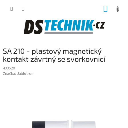
Přejít
NÁKUP
na
obsah
KOŠÍK
SA 210 - plastový magnetický
kontakt závrtný se svorkovnicí
433520
Značka:
Jablotron