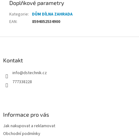
Doplňkové parametry
Kategorie
:
DŮM DÍLNA ZAHRADA
EAN
:
8594052534900
Z
á
p
a
Kontakt
t
info
@
dstechnik.cz
í
777338228
Informace pro vás
Jak nakupovat a reklamovat
Obchodní podmínky