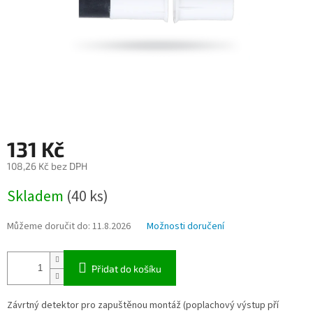
131 Kč
108,26 Kč bez DPH
Měrná
Skladem
(40 ks)
cena:
Můžeme doručit do:
11.8.2026
Možnosti doručení
Přidat do košíku
Závrtný detektor pro zapuštěnou montáž (poplachový výstup pří