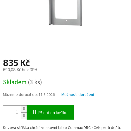
835 Kč
690,08 Kč bez DPH
Měrná
Skladem
(3 ks)
cena:
Můžeme doručit do:
11.8.2026
Možnosti doručení
Přidat do košíku
Kovová stříška chrání venkovní tablo Commax DRC 4CAN proti dešti.