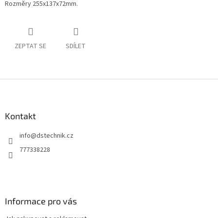
Rozměry 255x137x72mm.
ZEPTAT SE
SDÍLET
Z
á
p
a
Kontakt
t
info
@
dstechnik.cz
í
777338228
Informace pro vás