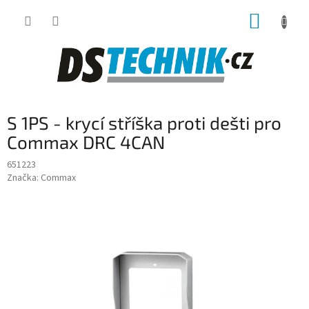
Přejít
NÁKUP
na
obsah
KOŠÍK
S 1PS - krycí stříška proti dešti pro
Commax DRC 4CAN
651223
Značka:
Commax