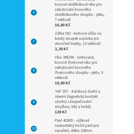
kovové obdélníkové víko pro
zakrytování kovového
obdélníkového sloupku - jeklu,
7 velikostí
16,80 Kč
Zátka 592 - kruhové víčko na
kulatý sloupek ucpávka pro
ukončení trubky, 13 velikostí
2,20 Kč
Víko 398ZIN - zinkované,
kovové čtvercové víko pro
zakrytování kovového
čtvercového sloupku - jeklu, 9
velikostí
19,80 Kč
TAP 20T - 4 drátový dveřní a
okenní dagnetický kontakt
závrtný s bezpečnostní
smyčkou, bílý a hnědý
128 Kč
Pant 415RD - výškově
nastavitelný boční pant pro
navaření, délka 150mm