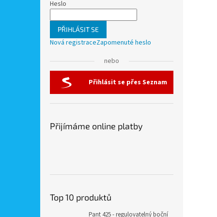
Heslo
PŘIHLÁSIT SE
Nová registrace
Zapomenuté heslo
nebo
Přihlásit se přes Seznam
Přijímáme online platby
Top 10 produktů
Pant 425 - regulovatelný boční