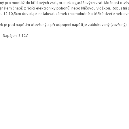
ný pro montáž do křídlových vrat, branek a garážových vrat. Možnost otvír
ignálem ( např. z řídící elektroniky pohonů) nebo klíčovou vložkou. Robustní
u 12-10,5cm dovoluje instalovat zámek i na mohutné a těžké dveře nebo vr
k je pod napětím otevřený a při odpojení napětí je zablokovaný (zavřený).
Napájení 8-12V.