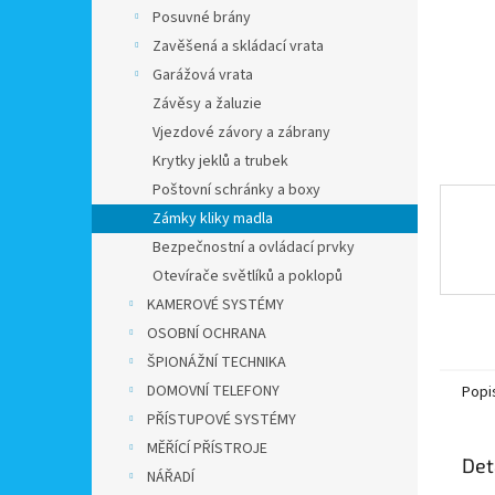
n
Posuvné brány
e
Zavěšená a skládací vrata
l
Garážová vrata
Závěsy a žaluzie
Vjezdové závory a zábrany
Krytky jeklů a trubek
Poštovní schránky a boxy
Zámky kliky madla
Bezpečnostní a ovládací prvky
Otevírače světlíků a poklopů
KAMEROVÉ SYSTÉMY
OSOBNÍ OCHRANA
ŠPIONÁŽNÍ TECHNIKA
DOMOVNÍ TELEFONY
Popi
PŘÍSTUPOVÉ SYSTÉMY
MĚŘÍCÍ PŘÍSTROJE
Det
NÁŘADÍ