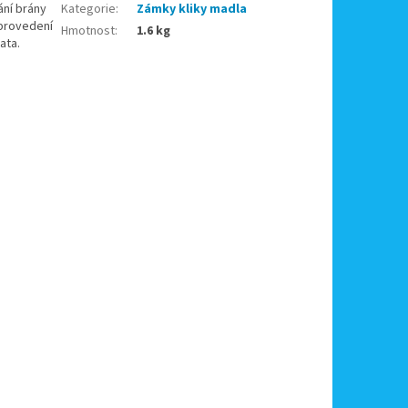
ání brány
Kategorie
:
Zámky kliky madla
 provedení
Hmotnost
:
1.6 kg
ata.