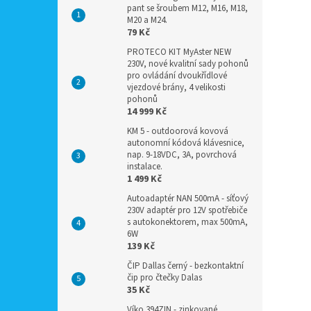
pant se šroubem M12, M16, M18,
M20 a M24.
79 Kč
PROTECO KIT MyAster NEW
230V, nové kvalitní sady pohonů
pro ovládání dvoukřídlové
vjezdové brány, 4 velikosti
pohonů
14 999 Kč
KM 5 - outdoorová kovová
autonomní kódová klávesnice,
nap. 9-18VDC, 3A, povrchová
instalace.
1 499 Kč
Autoadaptér NAN 500mA - síťový
230V adaptér pro 12V spotřebiče
s autokonektorem, max 500mA,
6W
139 Kč
ČIP Dallas černý - bezkontaktní
čip pro čtečky Dalas
35 Kč
Víko 394ZIN - zinkované,