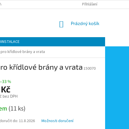
Y OCHRANY OSOBNÍCH ÚDAJŮ
KONTAKTY
Přihlášení
MOJE OBJEDNÁVKA
NÁKUPNÍ
Prázdný košík
KOŠÍK
OINSTALACE
pro křídlové brány a vrata
ro křídlové brány a vrata
150070
–33 %
 Kč
č bez DPH
dem
(11 ks)
oručit do:
11.8.2026
Možnosti doručení