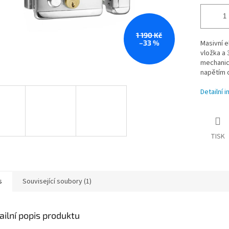
1 190 Kč
–33 %
Masivní e
vložka a 
mechanick
napětím o
Detailní 
TISK
s
Související soubory (1)
ailní popis produktu