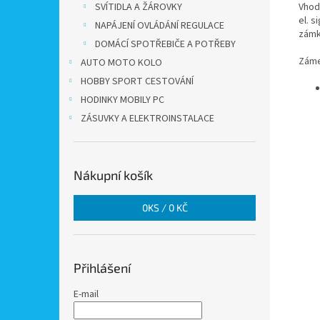
SVÍTIDLA A ŽÁROVKY
Vhod
el. s
NAPÁJENÍ OVLÁDÁNÍ REGULACE
zámk
DOMÁCÍ SPOTŘEBIČE A POTŘEBY
Záme
AUTO MOTO KOLO
HOBBY SPORT CESTOVÁNÍ
HODINKY MOBILY PC
ZÁSUVKY A ELEKTROINSTALACE
Nákupní košík
0
KS /
0 KČ
Přihlášení
E-mail