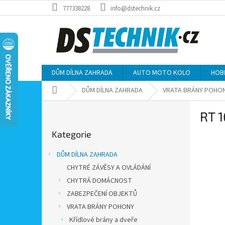
Přejít
777338228
info@dstechnik.cz
na
obsah
DŮM DÍLNA ZAHRADA
AUTO MOTO KOLO
HOB
Domů
DŮM DÍLNA ZAHRADA
VRATA BRÁNY POHO
P
RT 1
o
Přeskočit
s
Kategorie
kategorie
t
r
DŮM DÍLNA ZAHRADA
a
CHYTRÉ ZÁVĚSY A OVLÁDÁNÍ
n
CHYTRÁ DOMÁCNOST
n
í
ZABEZPEČENÍ OBJEKTŮ
p
VRATA BRÁNY POHONY
a
Křídlové brány a dveře