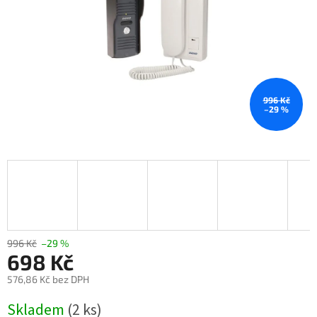
996 Kč
–29 %
996 Kč
–29 %
698 Kč
576,86 Kč bez DPH
Měrná
Skladem
(2 ks)
cena: