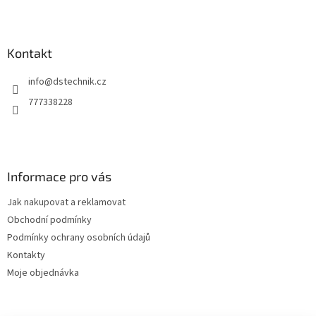
Z
á
p
a
Kontakt
t
info
@
dstechnik.cz
í
777338228
Informace pro vás
Jak nakupovat a reklamovat
Obchodní podmínky
Podmínky ochrany osobních údajů
Kontakty
Moje objednávka