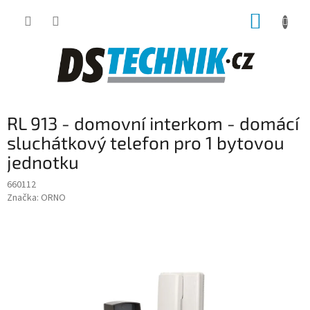
Přejít
NÁKUP
na
obsah
KOŠÍK
RL 913 - domovní interkom - domácí
sluchátkový telefon pro 1 bytovou
jednotku
660112
Značka:
ORNO