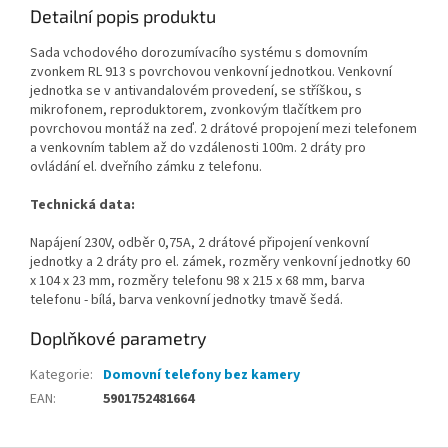
Detailní popis produktu
Sada vchodového dorozumívacího systému s domovním
zvonkem RL 913 s povrchovou venkovní jednotkou. Venkovní
jednotka se v antivandalovém provedení, se stříškou, s
mikrofonem, reproduktorem, zvonkovým tlačítkem pro
povrchovou montáž na zeď. 2 drátové propojení mezi telefonem
a venkovním tablem až do vzdálenosti 100m. 2 dráty pro
ovládání el. dveřního zámku z telefonu.
Technická data:
Napájení 230V, odběr 0,75A, 2 drátové připojení venkovní
jednotky a 2 dráty pro el. zámek, rozměry venkovní jednotky 60
x 104 x 23 mm, rozměry telefonu 98 x 215 x 68 mm, barva
telefonu - bílá, barva venkovní jednotky tmavě šedá.
Doplňkové parametry
Kategorie
:
Domovní telefony bez kamery
EAN
:
5901752481664