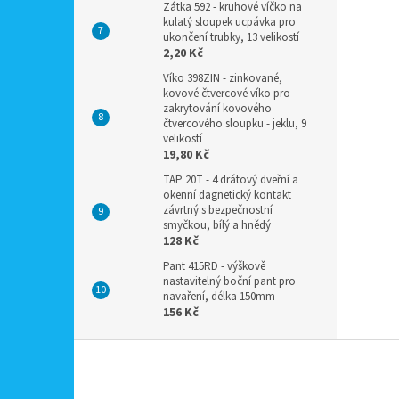
Zátka 592 - kruhové víčko na
kulatý sloupek ucpávka pro
ukončení trubky, 13 velikostí
2,20 Kč
Víko 398ZIN - zinkované,
kovové čtvercové víko pro
zakrytování kovového
čtvercového sloupku - jeklu, 9
velikostí
19,80 Kč
TAP 20T - 4 drátový dveřní a
okenní dagnetický kontakt
závrtný s bezpečnostní
smyčkou, bílý a hnědý
128 Kč
Pant 415RD - výškově
nastavitelný boční pant pro
navaření, délka 150mm
156 Kč
Z
á
p