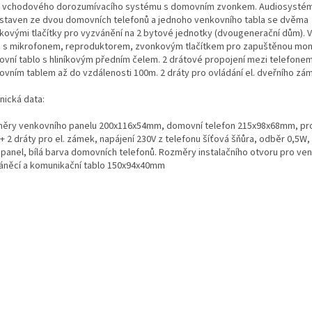
 vchodového dorozumívacího systému s domovním zvonkem. Audiosystém (
estaven ze dvou domovních telefonů a jednoho venkovního tabla se dvěma
kovými tlačítky pro vyzvánění na 2 bytové jednotky (dvougenerační dům). 
o s mikrofonem, reproduktorem, zvonkovým tlačítkem pro zapuštěnou mont
ovní tablo s hliníkovým předním čelem. 2 drátové propojení mezi telefonem
ovním tablem až do vzdálenosti 100m. 2 dráty pro ovládání el. dveřního zá
nická data:
ěry venkovního panelu 200x116x54mm, domovní telefon 215x98x68mm, pro
 + 2 dráty pro el. zámek, napájení 230V z telefonu šíťová šňůra, odběr 0,5W, 
í panel, bílá barva domovních telefonů. Rozměry instalačního otvoru pro ve
áněcí a komunikační tablo 150x94x40mm