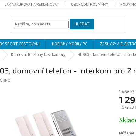
JAK NAKUPOVAT A REKLAMOVAT
OBCHODNÍ PODMÍNKY
PODMÍNK
HLEDAT
BY SPORT CESTOVÁNÍ
HODINKY MOBILY PC
ZÁSUVKY A ELEKTR
Domovní telefony bez kamery
RL 903, domovní telefon - inter
03, domovní telefon - interkom pro 2 
ORNO
1 466 Kč
1 29
1 072,73
Měrná
Skla
cena:
Můžeme d