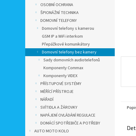
n
OSOBNÍ OCHRANA
e
ŠPIONÁŽNÍ TECHNIKA
l
DOMOVNÍ TELEFONY
Domovní telefony s kamerou
GSM IP a WiFi interkom
Přepážkové komunikátory
Domovní telefony bez kamery
Sady domovních audiotelefonů
Komponenty Commax
Komponenty VIDEX
PŘÍSTUPOVÉ SYSTÉMY
MĚŘÍCÍ PŘÍSTROJE
NÁŘADÍ
SVÍTIDLA A ŽÁROVKY
Popi
NAPÁJENÍ OVLÁDÁNÍ REGULACE
DOMÁCÍ SPOTŘEBIČE A POTŘEBY
Det
AUTO MOTO KOLO