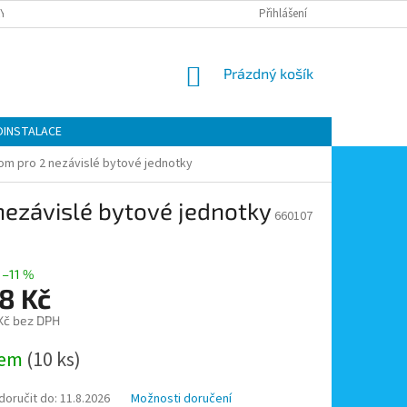
Y OCHRANY OSOBNÍCH ÚDAJŮ
KONTAKTY
Přihlášení
MOJE OBJEDNÁVKA
NÁKUPNÍ
Prázdný košík
KOŠÍK
OINSTALACE
kom pro 2 nezávislé bytové jednotky
nezávislé bytové jednotky
660107
–11 %
8 Kč
 Kč bez DPH
dem
(10 ks)
oručit do:
11.8.2026
Možnosti doručení