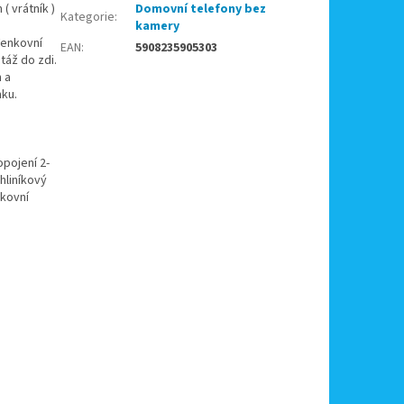
 vrátník )
Domovní telefony bez
Kategorie
:
kamery
Venkovní
EAN
:
5908235905303
áž do zdi.
 a
mku.
pojení 2-
hliníkový
nkovní