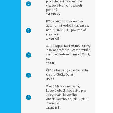
pro ovládání dvoukřídlové
vjezdové brány, 4 velikosti
pohonů
14 999 Kč
KM 5 - outdoorová kovová
autonomní kódová klávesnice,
nap. 9-18VDC, 3A, povrchová
instalace.
1 499 Kč
Autoadaptér NAN 500mA - síťový
230V adaptér pro 12V spotřebiče
s autokonektorem, max 500mA,
6W
139 Kč
ČIP Dallas černý - bezkontaktní
čip pro čtečky Dalas
35 Kč
Víko 394ZIN - zinkované,
kovové obdélníkové víko pro
zakrytování kovového
obdélníkového sloupku - jeklu,
7 velikostí
16,80 Kč