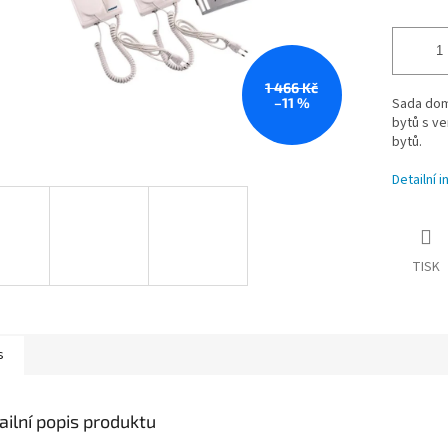
1 466 Kč
–11 %
Sada dom
bytů s ve
bytů.
Detailní 
TISK
s
ailní popis produktu