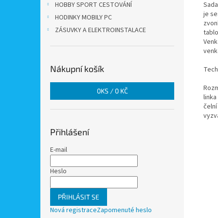
HOBBY SPORT CESTOVÁNÍ
Sada
je s
HODINKY MOBILY PC
zvon
ZÁSUVKY A ELEKTROINSTALACE
tabl
Venk
venk
Nákupní košík
Tech
Rozm
0
KS /
0 KČ
linka
čeln
vyzv
Přihlášení
E-mail
Heslo
PŘIHLÁSIT SE
Nová registrace
Zapomenuté heslo