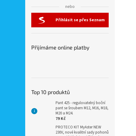
nebo
Přihlásit se přes Seznam
Přijímáme online platby
Top 10 produktů
Pant 425 - regulovatelný boční
pant se šroubem M12, M16, M18,
M20 a M24.
79 Kč
PROTECO KIT MyAster NEW
230V, nové kvalitní sady pohonů