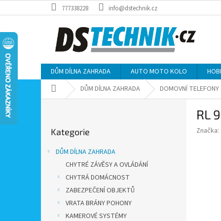
Přejít
777338228
info@dstechnik.cz
na
obsah
DŮM DÍLNA ZAHRADA
AUTO MOTO KOLO
HOB
Domů
DŮM DÍLNA ZAHRADA
DOMOVNÍ TELEFONY
P
RL 9
o
Přeskočit
s
Značka:
Kategorie
kategorie
t
r
DŮM DÍLNA ZAHRADA
a
CHYTRÉ ZÁVĚSY A OVLÁDÁNÍ
n
CHYTRÁ DOMÁCNOST
n
í
ZABEZPEČENÍ OBJEKTŮ
p
VRATA BRÁNY POHONY
a
KAMEROVÉ SYSTÉMY