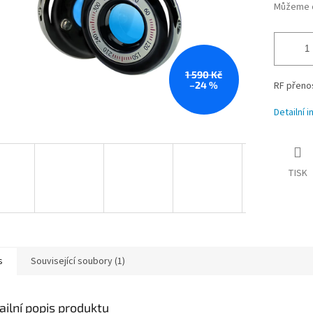
Můžeme d
1 590 Kč
–24 %
RF přenos
Detailní 
TISK
s
Související soubory (1)
ailní popis produktu