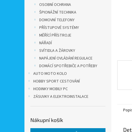
n
OSOBNÍ OCHRANA
e
ŠPIONÁŽNÍ TECHNIKA
l
DOMOVNÍ TELEFONY
PŘÍSTUPOVÉ SYSTÉMY
MĚŘÍCÍ PŘÍSTROJE
NÁŘADÍ
SVÍTIDLA A ŽÁROVKY
NAPÁJENÍ OVLÁDÁNÍ REGULACE
DOMÁCÍ SPOTŘEBIČE A POTŘEBY
AUTO MOTO KOLO
HOBBY SPORT CESTOVÁNÍ
HODINKY MOBILY PC
ZÁSUVKY A ELEKTROINSTALACE
Popi
Nákupní košík
Det