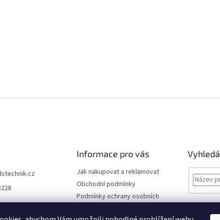
Informace pro vás
Vyhledá
Jak nakupovat a reklamovat
dstechnik.cz
Obchodní podmínky
8228
Podmínky ochrany osobních
údajů
Kontakty
ookies, abychom Vám umožnili pohodlné prohlížení webu