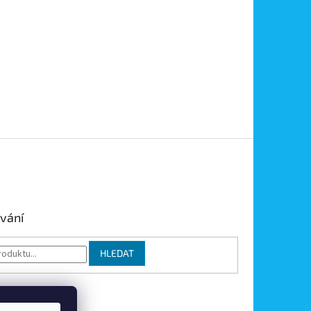
vání
HLEDAT