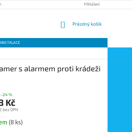
Y OCHRANY OSOBNÍCH ÚDAJŮ
KONTAKTY
Přihlášení
MOJE OBJEDNÁVKA
NÁKUPNÍ
Prázdný košík
KOŠÍK
OINSTALACE
kamer s alarmem proti krádeži
–24 %
8 Kč
č bez DPH
dem
(8 ks)