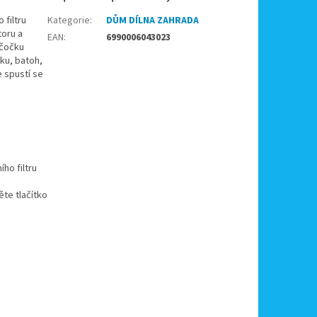
 filtru
Kategorie
:
DŮM DÍLNA ZAHRADA
toru a
EAN
:
6990006043023
 čočku
šku, batoh,
e spustí se
ho filtru
ěte tlačítko