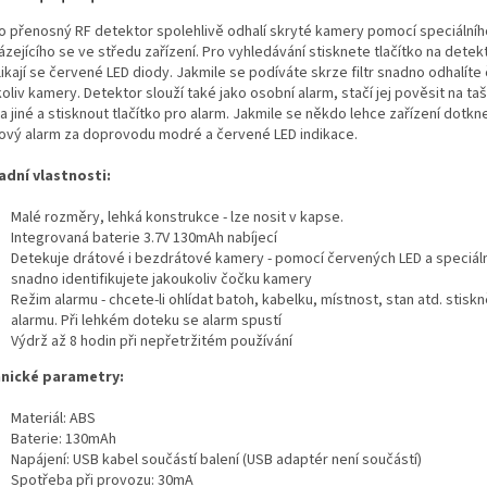
o přenosný RF detektor spolehlivě odhalí skryté kamery pomocí speciálního
zejícího se ve středu zařízení. Pro vyhledávání stisknete tlačítko na detek
ikají se červené LED diody. Jakmile se podíváte skrze filtr snadno odhalíte
oliv kamery. Detektor slouží také jako osobní alarm, stačí jej pověsit na ta
 a jiné a stisknout tlačítko pro alarm. Jakmile se někdo lehce zařízení dotkn
ový alarm za doprovodu modré a červené LED indikace.
adní vlastnosti:
Malé rozměry, lehká konstrukce - lze nosit v kapse.
Integrovaná baterie 3.7V 130mAh nabíjecí
Detekuje drátové i bezdrátové kamery - pomocí červených LED a speciální
snadno identifikujete jakoukoliv čočku kamery
Režim alarmu - chcete-li ohlídat batoh, kabelku, místnost, stan atd. stiskn
alarmu. Při lehkém doteku se alarm spustí
Výdrž až 8 hodin při nepřetržitém používání
nické parametry:
Materiál: ABS
Baterie: 130mAh
Napájení: USB kabel součástí balení (USB adaptér není součástí)
Spotřeba při provozu: 30mA