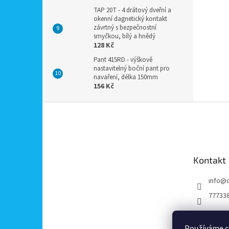
TAP 20T - 4 drátový dveřní a
okenní dagnetický kontakt
závrtný s bezpečnostní
smyčkou, bílý a hnědý
128 Kč
Pant 415RD - výškově
nastavitelný boční pant pro
navaření, délka 150mm
156 Kč
Z
á
p
a
t
Kontakt
í
info
@
77733
Používáme c