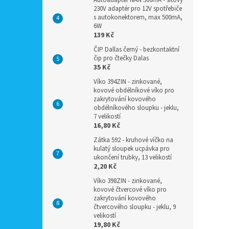
Autoadaptér NAN 500mA - síťový
230V adaptér pro 12V spotřebiče
s autokonektorem, max 500mA,
6W
139 Kč
ČIP Dallas černý - bezkontaktní
čip pro čtečky Dalas
35 Kč
Víko 394ZIN - zinkované,
kovové obdélníkové víko pro
zakrytování kovového
obdélníkového sloupku - jeklu,
7 velikostí
16,80 Kč
Zátka 592 - kruhové víčko na
kulatý sloupek ucpávka pro
ukončení trubky, 13 velikostí
2,20 Kč
Víko 398ZIN - zinkované,
kovové čtvercové víko pro
zakrytování kovového
čtvercového sloupku - jeklu, 9
velikostí
19,80 Kč