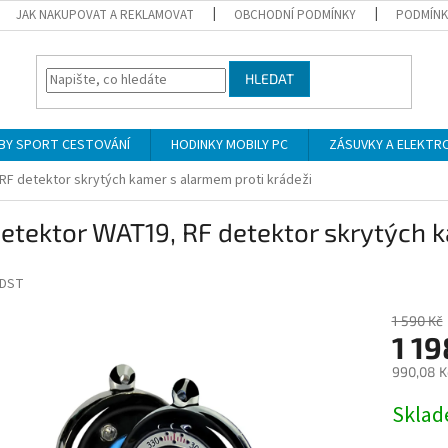
JAK NAKUPOVAT A REKLAMOVAT
OBCHODNÍ PODMÍNKY
PODMÍNK
HLEDAT
BY SPORT CESTOVÁNÍ
HODINKY MOBILY PC
ZÁSUVKY A ELEKTR
RF detektor skrytých kamer s alarmem proti krádeži
etektor WAT19, RF detektor skrytých 
DST
1 590 Kč
1 19
990,08 K
Měrná
Skla
cena: