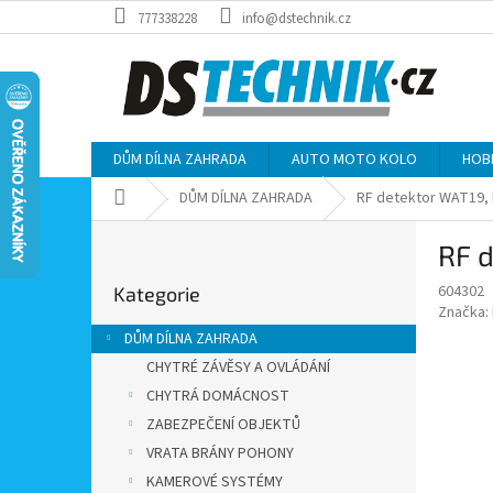
Přejít
777338228
info@dstechnik.cz
na
obsah
DŮM DÍLNA ZAHRADA
AUTO MOTO KOLO
HOB
Domů
DŮM DÍLNA ZAHRADA
RF detektor WAT19, 
P
RF d
o
Přeskočit
s
604302
Kategorie
kategorie
t
Značka:
r
DŮM DÍLNA ZAHRADA
a
CHYTRÉ ZÁVĚSY A OVLÁDÁNÍ
n
CHYTRÁ DOMÁCNOST
n
í
ZABEZPEČENÍ OBJEKTŮ
p
VRATA BRÁNY POHONY
a
KAMEROVÉ SYSTÉMY