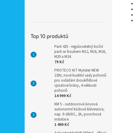
Top 10 produktů
Pant 425 - regulovatelný boční
pant se šroubem M12, M16, M18,
M20 a M24.
79 Kč
PROTECO KIT MyAster NEW
230V, nové kvalitní sady pohonů
pro ovládání dvoukřídlové
vjezdové brány, 4 velikosti
pohonů
14 999 Kč
KM 5 - outdoorová kovová
autonomní kódová klávesnice,
nap. 9-18VDC, 3A, povrchová
instalace.
1 499 Kč