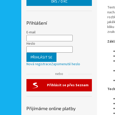
0
KS /
0 KČ
Tent
nachá
rozbl
jakék
Přihlášení
kliku
zvuk
E-mail
Zákl
Heslo
PŘIHLÁSIT SE
Nová registrace
Zapomenuté heslo
nebo
Přihlásit se přes Seznam
Tech
Přijímáme online platby