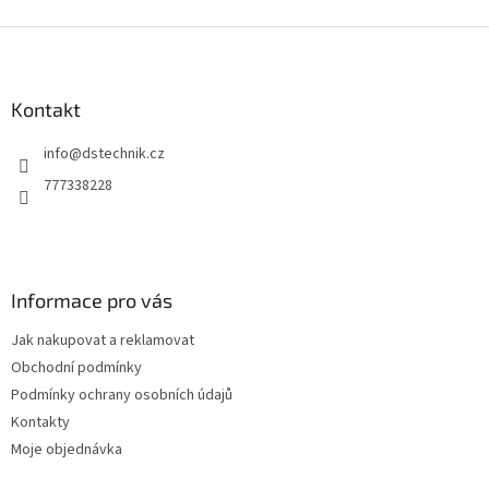
Z
á
p
a
Kontakt
t
info
@
dstechnik.cz
í
777338228
Informace pro vás
Jak nakupovat a reklamovat
Obchodní podmínky
Podmínky ochrany osobních údajů
Kontakty
Moje objednávka