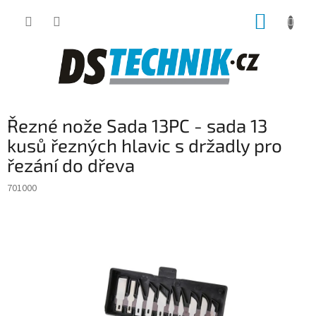
Přejít
NÁKUP
na
obsah
KOŠÍK
Řezné nože Sada 13PC - sada 13
kusů řezných hlavic s držadly pro
řezání do dřeva
701000