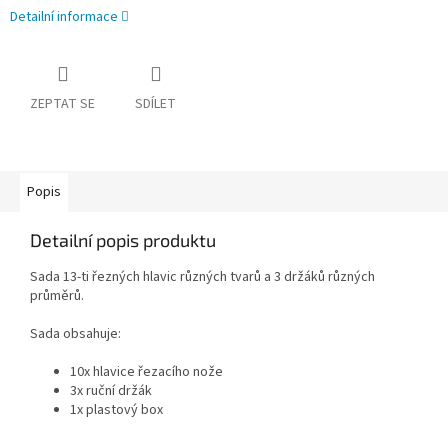
Detailní informace
ZEPTAT SE
SDÍLET
Popis
Detailní popis produktu
Sada 13-ti řezných hlavic různých tvarů a 3 držáků různých
průměrů.
Sada obsahuje:
10x hlavice řezacího nože
3x ruční držák
1x plastový box