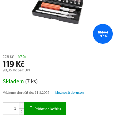
228 Kč
–47 %
228 Kč
–47 %
119 Kč
98,35 Kč bez DPH
Měrná
Skladem
(7 ks)
cena:
Můžeme doručit do:
11.8.2026
Možnosti doručení
Přidat do košíku