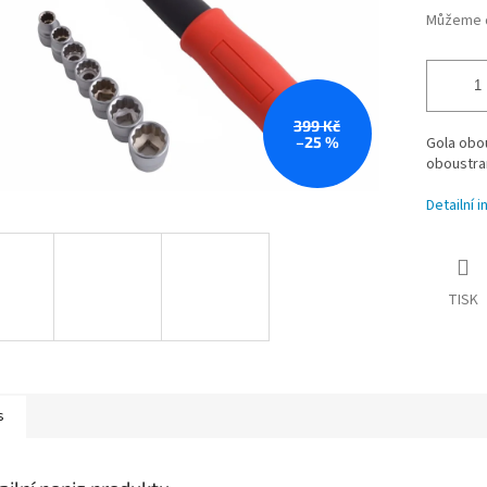
Můžeme d
399 Kč
–25 %
Gola obou
oboustran
Detailní 
TISK
s