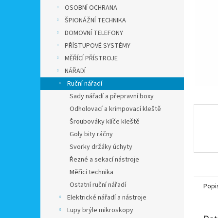
n
OSOBNÍ OCHRANA
e
ŠPIONÁŽNÍ TECHNIKA
l
DOMOVNÍ TELEFONY
PŘÍSTUPOVÉ SYSTÉMY
MĚŘÍCÍ PŘÍSTROJE
NÁŘADÍ
Ruční nářadí
Sady nářadí a přepravní boxy
Odholovací a krimpovací kleště
Šroubováky klíče kleště
Goly bity ráčny
Svorky držáky úchyty
Řezné a sekací nástroje
Měřicí technika
Ostatní ruční nářadí
Popi
Elektrické nářadí a nástroje
Lupy brýle mikroskopy