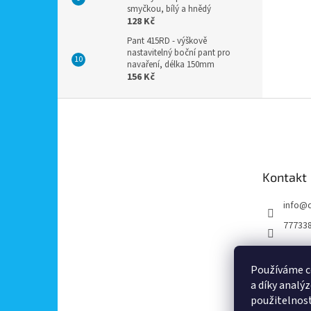
smyčkou, bílý a hnědý
128 Kč
Pant 415RD - výškově
nastavitelný boční pant pro
navaření, délka 150mm
156 Kč
Z
á
p
a
t
Kontakt
í
info
@
77733
Používáme c
a díky analý
použitelnos