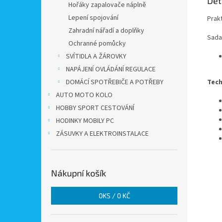
Det
Hořáky zapalovače náplně
Lepení spojování
Prak
Zahradní nářadí a doplňky
Sada
Ochranné pomůcky
SVÍTIDLA A ŽÁROVKY
NAPÁJENÍ OVLÁDÁNÍ REGULACE
Tech
DOMÁCÍ SPOTŘEBIČE A POTŘEBY
AUTO MOTO KOLO
HOBBY SPORT CESTOVÁNÍ
HODINKY MOBILY PC
ZÁSUVKY A ELEKTROINSTALACE
Nákupní košík
0
KS /
0 KČ