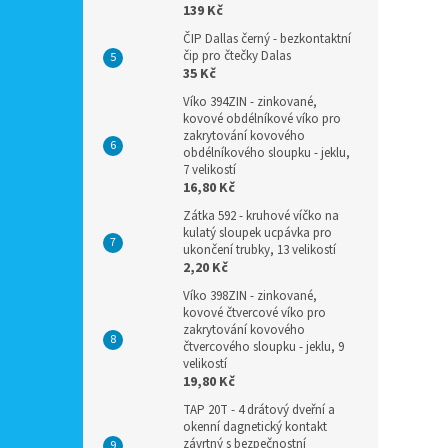
139 Kč
ČIP Dallas černý - bezkontaktní
čip pro čtečky Dalas
35 Kč
Víko 394ZIN - zinkované,
kovové obdélníkové víko pro
zakrytování kovového
obdélníkového sloupku - jeklu,
7 velikostí
16,80 Kč
Zátka 592 - kruhové víčko na
kulatý sloupek ucpávka pro
ukončení trubky, 13 velikostí
2,20 Kč
Víko 398ZIN - zinkované,
kovové čtvercové víko pro
zakrytování kovového
čtvercového sloupku - jeklu, 9
velikostí
19,80 Kč
TAP 20T - 4 drátový dveřní a
okenní dagnetický kontakt
závrtný s bezpečnostní