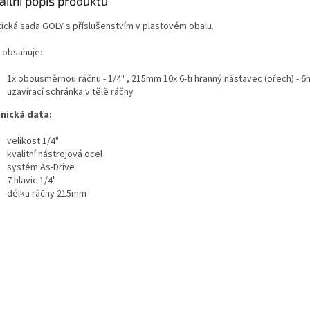
ailní popis produktu
tická sada GOLY s příslušenstvím v plastovém obalu.
 obsahuje:
1x obousměrnou ráčnu - 1/4" , 215mm 10x 6-ti hranný nástavec (ořech
uzavírací schránka v tělě ráčny
nická data:
velikost 1/4"
kvalitní nástrojová ocel
systém As-Drive
7 hlavic 1/4"
délka ráčny 215mm