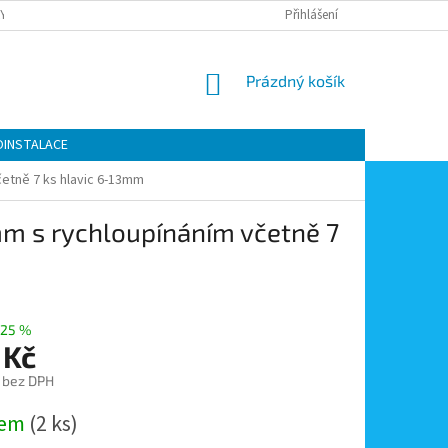
Y OCHRANY OSOBNÍCH ÚDAJŮ
KONTAKTY
Přihlášení
MOJE OBJEDNÁVKA
NÁKUPNÍ
Prázdný košík
KOŠÍK
OINSTALACE
četně 7 ks hlavic 6-13mm
mm s rychloupínáním včetně 7
25 %
 Kč
č bez DPH
dem
(2 ks)