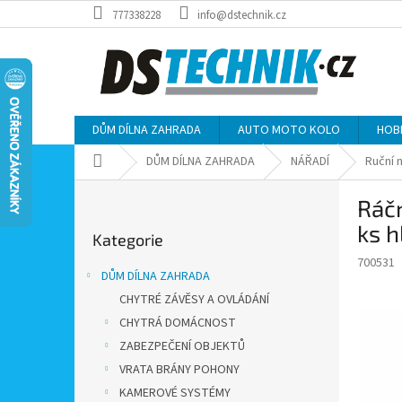
Přejít
777338228
info@dstechnik.cz
na
obsah
DŮM DÍLNA ZAHRADA
AUTO MOTO KOLO
HOB
Domů
DŮM DÍLNA ZAHRADA
NÁŘADÍ
Ruční 
P
Ráčn
o
Přeskočit
s
ks 
Kategorie
kategorie
t
700531
r
DŮM DÍLNA ZAHRADA
a
CHYTRÉ ZÁVĚSY A OVLÁDÁNÍ
n
CHYTRÁ DOMÁCNOST
n
í
ZABEZPEČENÍ OBJEKTŮ
p
VRATA BRÁNY POHONY
a
KAMEROVÉ SYSTÉMY