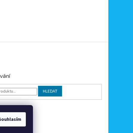
vání
HLEDAT
Souhlasím