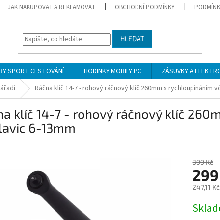
JAK NAKUPOVAT A REKLAMOVAT
OBCHODNÍ PODMÍNKY
PODMÍNK
HLEDAT
BY SPORT CESTOVÁNÍ
HODINKY MOBILY PC
ZÁSUVKY A ELEKTR
nářadí
Ráčna klíč 14-7 - rohový ráčnový klíč 260mm s rychloupínáním v
a klíč 14-7 - rohový ráčnový klíč 260
hlavic 6-13mm
399 Kč
–
299
247,11 K
Měrná
Skla
cena: