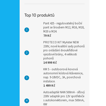
Top 10 produktů
Pant 425 - regulovatelný boční
pant se šroubem M12, M16, M18,
M20 a M24.
79 Kč
PROTECO KIT MyAster NEW
230V, nové kvalitní sady pohonů
pro ovládání dvoukřídlové
vjezdové brány, 4 velikosti
pohonů
14 999 Kč
KM 5 - outdoorová kovová
autonomní kódová klávesnice,
nap. 9-18VDC, 3A, povrchová
instalace.
1 499 Kč
Autoadaptér NAN 500mA - síťový
230V adaptér pro 12V spotřebiče
s autokonektorem, max 500mA,
6W