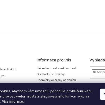
Informace pro vás
Vyhledá
Jak nakupovat a reklamovat
dstechnik.cz
Obchodní podmínky
8228
Podmínky ochrany osobních
údajů
Kontakty
ookies, abychom Vám umožnili pohodlné prohlížení webu
ze provozu webu neustále zlepšovali jeho funkce, výkon a
Moje objednávka
t.
Více informací